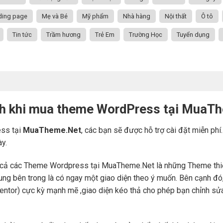
ding page
Mẹ và Bé
Mỹ phẩm
Nhà hàng
Nội thất
Ô tô
Tin tức
Trầm hương
Trẻ Em
Trường Học
Tuyển dụng
ch khi mua theme WordPress tại MuaT
ss tại
MuaTheme.Net
, các bạn sẽ được hỗ trợ cài đặt miễn phí
ày.
cả các Theme Wordpress tại MuaTheme.Net là những Theme thiết k
i dung bên trong là có ngay một giao diện theo ý muốn. Bên cạnh 
mentor) cực kỳ mạnh mẽ ,giao diện kéo thả cho phép bạn chỉnh sử