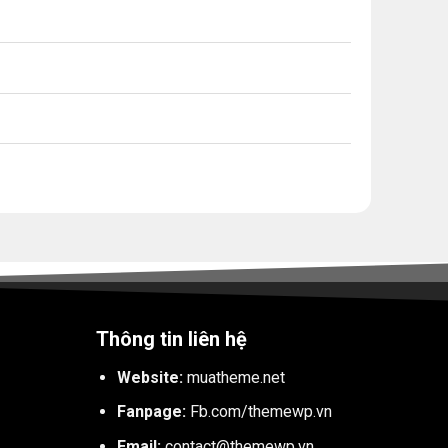
Thông tin liên hệ
Website:
muatheme.net
Fanpage:
Fb.com/themewp.vn
Email:
contact@themewp.vn