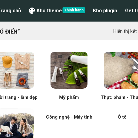
Trang chủ
Kho theme
Kho plugin
Get 
Ổ ĐIỂN”
Hiển thị kế
ời trang - làm đẹp
Mỹ phẩm
Thực phẩm - Th
Công nghệ - Máy tính
Ô tô