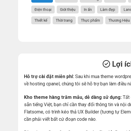
Điện thoại
Giới thiệu
In ấn
Làm đẹp
Lan
Thiết kế
Thời trang
Thực phẩm
Thương Hiệu
Lợi í
Hỗ trợ cài đặt miễn phí:
Sau khi mua theme wordpre
về hosting cpanel, chúng tôi sẽ hỗ trợ bạn làm điều n
Kho theme hàng trăm mẫu, dễ dàng sử dụng:
Tất 
sẵn tiếng Việt, bạn chỉ cần thay đổi thông tin và nộ
Flatsome, có trình kéo thả UX Builder (tương tự Ele
cần phải viết bất cứ đoạn code nào.