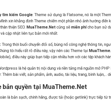
áy tìm kiếm Google
: Theme sử dụng là Flatsome, nó là một Them
 Mình xin khẳng định Theme chiếm một phần nhỏ ảnh hướng đến kế
thân thiện SEO.
MuaTheme.Net
cũng sẽ
miễn phí
cho bạn sử dụ
và cập nhật liên tục bản mới nhất.
:
Trong thời buổi chuyển đổi số, bùng nổ công nghệ thông tin, ng
Chúng tôi hiểu rất rõ điều này, vậy nên các Theme tại
MuaTheme.
 (Mobile), điều này giúp bạn tiếp cận nhiều hơn với các tệp khách h
Wordpress là hệ quản trị nội dung và nền tảng mã nguồn mở PHP l
ư: Thêm bài viết, sản phẩm, ảnh, audio, tài liệu, trang, bình luận,..
e bản quyền tại MuaTheme.Net
oàn là bản sạch, chính hãng, được tải (hoặc getlink) trực tiếp t