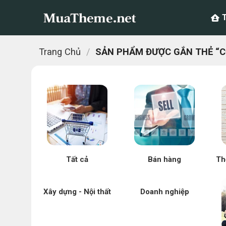
Chuyển
đến
nội
dung
Trang Chủ
/
SẢN PHẨM ĐƯỢC GẮN THẺ “C
Tất cả
Bán hàng
Th
Xây dựng - Nội thất
Doanh nghiệp