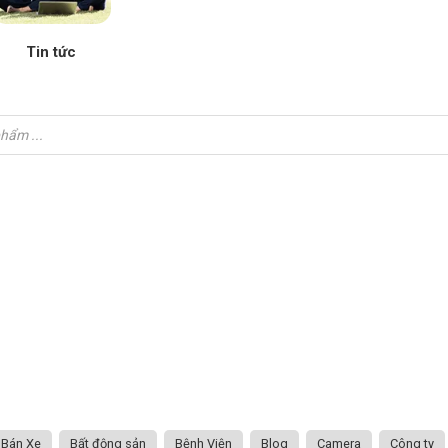
Tin tức
Bán Xe
Bất động sản
Bệnh Viện
Blog
Camera
Công ty