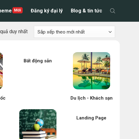
theme
Đăng ký đại lý
Blog & tin tức
t quả duy nhất
Bất động sản
uốc
Du lịch - Khách sạn
Landing Page