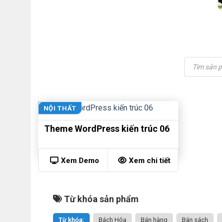
Tìm
kiếm
sản
phẩm
NỘI THẤT
Theme WordPress kiến trúc 06
Xem Demo
Xem chi tiết
Từ khóa sản phẩm
Từ khóa:
Bách Hóa
Bán hàng
Bán sách