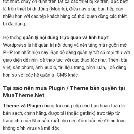
tốt nhất, chạy ổn định trên tất cả các thiết bị kể trên, đặc biệt
là trên thiết bị di động (Mobile), điều này giúp bạn tiếp cận
nhiều hơn với các tệp khách hàng có thói quen dùng các thiết
bị đa dạng.
Hệ thống
quản lý nội dung trực quan và linh hoạt
:
Wordpress là hệ quản trị nội dung và nền tảng mã nguồn mở
PHP lớn nhất hiện nay. Bạn dễ dàng quản lý tất cả mọi thứ với
giao diện dễ nhìn, dễ thao tác, với các thao tác như: Thêm bài
viết, sản phẩm, ảnh, audio, tài liệu, trang, bình luận,... dễ dàng
hơn so với các hệ quản trị CMS khác.
Tại sao nên mua Plugin / Theme bản quyền tại
MuaTheme.Net
Theme và Plugin
chúng tôi cung cấp cho bạn hoàn toàn là
bản sạch, chính hãng, được tải (hoặc getlink) trực tiếp từ
trang chủ của Nhà sản xuất cho nên đảm bảo về độ an toàn
không dính virus và mã độc.