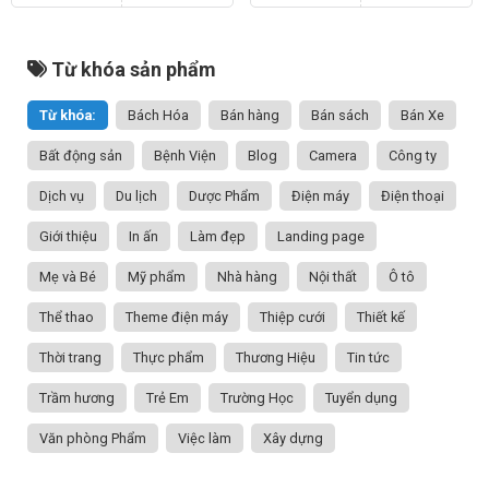
Từ khóa sản phẩm
Từ khóa:
Bách Hóa
Bán hàng
Bán sách
Bán Xe
Bất động sản
Bệnh Viện
Blog
Camera
Công ty
Dịch vụ
Du lịch
Dược Phẩm
Điện máy
Điện thoại
Giới thiệu
In ấn
Làm đẹp
Landing page
Mẹ và Bé
Mỹ phẩm
Nhà hàng
Nội thất
Ô tô
Thể thao
Theme điện máy
Thiệp cưới
Thiết kế
Thời trang
Thực phẩm
Thương Hiệu
Tin tức
Trầm hương
Trẻ Em
Trường Học
Tuyển dụng
Văn phòng Phẩm
Việc làm
Xây dựng