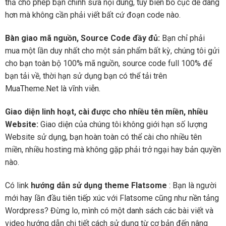
thả cho phép bạn chỉnh sửa nội dung, tùy biến bố cục dễ dàng
hơn mà không cần phải viết bất cứ đoạn code nào.
Bàn giao mã nguồn, Source Code đầy đủ:
Bạn chỉ phải
mua một lần duy nhất cho một sản phẩm bất kỳ, chúng tôi gửi
cho bạn toàn bộ 100% mã nguồn, source code full 100% để
bạn tải về, thời hạn sử dụng bạn có thể tải trên
MuaTheme.Net là vĩnh viễn.
Giao diện linh hoạt, cài được cho nhiều tên miền, nhiều
Website:
Giao diện của chúng tôi không giới hạn số lượng
Website sử dụng, bạn hoàn toàn có thể cài cho nhiều tên
miền, nhiều hosting mà không gặp phải trở ngại hay bản quyền
nào.
Có link
hướng dẫn sử dụng theme Flatsome
: Bạn là người
mới hay lần đầu tiên tiếp xúc với Flatsome cũng như nền tảng
Wordpress? Đừng lo, mình có một danh sách các bài viết và
video hướng dẫn chi tiết cách sử dụng từ cơ bản đến nâng