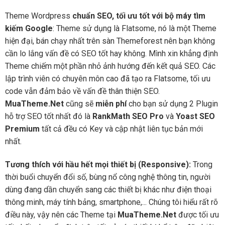
Theme Wordpress
chuẩn SEO, tối ưu tốt với bộ máy tìm
kiếm Google
: Theme sử dụng là Flatsome, nó là một Theme
hiện đại, bán chạy nhất trên sàn Themeforest nên bạn không
cần lo lắng vấn đề có SEO tốt hay không. Mình xin khẳng định
Theme chiếm một phần nhỏ ảnh hướng đến kết quả SEO. Các
lập trình viên có chuyên môn cao đã tạo ra Flatsome, tối ưu
code vẫn đảm bảo về vấn đề thân thiện SEO.
MuaTheme.Net
cũng sẽ
miễn phí
cho bạn sử dụng 2 Plugin
hỗ trợ SEO tốt nhất đó là
RankMath SEO Pro
và
Yoast SEO
Premium
tất cả đều có Key và cập nhật liên tục bản mới
nhất.
Tương thích với hầu hết mọi thiết bị (Responsive):
Trong
thời buổi chuyển đổi số, bùng nổ công nghệ thông tin, người
dùng đang dần chuyển sang các thiết bị khác như điện thoại
thông minh, máy tính bảng, smartphone,... Chúng tôi hiểu rất rõ
điều này, vậy nên các Theme tại
MuaTheme.Net
được tối ưu