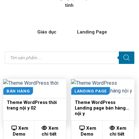
tính
Giáo dục
Landing Page
Tìm
kiếm
sản
phẩm
BÁN HÀNG
LANDING PAGE
Theme WordPress thời
Theme WordPress
trang nội y 02
Landing page bán hàng
nội y
Xem
Xem
Xem
Xem
Demo
chi tiết
Demo
chi tiết