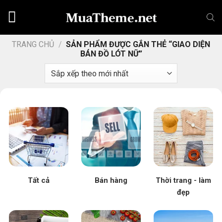
Chuyển
đến
nội
dung
TRANG CHỦ
/
SẢN PHẨM ĐƯỢC GẮN THẺ “GIAO DIỆN
BÁN ĐỒ LÓT NỮ”
Tất cả
Bán hàng
Thời trang - làm
đẹp