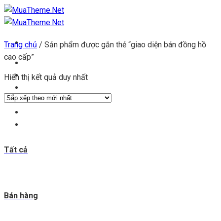
Chuyển
đến
nội
Trang chủ
/
Sản phẩm được gắn thẻ “giao diện bán đồng hồ
dung
cao cấp”
Trang chủ
Kho theme
Hiển thị kết quả duy nhất
Kho plugin
Get theme
Đăng ký đại lý
Blog & tin tức
Tất cả
Bán hàng