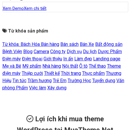
Xem Demo
Xem chi tiết
Từ khóa sản phẩm
Từ khóa:
Bách Hóa
Bán hàng
Bán sách
Bán Xe
Bất động sản
Bệnh Viện
Blog
Camera
Công ty
Dịch vụ
Du lịch
Dược Phẩm
Điện máy
Điện thoại
Giới thiệu
In ấn
Làm đẹp
Landing page
Mẹ và Bé
Mỹ phẩm
Nhà hàng
Nội thất
Ô tô
Thể thao
Theme
điện máy
Thiệp cưới
Thiết kế
Thời trang
Thực phẩm
Thương
Hiệu
Tin tức
Trầm hương
Trẻ Em
Trường Học
Tuyển dụng
Văn
phòng Phẩm
Việc làm
Xây dựng
Lợi ích khi mua theme
WordPress tại MuaTheme.Net