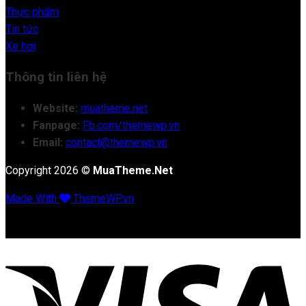
Thực phẩm
Tin tức
Xe hơi
Thông tin liên hệ
Website:
muatheme.net
Fanpage:
Fb.com/themewp.vn
Email:
contact@themewp.vn
Copyright 2026 ©
MuaTheme.Net
Made With
ThemeWP.vn