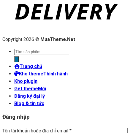
Copyright 2026 ©
MuaTheme.Net
Tìm
kiếm
sản
Trang chủ
phẩm
Kho theme
Kho plugin
Get theme
Đăng ký đại lý
Blog & tin tức
Đăng nhập
Tên tài khoản hoặc địa chỉ email
*