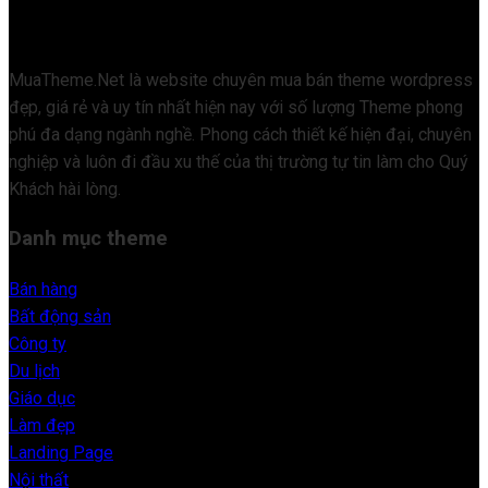
MuaTheme.Net là website chuyên mua bán theme wordpress
đẹp, giá rẻ và uy tín nhất hiện nay với số lượng Theme phong
phú đa dạng ngành nghề. Phong cách thiết kế hiện đại, chuyên
nghiệp và luôn đi đầu xu thế của thị trường tự tin làm cho Quý
Khách hài lòng.
Danh mục theme
Bán hàng
Bất động sản
Công ty
Du lịch
Giáo dục
Làm đẹp
Landing Page
Nội thất