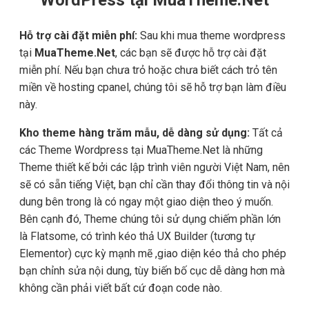
Hỗ trợ cài đặt miễn phí:
Sau khi mua theme wordpress
tại
MuaTheme.Net
, các bạn sẽ được hỗ trợ cài đặt
miễn phí. Nếu bạn chưa trỏ hoặc chưa biết cách trỏ tên
miền về hosting cpanel, chúng tôi sẽ hỗ trợ bạn làm điều
này.
Kho theme hàng trăm mẫu, dễ dàng sử dụng:
Tất cả
các Theme Wordpress tại MuaTheme.Net là những
Theme thiết kế bởi các lập trình viên người Việt Nam, nên
sẽ có sẵn tiếng Việt, bạn chỉ cần thay đổi thông tin và nội
dung bên trong là có ngay một giao diện theo ý muốn.
Bên cạnh đó, Theme chúng tôi sử dụng chiếm phần lớn
là Flatsome, có trình kéo thả UX Builder (tương tự
Elementor) cực kỳ mạnh mẽ ,giao diện kéo thả cho phép
bạn chỉnh sửa nội dung, tùy biến bố cục dễ dàng hơn mà
không cần phải viết bất cứ đoạn code nào.