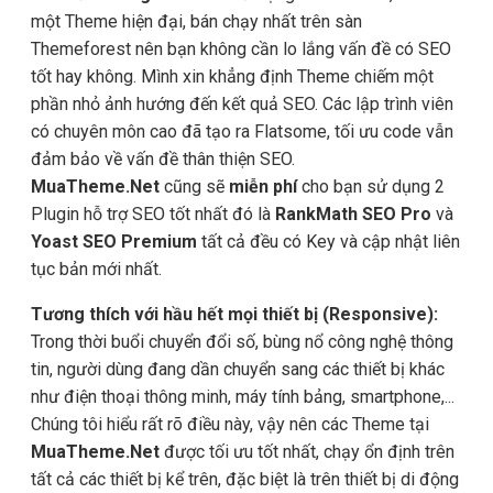
một Theme hiện đại, bán chạy nhất trên sàn
Themeforest nên bạn không cần lo lắng vấn đề có SEO
tốt hay không. Mình xin khẳng định Theme chiếm một
phần nhỏ ảnh hướng đến kết quả SEO. Các lập trình viên
có chuyên môn cao đã tạo ra Flatsome, tối ưu code vẫn
đảm bảo về vấn đề thân thiện SEO.
MuaTheme.Net
cũng sẽ
miễn phí
cho bạn sử dụng 2
Plugin hỗ trợ SEO tốt nhất đó là
RankMath SEO Pro
và
Yoast SEO Premium
tất cả đều có Key và cập nhật liên
tục bản mới nhất.
Tương thích với hầu hết mọi thiết bị (Responsive):
Trong thời buổi chuyển đổi số, bùng nổ công nghệ thông
tin, người dùng đang dần chuyển sang các thiết bị khác
như điện thoại thông minh, máy tính bảng, smartphone,...
Chúng tôi hiểu rất rõ điều này, vậy nên các Theme tại
MuaTheme.Net
được tối ưu tốt nhất, chạy ổn định trên
tất cả các thiết bị kể trên, đặc biệt là trên thiết bị di động