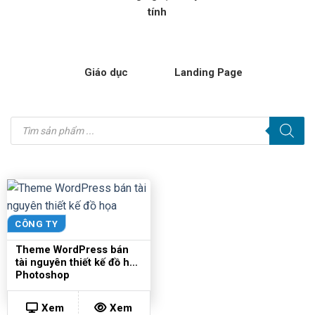
tính
Giáo dục
Landing Page
Tìm
kiếm
sản
phẩm
CÔNG TY
Theme WordPress bán
tài nguyên thiết kế đồ họa
Photoshop
Xem
Xem