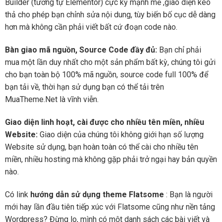
Builder (tương tự Elementor) cực kỳ mạnh mẽ ,giao diện kéo
thả cho phép bạn chỉnh sửa nội dung, tùy biến bố cục dễ dàng
hơn mà không cần phải viết bất cứ đoạn code nào.
Bàn giao mã nguồn, Source Code đầy đủ:
Bạn chỉ phải
mua một lần duy nhất cho một sản phẩm bất kỳ, chúng tôi gửi
cho bạn toàn bộ 100% mã nguồn, source code full 100% để
bạn tải về, thời hạn sử dụng bạn có thể tải trên
MuaTheme.Net là vĩnh viễn.
Giao diện linh hoạt, cài được cho nhiều tên miền, nhiều
Website:
Giao diện của chúng tôi không giới hạn số lượng
Website sử dụng, bạn hoàn toàn có thể cài cho nhiều tên
miền, nhiều hosting mà không gặp phải trở ngại hay bản quyền
nào.
Có link
hướng dẫn sử dụng theme Flatsome
: Bạn là người
mới hay lần đầu tiên tiếp xúc với Flatsome cũng như nền tảng
Wordpress? Đừng lo, mình có một danh sách các bài viết và