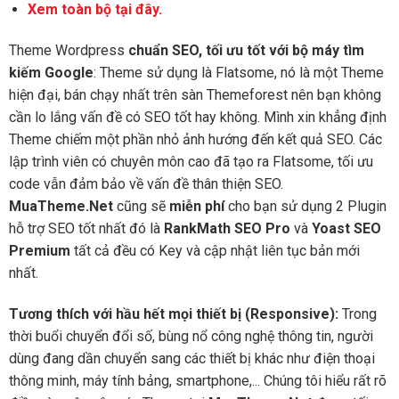
Xem toàn bộ tại đây.
Theme Wordpress
chuẩn SEO, tối ưu tốt với bộ máy tìm
kiếm Google
: Theme sử dụng là Flatsome, nó là một Theme
hiện đại, bán chạy nhất trên sàn Themeforest nên bạn không
cần lo lắng vấn đề có SEO tốt hay không. Mình xin khẳng định
Theme chiếm một phần nhỏ ảnh hướng đến kết quả SEO. Các
lập trình viên có chuyên môn cao đã tạo ra Flatsome, tối ưu
code vẫn đảm bảo về vấn đề thân thiện SEO.
MuaTheme.Net
cũng sẽ
miễn phí
cho bạn sử dụng 2 Plugin
hỗ trợ SEO tốt nhất đó là
RankMath SEO Pro
và
Yoast SEO
Premium
tất cả đều có Key và cập nhật liên tục bản mới
nhất.
Tương thích với hầu hết mọi thiết bị (Responsive):
Trong
thời buổi chuyển đổi số, bùng nổ công nghệ thông tin, người
dùng đang dần chuyển sang các thiết bị khác như điện thoại
thông minh, máy tính bảng, smartphone,... Chúng tôi hiểu rất rõ