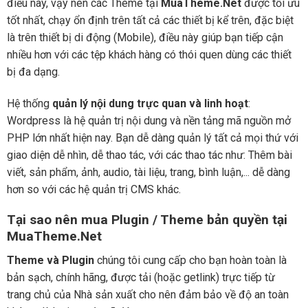
điều này, vậy nên các Theme tại
MuaTheme.Net
được tối ưu
tốt nhất, chạy ổn định trên tất cả các thiết bị kể trên, đặc biệt
là trên thiết bị di động (Mobile), điều này giúp bạn tiếp cận
nhiều hơn với các tệp khách hàng có thói quen dùng các thiết
bị đa dạng.
Hệ thống
quản lý nội dung trực quan và linh hoạt
:
Wordpress là hệ quản trị nội dung và nền tảng mã nguồn mở
PHP lớn nhất hiện nay. Bạn dễ dàng quản lý tất cả mọi thứ với
giao diện dễ nhìn, dễ thao tác, với các thao tác như: Thêm bài
viết, sản phẩm, ảnh, audio, tài liệu, trang, bình luận,... dễ dàng
hơn so với các hệ quản trị CMS khác.
Tại sao nên mua Plugin / Theme bản quyền tại
MuaTheme.Net
Theme và Plugin
chúng tôi cung cấp cho bạn hoàn toàn là
bản sạch, chính hãng, được tải (hoặc getlink) trực tiếp từ
trang chủ của Nhà sản xuất cho nên đảm bảo về độ an toàn