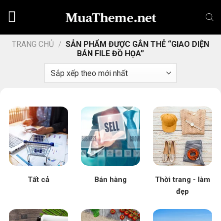
Chuyển
đến
nội
dung
TRANG CHỦ
/
SẢN PHẨM ĐƯỢC GẮN THẺ “GIAO DIỆN
BÁN FILE ĐỒ HỌA”
Tất cả
Bán hàng
Thời trang - làm
đẹp