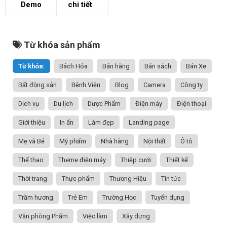
Demo
chi tiết
Từ khóa sản phẩm
Từ khóa:
Bách Hóa
Bán hàng
Bán sách
Bán Xe
Bất động sản
Bệnh Viện
Blog
Camera
Công ty
Dịch vụ
Du lịch
Dược Phẩm
Điện máy
Điện thoại
Giới thiệu
In ấn
Làm đẹp
Landing page
Mẹ và Bé
Mỹ phẩm
Nhà hàng
Nội thất
Ô tô
Thể thao
Theme điện máy
Thiệp cưới
Thiết kế
Thời trang
Thực phẩm
Thương Hiệu
Tin tức
Trầm hương
Trẻ Em
Trường Học
Tuyển dụng
Văn phòng Phẩm
Việc làm
Xây dựng