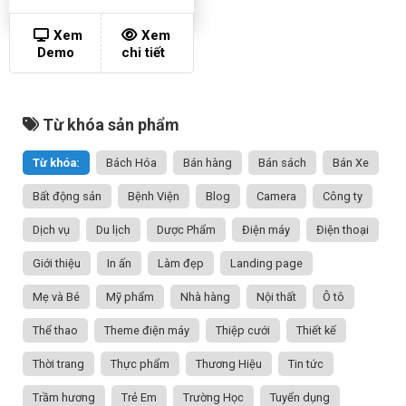
Xem
Xem
Demo
chi tiết
Từ khóa sản phẩm
Từ khóa:
Bách Hóa
Bán hàng
Bán sách
Bán Xe
Bất động sản
Bệnh Viện
Blog
Camera
Công ty
Dịch vụ
Du lịch
Dược Phẩm
Điện máy
Điện thoại
Giới thiệu
In ấn
Làm đẹp
Landing page
Mẹ và Bé
Mỹ phẩm
Nhà hàng
Nội thất
Ô tô
Thể thao
Theme điện máy
Thiệp cưới
Thiết kế
Thời trang
Thực phẩm
Thương Hiệu
Tin tức
Trầm hương
Trẻ Em
Trường Học
Tuyển dụng