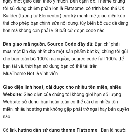
ngay một giao diện theo ý muốn. Bên cạnh đó, Theme chúng
tôi sử dụng chiếm phần lớn là Flatsome, có trình kéo thả UX
Builder (tương tự Elementor) cực kỳ mạnh mẽ ,giao diện kéo
thả cho phép bạn chỉnh sửa nội dung, tùy biến bố cục dễ dàng
hơn mà không cần phải viết bất cứ đoạn code nào.
Bàn giao mã nguồn, Source Code đầy đủ:
Bạn chỉ phải
mua một lần duy nhất cho một sản phẩm bất kỳ, chúng tôi gửi
cho bạn toàn bộ 100% mã nguồn, source code full 100% để
bạn tải về, thời hạn sử dụng bạn có thể tải trên
MuaTheme.Net là vĩnh viễn.
Giao diện linh hoạt, cài được cho nhiều tên miền, nhiều
Website:
Giao diện của chúng tôi không giới hạn số lượng
Website sử dụng, bạn hoàn toàn có thể cài cho nhiều tên
miền, nhiều hosting mà không gặp phải trở ngại hay bản quyền
nào.
Có link
hướng dẫn sử dụng theme Flatsome
: Bạn là người