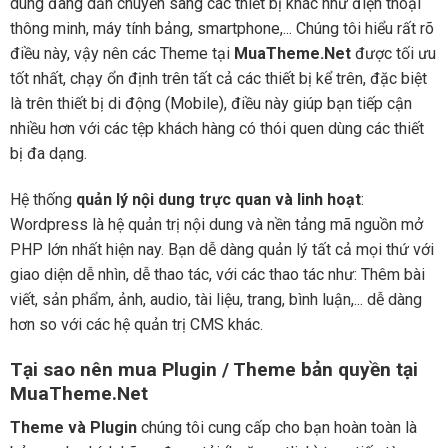
dùng đang dần chuyển sang các thiết bị khác như điện thoại
thông minh, máy tính bảng, smartphone,... Chúng tôi hiểu rất rõ
điều này, vậy nên các Theme tại
MuaTheme.Net
được tối ưu
tốt nhất, chạy ổn định trên tất cả các thiết bị kể trên, đặc biệt
là trên thiết bị di động (Mobile), điều này giúp bạn tiếp cận
nhiều hơn với các tệp khách hàng có thói quen dùng các thiết
bị đa dạng.
Hệ thống
quản lý nội dung trực quan và linh hoạt
:
Wordpress là hệ quản trị nội dung và nền tảng mã nguồn mở
PHP lớn nhất hiện nay. Bạn dễ dàng quản lý tất cả mọi thứ với
giao diện dễ nhìn, dễ thao tác, với các thao tác như: Thêm bài
viết, sản phẩm, ảnh, audio, tài liệu, trang, bình luận,... dễ dàng
hơn so với các hệ quản trị CMS khác.
Tại sao nên mua Plugin / Theme bản quyền tại
MuaTheme.Net
Theme và Plugin
chúng tôi cung cấp cho bạn hoàn toàn là