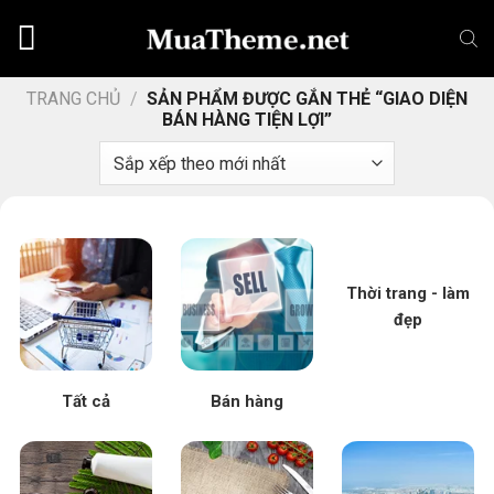
Chuyển
đến
nội
dung
TRANG CHỦ
/
SẢN PHẨM ĐƯỢC GẮN THẺ “GIAO DIỆN
BÁN HÀNG TIỆN LỢI”
Thời trang - làm
đẹp
Tất cả
Bán hàng