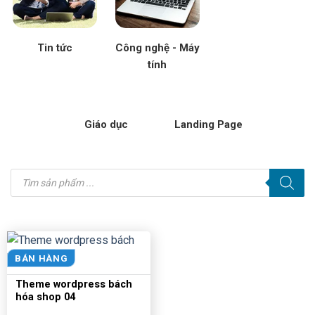
Tin tức
Công nghệ - Máy
tính
Giáo dục
Landing Page
Tìm
kiếm
sản
phẩm
BÁN HÀNG
Theme wordpress bách
hóa shop 04