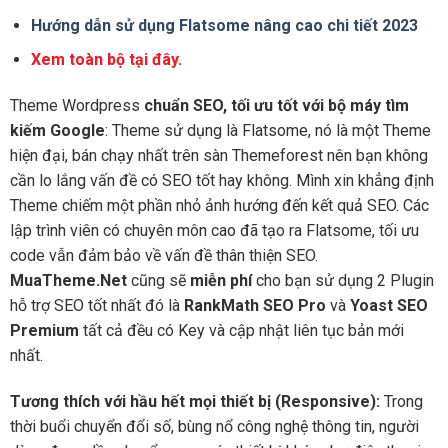
Hướng dẫn sử dụng Flatsome nâng cao chi tiết 2023
Xem toàn bộ tại đây.
Theme Wordpress
chuẩn SEO, tối ưu tốt với bộ máy tìm
kiếm Google
: Theme sử dụng là Flatsome, nó là một Theme
hiện đại, bán chạy nhất trên sàn Themeforest nên bạn không
cần lo lắng vấn đề có SEO tốt hay không. Mình xin khẳng định
Theme chiếm một phần nhỏ ảnh hướng đến kết quả SEO. Các
lập trình viên có chuyên môn cao đã tạo ra Flatsome, tối ưu
code vẫn đảm bảo về vấn đề thân thiện SEO.
MuaTheme.Net
cũng sẽ
miễn phí
cho bạn sử dụng 2 Plugin
hỗ trợ SEO tốt nhất đó là
RankMath SEO Pro
và
Yoast SEO
Premium
tất cả đều có Key và cập nhật liên tục bản mới
nhất.
Tương thích với hầu hết mọi thiết bị (Responsive):
Trong
thời buổi chuyển đổi số, bùng nổ công nghệ thông tin, người