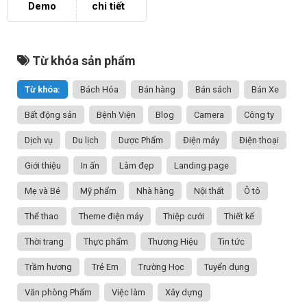
Demo
chi tiết
Từ khóa sản phẩm
Từ khóa:
Bách Hóa
Bán hàng
Bán sách
Bán Xe
Bất động sản
Bệnh Viện
Blog
Camera
Công ty
Dịch vụ
Du lịch
Dược Phẩm
Điện máy
Điện thoại
Giới thiệu
In ấn
Làm đẹp
Landing page
Mẹ và Bé
Mỹ phẩm
Nhà hàng
Nội thất
Ô tô
Thể thao
Theme điện máy
Thiệp cưới
Thiết kế
Thời trang
Thực phẩm
Thương Hiệu
Tin tức
Trầm hương
Trẻ Em
Trường Học
Tuyển dụng
Văn phòng Phẩm
Việc làm
Xây dựng