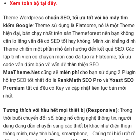
Xem toàn bộ tại đây.
Theme Wordpress
chuẩn SEO, tối ưu tốt với bộ máy tìm
kiếm Google
: Theme sử dụng là Flatsome, nó là một Theme
hiện đại, bán chạy nhất trên sàn Themeforest nên bạn không
cần lo lắng vấn đề có SEO tốt hay không. Mình xin khẳng định
Theme chiếm một phần nhỏ ảnh hướng đến kết quả SEO. Các
lập trình viên có chuyên môn cao đã tạo ra Flatsome, tối ưu
code vẫn đảm bảo về vấn đề thân thiện SEO.
MuaTheme.Net
cũng sẽ
miễn phí
cho bạn sử dụng 2 Plugin
hỗ trợ SEO tốt nhất đó là
RankMath SEO Pro
và
Yoast SEO
Premium
tất cả đều có Key và cập nhật liên tục bản mới
nhất.
Tương thích với hầu hết mọi thiết bị (Responsive):
Trong
thời buổi chuyển đổi số, bùng nổ công nghệ thông tin, người
dùng đang dần chuyển sang các thiết bị khác như điện thoại
thông minh, máy tính bảng, smartphone,... Chúng tôi hiểu rất rõ