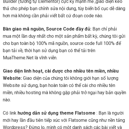
Builder (tương tự Elementor) cực kỳ mạnh mẽ ,giao diện kéo
thả cho phép bạn chỉnh sửa nội dung, tùy biến bố cục dễ dàng
hơn mà không cần phải viết bất cứ đoạn code nào.
Bàn giao mã nguồn, Source Code đầy đủ:
Bạn chỉ phải
mua một lần duy nhất cho một sản phẩm bất kỳ, chúng tôi gửi
cho bạn toàn bộ 100% mã nguồn, source code full 100% để
bạn tải về, thời hạn sử dụng bạn có thể tải trên
MuaTheme.Net là vĩnh viễn.
Giao diện linh hoạt, cài được cho nhiều tên miền, nhiều
Website:
Giao diện của chúng tôi không giới hạn số lượng
Website sử dụng, bạn hoàn toàn có thể cài cho nhiều tên
miền, nhiều hosting mà không gặp phải trở ngại hay bản quyền
nào.
Có link
hướng dẫn sử dụng theme Flatsome
: Bạn là người
mới hay lần đầu tiên tiếp xúc với Flatsome cũng như nền tảng
Wordpress? Đừng lo, mình có một danh sách các bài viết và