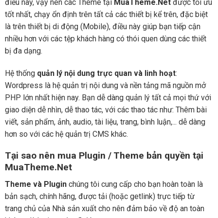
điều này, vậy nên các Theme tại
MuaTheme.Net
được tối ưu
tốt nhất, chạy ổn định trên tất cả các thiết bị kể trên, đặc biệt
là trên thiết bị di động (Mobile), điều này giúp bạn tiếp cận
nhiều hơn với các tệp khách hàng có thói quen dùng các thiết
bị đa dạng.
Hệ thống
quản lý nội dung trực quan và linh hoạt
:
Wordpress là hệ quản trị nội dung và nền tảng mã nguồn mở
PHP lớn nhất hiện nay. Bạn dễ dàng quản lý tất cả mọi thứ với
giao diện dễ nhìn, dễ thao tác, với các thao tác như: Thêm bài
viết, sản phẩm, ảnh, audio, tài liệu, trang, bình luận,... dễ dàng
hơn so với các hệ quản trị CMS khác.
Tại sao nên mua Plugin / Theme bản quyền tại
MuaTheme.Net
Theme và Plugin
chúng tôi cung cấp cho bạn hoàn toàn là
bản sạch, chính hãng, được tải (hoặc getlink) trực tiếp từ
trang chủ của Nhà sản xuất cho nên đảm bảo về độ an toàn