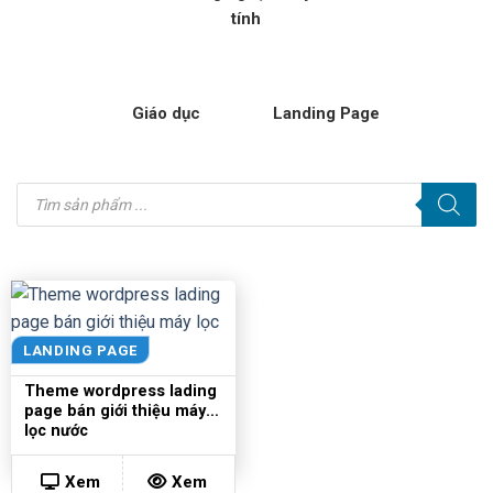
tính
Giáo dục
Landing Page
Tìm
kiếm
sản
phẩm
LANDING PAGE
Theme wordpress lading
page bán giới thiệu máy
lọc nước
Xem
Xem