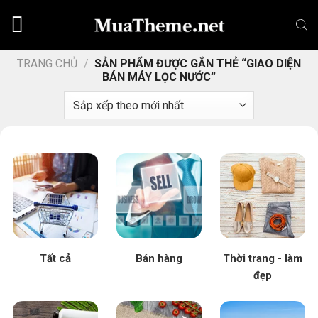
Chuyển
đến
nội
dung
TRANG CHỦ
/
SẢN PHẨM ĐƯỢC GẮN THẺ “GIAO DIỆN
BÁN MÁY LỌC NƯỚC”
Tất cả
Bán hàng
Thời trang - làm
đẹp