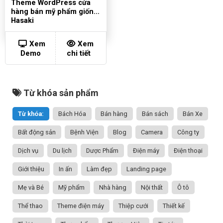
Theme WordPress cửa
hàng bán mỹ phẩm giống
Hasaki
Xem
Xem
Demo
chi tiết
Từ khóa sản phẩm
Từ khóa:
Bách Hóa
Bán hàng
Bán sách
Bán Xe
Bất động sản
Bệnh Viện
Blog
Camera
Công ty
Dịch vụ
Du lịch
Dược Phẩm
Điện máy
Điện thoại
Giới thiệu
In ấn
Làm đẹp
Landing page
Mẹ và Bé
Mỹ phẩm
Nhà hàng
Nội thất
Ô tô
Thể thao
Theme điện máy
Thiệp cưới
Thiết kế