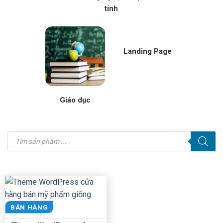
tính
Landing Page
Giáo dục
Tìm
kiếm
sản
phẩm
BÁN HÀNG