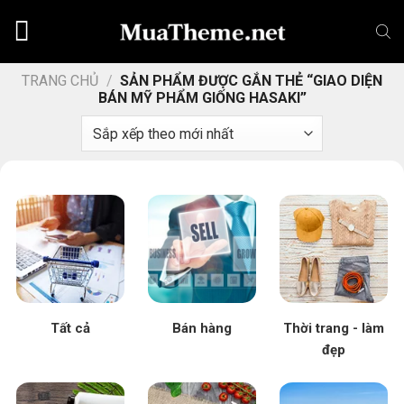
Chuyển
đến
nội
dung
TRANG CHỦ
/
SẢN PHẨM ĐƯỢC GẮN THẺ “GIAO DIỆN
BÁN MỸ PHẨM GIỐNG HASAKI”
Tất cả
Bán hàng
Thời trang - làm
đẹp