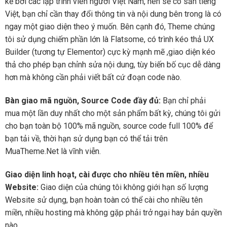
kế bởi các lập trình viên người Việt Nam, nên sẽ có sẵn tiếng
Việt, bạn chỉ cần thay đổi thông tin và nội dung bên trong là có
ngay một giao diện theo ý muốn. Bên cạnh đó, Theme chúng
tôi sử dụng chiếm phần lớn là Flatsome, có trình kéo thả UX
Builder (tương tự Elementor) cực kỳ mạnh mẽ ,giao diện kéo
thả cho phép bạn chỉnh sửa nội dung, tùy biến bố cục dễ dàng
hơn mà không cần phải viết bất cứ đoạn code nào.
Bàn giao mã nguồn, Source Code đầy đủ:
Bạn chỉ phải
mua một lần duy nhất cho một sản phẩm bất kỳ, chúng tôi gửi
cho bạn toàn bộ 100% mã nguồn, source code full 100% để
bạn tải về, thời hạn sử dụng bạn có thể tải trên
MuaTheme.Net là vĩnh viễn.
Giao diện linh hoạt, cài được cho nhiều tên miền, nhiều
Website:
Giao diện của chúng tôi không giới hạn số lượng
Website sử dụng, bạn hoàn toàn có thể cài cho nhiều tên
miền, nhiều hosting mà không gặp phải trở ngại hay bản quyền
nào.