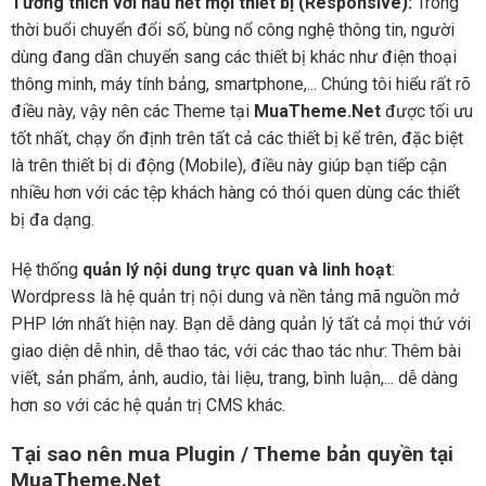
Tương thích với hầu hết mọi thiết bị (Responsive):
Trong
thời buổi chuyển đổi số, bùng nổ công nghệ thông tin, người
dùng đang dần chuyển sang các thiết bị khác như điện thoại
thông minh, máy tính bảng, smartphone,... Chúng tôi hiểu rất rõ
điều này, vậy nên các Theme tại
MuaTheme.Net
được tối ưu
tốt nhất, chạy ổn định trên tất cả các thiết bị kể trên, đặc biệt
là trên thiết bị di động (Mobile), điều này giúp bạn tiếp cận
nhiều hơn với các tệp khách hàng có thói quen dùng các thiết
bị đa dạng.
Hệ thống
quản lý nội dung trực quan và linh hoạt
:
Wordpress là hệ quản trị nội dung và nền tảng mã nguồn mở
PHP lớn nhất hiện nay. Bạn dễ dàng quản lý tất cả mọi thứ với
giao diện dễ nhìn, dễ thao tác, với các thao tác như: Thêm bài
viết, sản phẩm, ảnh, audio, tài liệu, trang, bình luận,... dễ dàng
hơn so với các hệ quản trị CMS khác.
Tại sao nên mua Plugin / Theme bản quyền tại
MuaTheme.Net