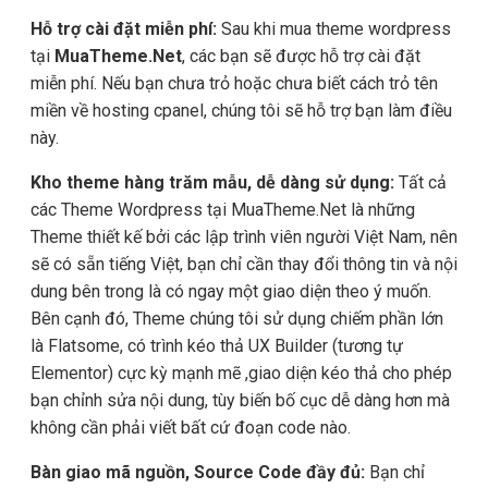
Hỗ trợ cài đặt miễn phí:
Sau khi mua theme wordpress
tại
MuaTheme.Net
, các bạn sẽ được hỗ trợ cài đặt
miễn phí. Nếu bạn chưa trỏ hoặc chưa biết cách trỏ tên
miền về hosting cpanel, chúng tôi sẽ hỗ trợ bạn làm điều
này.
Kho theme hàng trăm mẫu, dễ dàng sử dụng:
Tất cả
các Theme Wordpress tại MuaTheme.Net là những
Theme thiết kế bởi các lập trình viên người Việt Nam, nên
sẽ có sẵn tiếng Việt, bạn chỉ cần thay đổi thông tin và nội
dung bên trong là có ngay một giao diện theo ý muốn.
Bên cạnh đó, Theme chúng tôi sử dụng chiếm phần lớn
là Flatsome, có trình kéo thả UX Builder (tương tự
Elementor) cực kỳ mạnh mẽ ,giao diện kéo thả cho phép
bạn chỉnh sửa nội dung, tùy biến bố cục dễ dàng hơn mà
không cần phải viết bất cứ đoạn code nào.
Bàn giao mã nguồn, Source Code đầy đủ:
Bạn chỉ