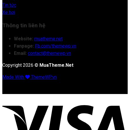
Tin tức
Xe hơi
Thông tin liên hệ
Website:
muatheme.net
Fanpage:
Fb.com/themewp.vn
Email:
contact@themewp.vn
Copyright 2026 ©
MuaTheme.Net
Made With
ThemeWP.vn