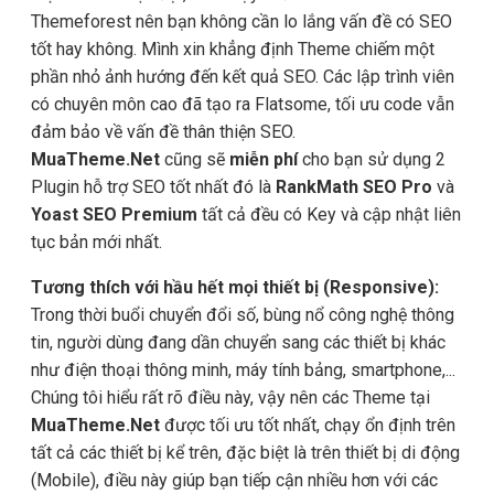
Themeforest nên bạn không cần lo lắng vấn đề có SEO
tốt hay không. Mình xin khẳng định Theme chiếm một
phần nhỏ ảnh hướng đến kết quả SEO. Các lập trình viên
có chuyên môn cao đã tạo ra Flatsome, tối ưu code vẫn
đảm bảo về vấn đề thân thiện SEO.
MuaTheme.Net
cũng sẽ
miễn phí
cho bạn sử dụng 2
Plugin hỗ trợ SEO tốt nhất đó là
RankMath SEO Pro
và
Yoast SEO Premium
tất cả đều có Key và cập nhật liên
tục bản mới nhất.
Tương thích với hầu hết mọi thiết bị (Responsive):
Trong thời buổi chuyển đổi số, bùng nổ công nghệ thông
tin, người dùng đang dần chuyển sang các thiết bị khác
như điện thoại thông minh, máy tính bảng, smartphone,...
Chúng tôi hiểu rất rõ điều này, vậy nên các Theme tại
MuaTheme.Net
được tối ưu tốt nhất, chạy ổn định trên
tất cả các thiết bị kể trên, đặc biệt là trên thiết bị di động
(Mobile), điều này giúp bạn tiếp cận nhiều hơn với các