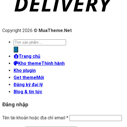
Copyright 2026 ©
MuaTheme.Net
Tìm
kiếm
sản
Trang chủ
phẩm
Kho theme
Kho plugin
Get theme
Đăng ký đại lý
Blog & tin tức
Đăng nhập
Tên tài khoản hoặc địa chỉ email
*