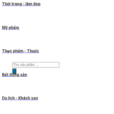
Thời trang - làm đẹp
Mỹ phẩm
Thực phẩm - Thuốc
Tìm
kiếm
Bất động sản
sản
phẩm
Du lịch - Khách sạn