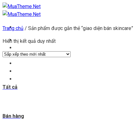
Chuyển
đến
nội
Trang chủ
/
Sản phẩm được gắn thẻ “giao diện bán skincare”
dung
Trang chủ
Hiển thị kết quả duy nhất
Kho theme
Kho plugin
Get theme
Đăng ký đại lý
Blog & tin tức
Tất cả
Bán hàng