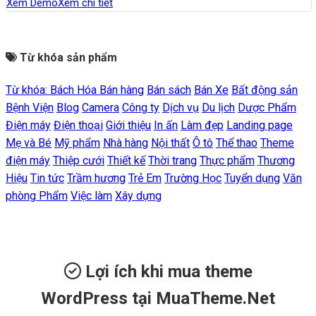
Xem Demo
Xem chi tiết
Từ khóa sản phẩm
Từ khóa:
Bách Hóa
Bán hàng
Bán sách
Bán Xe
Bất động sản
Bệnh Viện
Blog
Camera
Công ty
Dịch vụ
Du lịch
Dược Phẩm
Điện máy
Điện thoại
Giới thiệu
In ấn
Làm đẹp
Landing page
Mẹ và Bé
Mỹ phẩm
Nhà hàng
Nội thất
Ô tô
Thể thao
Theme
điện máy
Thiệp cưới
Thiết kế
Thời trang
Thực phẩm
Thương
Hiệu
Tin tức
Trầm hương
Trẻ Em
Trường Học
Tuyển dụng
Văn
phòng Phẩm
Việc làm
Xây dựng
Lợi ích khi mua theme
WordPress tại MuaTheme.Net