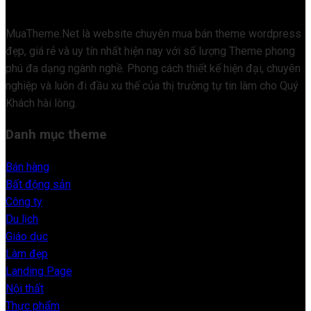
MuaTheme.Net là website chuyên mua bán theme wordpress
đẹp, giá rẻ và uy tín nhất hiện nay với số lượng Theme phong
phú đa dạng ngành nghề. Phong cách thiết kế hiện đại, chuyên
nghiệp và luôn đi đầu xu thế của thị trường tự tin làm cho Quý
Khách hài lòng.
Danh mục theme
Bán hàng
Bất động sản
Công ty
Du lịch
Giáo dục
Làm đẹp
Landing Page
Nội thất
Thực phẩm