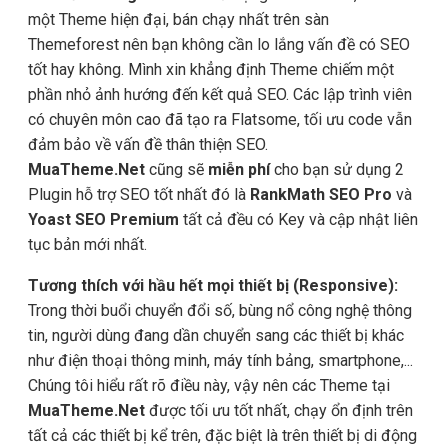
một Theme hiện đại, bán chạy nhất trên sàn
Themeforest nên bạn không cần lo lắng vấn đề có SEO
tốt hay không. Mình xin khẳng định Theme chiếm một
phần nhỏ ảnh hướng đến kết quả SEO. Các lập trình viên
có chuyên môn cao đã tạo ra Flatsome, tối ưu code vẫn
đảm bảo về vấn đề thân thiện SEO.
MuaTheme.Net
cũng sẽ
miễn phí
cho bạn sử dụng 2
Plugin hỗ trợ SEO tốt nhất đó là
RankMath SEO Pro
và
Yoast SEO Premium
tất cả đều có Key và cập nhật liên
tục bản mới nhất.
Tương thích với hầu hết mọi thiết bị (Responsive):
Trong thời buổi chuyển đổi số, bùng nổ công nghệ thông
tin, người dùng đang dần chuyển sang các thiết bị khác
như điện thoại thông minh, máy tính bảng, smartphone,...
Chúng tôi hiểu rất rõ điều này, vậy nên các Theme tại
MuaTheme.Net
được tối ưu tốt nhất, chạy ổn định trên
tất cả các thiết bị kể trên, đặc biệt là trên thiết bị di động