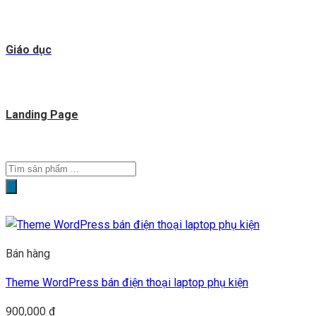
Giáo dục
Landing Page
Tìm
kiếm
sản
phẩm
Bán hàng
Theme WordPress bán điện thoại laptop phụ kiện
900,000
₫