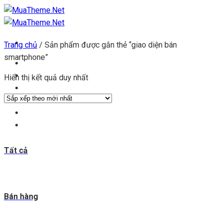
Chuyển
đến
nội
Trang chủ
/
Sản phẩm được gắn thẻ “giao diện bán
dung
smartphone”
Trang chủ
Kho theme
Hiển thị kết quả duy nhất
Kho plugin
Get theme
Đăng ký đại lý
Blog & tin tức
Tất cả
Bán hàng