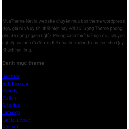
MuaTheme.Net là website chuyên mua bán theme wordpress
đẹp, giá rẻ và uy tín nhất hiện nay với số lượng Theme phong
phú đa dạng ngành nghề. Phong cách thiết kế hiện đại, chuyên
nghiệp và luôn đi đầu xu thế của thị trường tự tin làm cho Quý
Khách hài lòng.
Danh mục theme
Bán hàng
Bất động sản
Công ty
Du lịch
Giáo dục
Làm đẹp
Landing Page
Nội thất