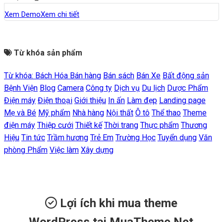
Xem Demo
Xem chi tiết
Từ khóa sản phẩm
Từ khóa:
Bách Hóa
Bán hàng
Bán sách
Bán Xe
Bất động sản
Bệnh Viện
Blog
Camera
Công ty
Dịch vụ
Du lịch
Dược Phẩm
Điện máy
Điện thoại
Giới thiệu
In ấn
Làm đẹp
Landing page
Mẹ và Bé
Mỹ phẩm
Nhà hàng
Nội thất
Ô tô
Thể thao
Theme
điện máy
Thiệp cưới
Thiết kế
Thời trang
Thực phẩm
Thương
Hiệu
Tin tức
Trầm hương
Trẻ Em
Trường Học
Tuyển dụng
Văn
phòng Phẩm
Việc làm
Xây dựng
Lợi ích khi mua theme
WordPress tại MuaTheme.Net