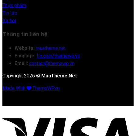
Thực phẩm
Tin tức
Xe hơi
Thông tin liên hệ
Website:
muatheme.net
Fanpage:
Fb.com/themewp.vn
Email:
contact@themewp.vn
Copyright 2026 ©
MuaTheme.Net
Made With
ThemeWP.vn