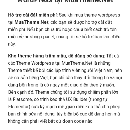
Hỗ trợ cài đặt miễn phí:
Sau khi mua theme wordpress
tại
MuaTheme.Net
, các bạn sẽ được hỗ trợ cài đặt
miễn phí. Nếu bạn chưa trỏ hoặc chưa biết cách trỏ tên
miền về hosting cpanel, chúng tôi sẽ hỗ trợ bạn làm điều
này.
Kho theme hàng trăm mẫu, dễ dàng sử dụng:
Tất cả
các Theme Wordpress tại MuaTheme.Net là những
Theme thiết kế bởi các lập trình viên người Việt Nam, nên
sẽ có sẵn tiếng Việt, bạn chỉ cần thay đổi thông tin và nội
dung bên trong là có ngay một giao diện theo ý muốn.
Bên cạnh đó, Theme chúng tôi sử dụng chiếm phần lớn
là Flatsome, có trình kéo thả UX Builder (tương tự
Elementor) cực kỳ mạnh mẽ ,giao diện kéo thả cho phép
bạn chỉnh sửa nội dung, tùy biến bố cục dễ dàng hơn mà
không cần phải viết bất cứ đoạn code nào.