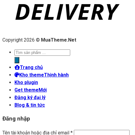
Copyright 2026 ©
MuaTheme.Net
Tìm
kiếm
sản
Trang chủ
phẩm
Kho theme
Kho plugin
Get theme
Đăng ký đại lý
Blog & tin tức
Đăng nhập
Tên tài khoản hoặc địa chỉ email
*