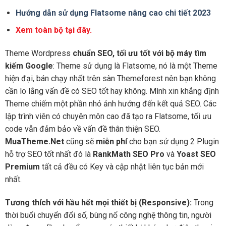
Hướng dẫn sử dụng Flatsome nâng cao chi tiết 2023
Xem toàn bộ tại đây.
Theme Wordpress
chuẩn SEO, tối ưu tốt với bộ máy tìm
kiếm Google
: Theme sử dụng là Flatsome, nó là một Theme
hiện đại, bán chạy nhất trên sàn Themeforest nên bạn không
cần lo lắng vấn đề có SEO tốt hay không. Mình xin khẳng định
Theme chiếm một phần nhỏ ảnh hướng đến kết quả SEO. Các
lập trình viên có chuyên môn cao đã tạo ra Flatsome, tối ưu
code vẫn đảm bảo về vấn đề thân thiện SEO.
MuaTheme.Net
cũng sẽ
miễn phí
cho bạn sử dụng 2 Plugin
hỗ trợ SEO tốt nhất đó là
RankMath SEO Pro
và
Yoast SEO
Premium
tất cả đều có Key và cập nhật liên tục bản mới
nhất.
Tương thích với hầu hết mọi thiết bị (Responsive):
Trong
thời buổi chuyển đổi số, bùng nổ công nghệ thông tin, người