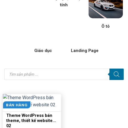
tính
Ô tô
Giáo dục
Landing Page
Tìm
kiếm
sản
phẩm
BÁN HÀNG
Theme WordPress bán
theme, thiết kế website
02