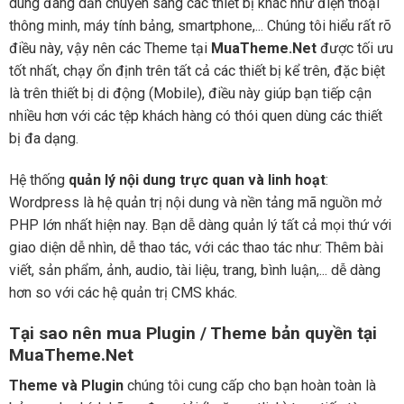
dùng đang dần chuyển sang các thiết bị khác như điện thoại
thông minh, máy tính bảng, smartphone,... Chúng tôi hiểu rất rõ
điều này, vậy nên các Theme tại
MuaTheme.Net
được tối ưu
tốt nhất, chạy ổn định trên tất cả các thiết bị kể trên, đặc biệt
là trên thiết bị di động (Mobile), điều này giúp bạn tiếp cận
nhiều hơn với các tệp khách hàng có thói quen dùng các thiết
bị đa dạng.
Hệ thống
quản lý nội dung trực quan và linh hoạt
:
Wordpress là hệ quản trị nội dung và nền tảng mã nguồn mở
PHP lớn nhất hiện nay. Bạn dễ dàng quản lý tất cả mọi thứ với
giao diện dễ nhìn, dễ thao tác, với các thao tác như: Thêm bài
viết, sản phẩm, ảnh, audio, tài liệu, trang, bình luận,... dễ dàng
hơn so với các hệ quản trị CMS khác.
Tại sao nên mua Plugin / Theme bản quyền tại
MuaTheme.Net
Theme và Plugin
chúng tôi cung cấp cho bạn hoàn toàn là