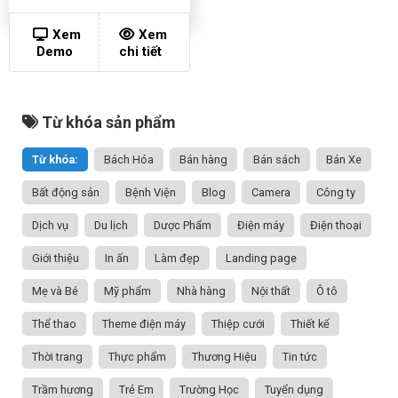
Xem
Xem
Demo
chi tiết
Từ khóa sản phẩm
Từ khóa:
Bách Hóa
Bán hàng
Bán sách
Bán Xe
Bất động sản
Bệnh Viện
Blog
Camera
Công ty
Dịch vụ
Du lịch
Dược Phẩm
Điện máy
Điện thoại
Giới thiệu
In ấn
Làm đẹp
Landing page
Mẹ và Bé
Mỹ phẩm
Nhà hàng
Nội thất
Ô tô
Thể thao
Theme điện máy
Thiệp cưới
Thiết kế
Thời trang
Thực phẩm
Thương Hiệu
Tin tức
Trầm hương
Trẻ Em
Trường Học
Tuyển dụng