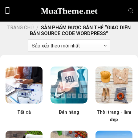
Chuyển
đến
nội
dung
TRANG CHỦ
/
SẢN PHẨM ĐƯỢC GẮN THẺ “GIAO DIỆN
BÁN SOURCE CODE WORDPRESS”
Tất cả
Bán hàng
Thời trang - làm
đẹp