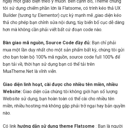
ngay một giao diện theo ý muốn. Bên cạnh đó, Theme chúng
tôi sử dụng chiếm phần lớn là Flatsome, có trình kéo thả UX
Builder (tương tự Elementor) cực kỳ mạnh mẽ ,giao diện kéo
thả cho phép bạn chỉnh sửa nội dung, tùy biến bố cục dễ dàng
hơn mà không cần phải viết bất cứ đoạn code nào.
Bàn giao mã nguồn, Source Code đầy đủ:
Bạn chỉ phải
mua một lần duy nhất cho một sản phẩm bất kỳ, chúng tôi gửi
cho bạn toàn bộ 100% mã nguồn, source code full 100% để
bạn tải về, thời hạn sử dụng bạn có thể tải trên
MuaTheme.Net là vĩnh viễn.
Giao diện linh hoạt, cài được cho nhiều tên miền, nhiều
Website:
Giao diện của chúng tôi không giới hạn số lượng
Website sử dụng, bạn hoàn toàn có thể cài cho nhiều tên
miền, nhiều hosting mà không gặp phải trở ngại hay bản quyền
nào.
Có link
hướng dẫn sử dụng theme Flatsome
: Bạn là người