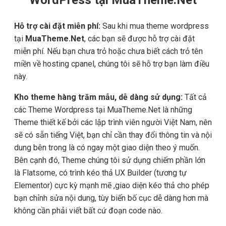
Hỗ trợ cài đặt miễn phí:
Sau khi mua theme wordpress
tại
MuaTheme.Net
, các bạn sẽ được hỗ trợ cài đặt
miễn phí. Nếu bạn chưa trỏ hoặc chưa biết cách trỏ tên
miền về hosting cpanel, chúng tôi sẽ hỗ trợ bạn làm điều
này.
Kho theme hàng trăm mẫu, dễ dàng sử dụng:
Tất cả
các Theme Wordpress tại MuaTheme.Net là những
Theme thiết kế bởi các lập trình viên người Việt Nam, nên
sẽ có sẵn tiếng Việt, bạn chỉ cần thay đổi thông tin và nội
dung bên trong là có ngay một giao diện theo ý muốn.
Bên cạnh đó, Theme chúng tôi sử dụng chiếm phần lớn
là Flatsome, có trình kéo thả UX Builder (tương tự
Elementor) cực kỳ mạnh mẽ ,giao diện kéo thả cho phép
bạn chỉnh sửa nội dung, tùy biến bố cục dễ dàng hơn mà
không cần phải viết bất cứ đoạn code nào.