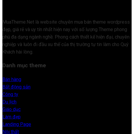
MuaTheme.Net là website chuyên mua bán theme wordpress
đẹp, giá rẻ và uy tín nhất hiện nay với số lượng Theme phong
phú đa dạng ngành nghề. Phong cách thiết kế hiện đại, chuyên
nghiệp và luôn đi đầu xu thế của thị trường tự tin làm cho Quý
Khách hài lòng.
Danh mục theme
Bán hàng
Bất động sản
Công ty
Du lịch
Giáo dục
Làm đẹp
Landing Page
Nội thất