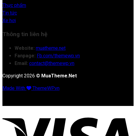
Thực phẩm
Tin tức
Xe hơi
Thông tin liên hệ
Website:
muatheme.net
Fanpage:
Fb.com/themewp.vn
Email:
contact@themewp.vn
Copyright 2026 ©
MuaTheme.Net
Made With
ThemeWP.vn