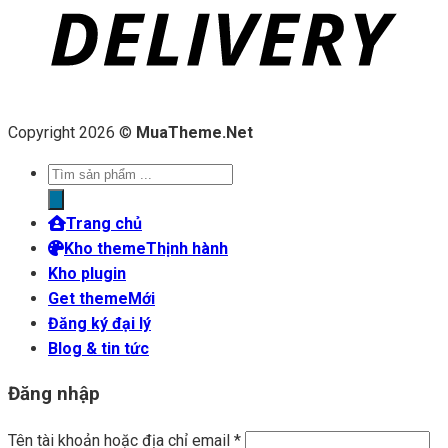
Copyright 2026 ©
MuaTheme.Net
Tìm
kiếm
sản
Trang chủ
phẩm
Kho theme
Kho plugin
Get theme
Đăng ký đại lý
Blog & tin tức
Đăng nhập
Tên tài khoản hoặc địa chỉ email
*