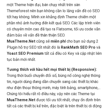
một Theme hiện đại, bán chạy nhất trên sàn
Themeforest nên bạn không cần lo lắng vấn đề có SEO
tốt hay không. Mình xin khẳng định Theme chiếm một
phần nhỏ ảnh hướng đến kết quả SEO. Các lập trình viên
có chuyên môn cao đã tạo ra Flatsome, tối ưu code vẫn
đảm bảo về vấn đề thân thiện SEO.
MuaTheme.Net
cũng sẽ
miễn phí
cho bạn sử dụng 2
Plugin hỗ trợ SEO tốt nhất đó là
RankMath SEO Pro
và
Yoast SEO Premium
tất cả đều có Key và cập nhật liên
tục bản mới nhất.
Tương thích với hầu hết mọi thiết bị (Responsive):
Trong thời buổi chuyển đổi số, bùng nổ công nghệ thông
tin, người dùng đang dần chuyển sang các thiết bị khác
như điện thoại thông minh, máy tính bảng, smartphone,...
Chúng tôi hiểu rất rõ điều này, vậy nên các Theme tại
MuaTheme.Net
được tối ưu tốt nhất, chạy ổn định trên
tất cả các thiết bị kể trên, đặc biệt là trên thiết bị di động