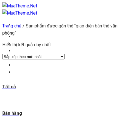
Chuyển
đến
nội
Trang chủ
/
Sản phẩm được gắn thẻ “giao diện bán thẻ văn
dung
phòng”
Trang chủ
Kho theme
Hiển thị kết quả duy nhất
Kho plugin
Get theme
Đăng ký đại lý
Blog & tin tức
Tất cả
Bán hàng