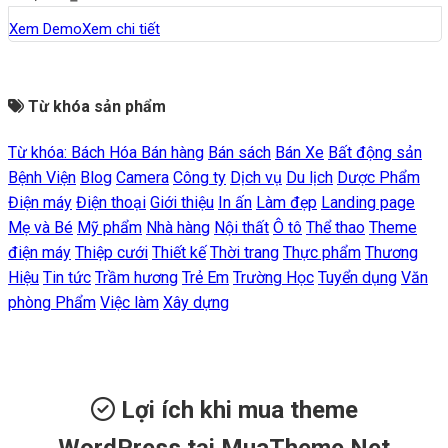
Xem Demo
Xem chi tiết
Từ khóa sản phẩm
Từ khóa:
Bách Hóa
Bán hàng
Bán sách
Bán Xe
Bất động sản
Bệnh Viện
Blog
Camera
Công ty
Dịch vụ
Du lịch
Dược Phẩm
Điện máy
Điện thoại
Giới thiệu
In ấn
Làm đẹp
Landing page
Mẹ và Bé
Mỹ phẩm
Nhà hàng
Nội thất
Ô tô
Thể thao
Theme
điện máy
Thiệp cưới
Thiết kế
Thời trang
Thực phẩm
Thương
Hiệu
Tin tức
Trầm hương
Trẻ Em
Trường Học
Tuyển dụng
Văn
phòng Phẩm
Việc làm
Xây dựng
Lợi ích khi mua theme
WordPress tại MuaTheme.Net