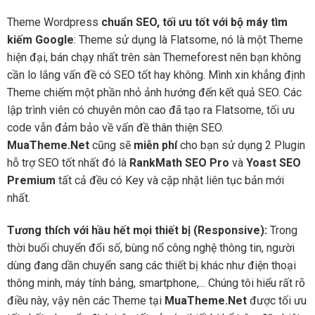
Theme Wordpress
chuẩn SEO, tối ưu tốt với bộ máy tìm
kiếm Google
: Theme sử dụng là Flatsome, nó là một Theme
hiện đại, bán chạy nhất trên sàn Themeforest nên bạn không
cần lo lắng vấn đề có SEO tốt hay không. Mình xin khẳng định
Theme chiếm một phần nhỏ ảnh hướng đến kết quả SEO. Các
lập trình viên có chuyên môn cao đã tạo ra Flatsome, tối ưu
code vẫn đảm bảo về vấn đề thân thiện SEO.
MuaTheme.Net
cũng sẽ
miễn phí
cho bạn sử dụng 2 Plugin
hỗ trợ SEO tốt nhất đó là
RankMath SEO Pro
và
Yoast SEO
Premium
tất cả đều có Key và cập nhật liên tục bản mới
nhất.
Tương thích với hầu hết mọi thiết bị (Responsive):
Trong
thời buổi chuyển đổi số, bùng nổ công nghệ thông tin, người
dùng đang dần chuyển sang các thiết bị khác như điện thoại
thông minh, máy tính bảng, smartphone,... Chúng tôi hiểu rất rõ
điều này, vậy nên các Theme tại
MuaTheme.Net
được tối ưu