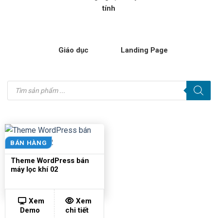
tính
Giáo dục
Landing Page
Tìm
kiếm
sản
phẩm
BÁN HÀNG
Theme WordPress bán
máy lọc khí 02
Xem
Xem
Demo
chi tiết