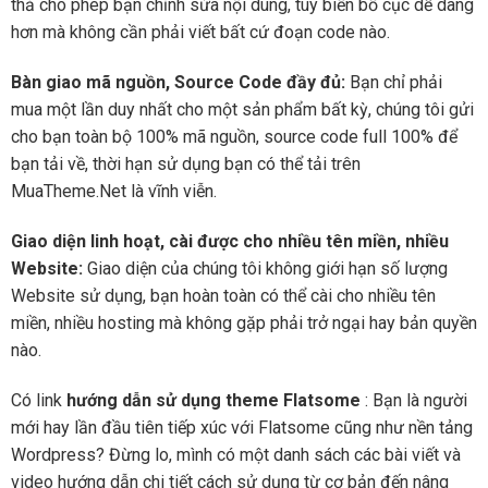
thả cho phép bạn chỉnh sửa nội dung, tùy biến bố cục dễ dàng
hơn mà không cần phải viết bất cứ đoạn code nào.
Bàn giao mã nguồn, Source Code đầy đủ:
Bạn chỉ phải
mua một lần duy nhất cho một sản phẩm bất kỳ, chúng tôi gửi
cho bạn toàn bộ 100% mã nguồn, source code full 100% để
bạn tải về, thời hạn sử dụng bạn có thể tải trên
MuaTheme.Net là vĩnh viễn.
Giao diện linh hoạt, cài được cho nhiều tên miền, nhiều
Website:
Giao diện của chúng tôi không giới hạn số lượng
Website sử dụng, bạn hoàn toàn có thể cài cho nhiều tên
miền, nhiều hosting mà không gặp phải trở ngại hay bản quyền
nào.
Có link
hướng dẫn sử dụng theme Flatsome
: Bạn là người
mới hay lần đầu tiên tiếp xúc với Flatsome cũng như nền tảng
Wordpress? Đừng lo, mình có một danh sách các bài viết và
video hướng dẫn chi tiết cách sử dụng từ cơ bản đến nâng