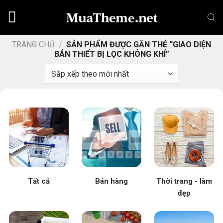
Chuyển
đến
nội
dung
TRANG CHỦ
/
SẢN PHẨM ĐƯỢC GẮN THẺ “GIAO DIỆN
BÁN THIẾT BỊ LỌC KHÔNG KHÍ”
Tất cả
Bán hàng
Thời trang - làm
đẹp