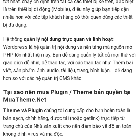
tốt nhất, chạy ổn định trên tất cả các thiết bị kể trên, đặc biệt
là trên thiết bị di động (Mobile), điều này giúp bạn tiếp cận
nhiều hơn với các tệp khách hàng có thói quen dùng các thiết
bị đa dạng.
Hệ thống
quản lý nội dung trực quan và linh hoạt
:
Wordpress là hệ quản trị nội dung và nền tảng mã nguồn mở
PHP lớn nhất hiện nay. Bạn dễ dàng quản lý tất cả mọi thứ với
giao diện dễ nhìn, dễ thao tác, với các thao tác như: Thêm bài
viết, sản phẩm, ảnh, audio, tài liệu, trang, bình luận,... dễ dàng
hơn so với các hệ quản trị CMS khác.
Tại sao nên mua Plugin / Theme bản quyền tại
MuaTheme.Net
Theme và Plugin
chúng tôi cung cấp cho bạn hoàn toàn là
bản sạch, chính hãng, được tải (hoặc getlink) trực tiếp từ
trang chủ của Nhà sản xuất cho nên đảm bảo về độ an toàn
không dính virus và mã độc.