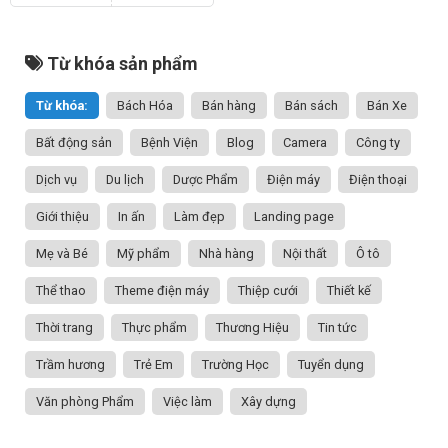
Từ khóa sản phẩm
Từ khóa:
Bách Hóa
Bán hàng
Bán sách
Bán Xe
Bất động sản
Bệnh Viện
Blog
Camera
Công ty
Dịch vụ
Du lịch
Dược Phẩm
Điện máy
Điện thoại
Giới thiệu
In ấn
Làm đẹp
Landing page
Mẹ và Bé
Mỹ phẩm
Nhà hàng
Nội thất
Ô tô
Thể thao
Theme điện máy
Thiệp cưới
Thiết kế
Thời trang
Thực phẩm
Thương Hiệu
Tin tức
Trầm hương
Trẻ Em
Trường Học
Tuyển dụng
Văn phòng Phẩm
Việc làm
Xây dựng