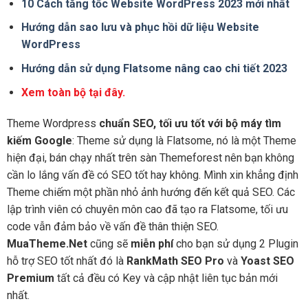
10 Cách tăng tốc Website WordPress 2023 mới nhất
Hướng dẫn sao lưu và phục hồi dữ liệu Website
WordPress
Hướng dẫn sử dụng Flatsome nâng cao chi tiết 2023
Xem toàn bộ tại đây.
Theme Wordpress
chuẩn SEO, tối ưu tốt với bộ máy tìm
kiếm Google
: Theme sử dụng là Flatsome, nó là một Theme
hiện đại, bán chạy nhất trên sàn Themeforest nên bạn không
cần lo lắng vấn đề có SEO tốt hay không. Mình xin khẳng định
Theme chiếm một phần nhỏ ảnh hướng đến kết quả SEO. Các
lập trình viên có chuyên môn cao đã tạo ra Flatsome, tối ưu
code vẫn đảm bảo về vấn đề thân thiện SEO.
MuaTheme.Net
cũng sẽ
miễn phí
cho bạn sử dụng 2 Plugin
hỗ trợ SEO tốt nhất đó là
RankMath SEO Pro
và
Yoast SEO
Premium
tất cả đều có Key và cập nhật liên tục bản mới
nhất.