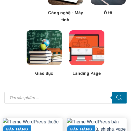
Công nghệ - Máy
Ô tô
tính
Giáo dục
Landing Page
Tìm
kiếm
sản
phẩm
BÁN HÀNG
BÁN HÀNG