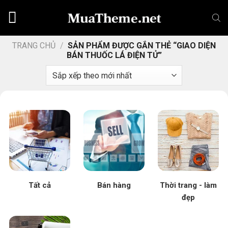
Chuyển
đến
nội
dung
TRANG CHỦ
/
SẢN PHẨM ĐƯỢC GẮN THẺ “GIAO DIỆN
BÁN THUỐC LÁ ĐIỆN TỬ”
Tất cả
Bán hàng
Thời trang - làm
đẹp