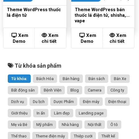
Theme WordPress thuốc
Theme WordPress bán
lá điện tử
thuốc lá điện tử, shisha,
vape
Xem
Xem
Xem
Xem
Demo
chi tiết
Demo
chi tiết
Từ khóa sản phẩm
Từ khóa:
Bách Hóa
Bán hàng
Bán sách
Bán Xe
Bất động sản
Bệnh Viện
Blog
Camera
Công ty
Dịch vụ
Du lịch
Dược Phẩm
Điện máy
Điện thoại
Giới thiệu
In ấn
Làm đẹp
Landing page
Mẹ và Bé
Mỹ phẩm
Nhà hàng
Nội thất
Ô tô
Thể thao
Theme điện máy
Thiệp cưới
Thiết kế