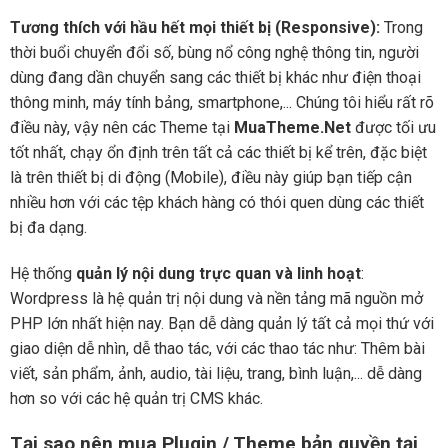
Tương thích với hầu hết mọi thiết bị (Responsive):
Trong
thời buổi chuyển đổi số, bùng nổ công nghệ thông tin, người
dùng đang dần chuyển sang các thiết bị khác như điện thoại
thông minh, máy tính bảng, smartphone,... Chúng tôi hiểu rất rõ
điều này, vậy nên các Theme tại
MuaTheme.Net
được tối ưu
tốt nhất, chạy ổn định trên tất cả các thiết bị kể trên, đặc biệt
là trên thiết bị di động (Mobile), điều này giúp bạn tiếp cận
nhiều hơn với các tệp khách hàng có thói quen dùng các thiết
bị đa dạng.
Hệ thống
quản lý nội dung trực quan và linh hoạt
:
Wordpress là hệ quản trị nội dung và nền tảng mã nguồn mở
PHP lớn nhất hiện nay. Bạn dễ dàng quản lý tất cả mọi thứ với
giao diện dễ nhìn, dễ thao tác, với các thao tác như: Thêm bài
viết, sản phẩm, ảnh, audio, tài liệu, trang, bình luận,... dễ dàng
hơn so với các hệ quản trị CMS khác.
Tại sao nên mua Plugin / Theme bản quyền tại