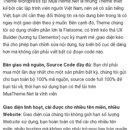
Theme Wordpress tại MuaTheme.Net là những Theme thiết
kế bởi các lập trình viên người Việt Nam, nên sẽ có sẵn tiếng
Việt, bạn chỉ cần thay đổi thông tin và nội dung bên trong là có
ngay một giao diện theo ý muốn. Bên cạnh đó, Theme chúng
tôi sử dụng chiếm phần lớn là Flatsome, có trình kéo thả UX
Builder (tương tự Elementor) cực kỳ mạnh mẽ ,giao diện kéo
thả cho phép bạn chỉnh sửa nội dung, tùy biến bố cục dễ dàng
hơn mà không cần phải viết bất cứ đoạn code nào.
Bàn giao mã nguồn, Source Code đầy đủ:
Bạn chỉ phải
mua một lần duy nhất cho một sản phẩm bất kỳ, chúng tôi gửi
cho bạn toàn bộ 100% mã nguồn, source code full 100% để
bạn tải về, thời hạn sử dụng bạn có thể tải trên
MuaTheme.Net là vĩnh viễn.
Giao diện linh hoạt, cài được cho nhiều tên miền, nhiều
Website:
Giao diện của chúng tôi không giới hạn số lượng
Website sử dụng, bạn hoàn toàn có thể cài cho nhiều tên
miền, nhiều hosting mà không gặp phải trở ngại hay bản quyền