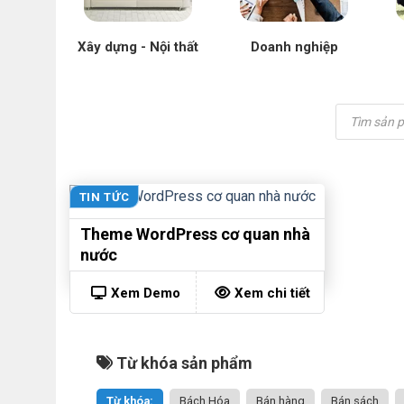
Xây dựng - Nội thất
Doanh nghiệp
Tìm
kiếm
sản
phẩm
TIN TỨC
Theme WordPress cơ quan nhà
nước
Xem Demo
Xem chi tiết
Từ khóa sản phẩm
Từ khóa:
Bách Hóa
Bán hàng
Bán sách