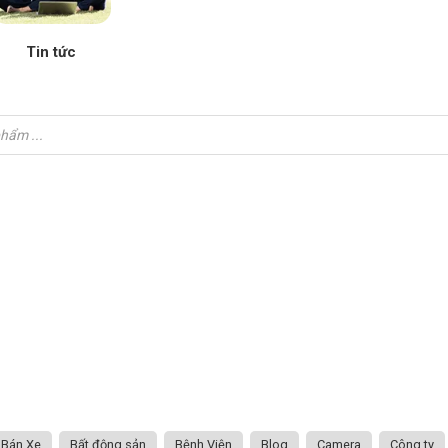
Tin tức
Bán Xe
Bất động sản
Bệnh Viện
Blog
Camera
Công ty