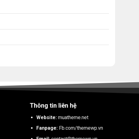
Thông tin liên hệ
Website:
muatheme.net
Fanpage:
Fb.com/themewp.vn
Email:
contact@themewp.vn