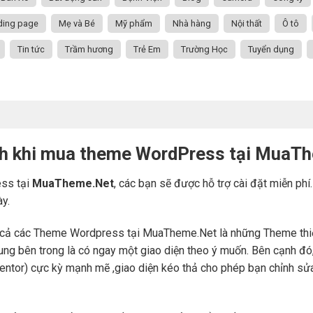
ding page
Mẹ và Bé
Mỹ phẩm
Nhà hàng
Nội thất
Ô tô
Tin tức
Trầm hương
Trẻ Em
Trường Học
Tuyển dụng
ch khi mua theme WordPress tại MuaT
ss tại
MuaTheme.Net
, các bạn sẽ được hỗ trợ cài đặt miễn phí
ày.
cả các Theme Wordpress tại MuaTheme.Net là những Theme thiết k
i dung bên trong là có ngay một giao diện theo ý muốn. Bên cạnh 
mentor) cực kỳ mạnh mẽ ,giao diện kéo thả cho phép bạn chỉnh sử