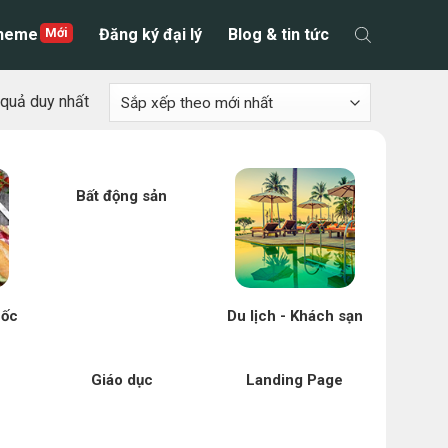
theme
Đăng ký đại lý
Blog & tin tức
t quả duy nhất
Bất động sản
uốc
Du lịch - Khách sạn
Giáo dục
Landing Page