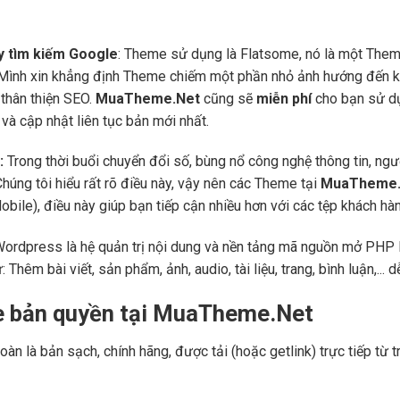
áy tìm kiếm Google
: Theme sử dụng là Flatsome, nó là một Them
 Mình xin khẳng định Theme chiếm một phần nhỏ ảnh hướng đến kế
thân thiện SEO.
MuaTheme.Net
cũng sẽ
miễn phí
cho bạn sử dụ
và cập nhật liên tục bản mới nhất.
:
Trong thời buổi chuyển đổi số, bùng nổ công nghệ thông tin, ng
Chúng tôi hiểu rất rõ điều này, vậy nên các Theme tại
MuaTheme.
 (Mobile), điều này giúp bạn tiếp cận nhiều hơn với các tệp khách h
Wordpress là hệ quản trị nội dung và nền tảng mã nguồn mở PHP l
ư: Thêm bài viết, sản phẩm, ảnh, audio, tài liệu, trang, bình luận,..
e bản quyền tại MuaTheme.Net
oàn là bản sạch, chính hãng, được tải (hoặc getlink) trực tiếp t