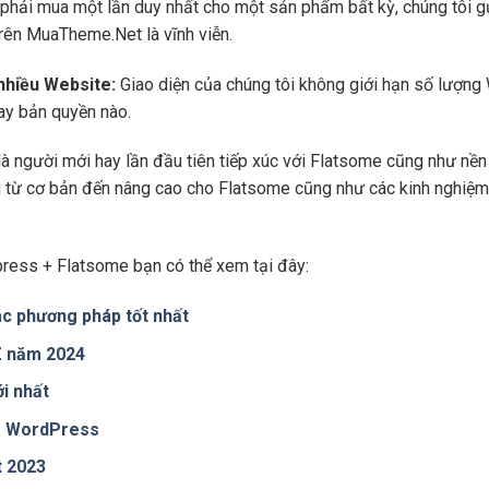
phải mua một lần duy nhất cho một sản phẩm bất kỳ, chúng tôi g
trên MuaTheme.Net là vĩnh viễn.
 nhiều Website:
Giao diện của chúng tôi không giới hạn số lượng 
hay bản quyền nào.
là người mới hay lần đầu tiên tiếp xúc với Flatsome cũng như n
ng từ cơ bản đến nâng cao cho Flatsome cũng như các kinh nghiệm
ress + Flatsome bạn có thể xem tại đây:
c phương pháp tốt nhất
 Z năm 2024
i nhất
te WordPress
t 2023