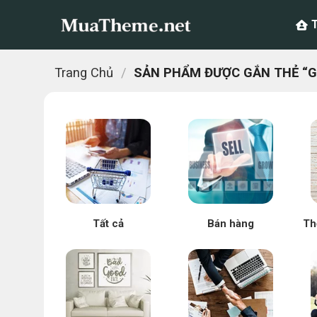
Chuyển
đến
nội
dung
Trang Chủ
/
SẢN PHẨM ĐƯỢC GẮN THẺ “GI
Tất cả
Bán hàng
Th