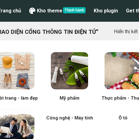
Trang chủ
Kho theme
Kho plugin
Get 
AO DIỆN CỔNG THÔNG TIN ĐIỆN TỬ”
Hiển thị kế
ời trang - làm đẹp
Mỹ phẩm
Thực phẩm - Th
Công nghệ - Máy tính
Ô tô