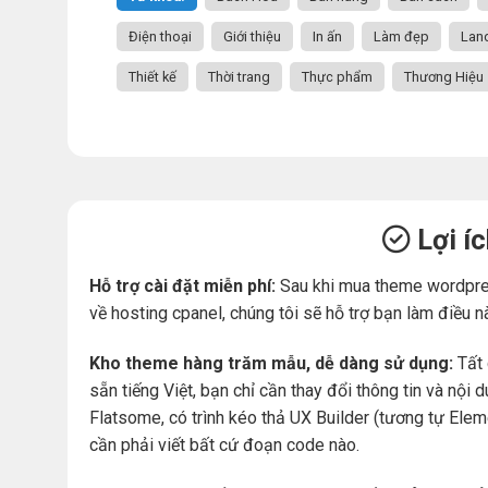
Điện thoại
Giới thiệu
In ấn
Làm đẹp
Lan
Thiết kế
Thời trang
Thực phẩm
Thương Hiệu
Lợi í
Hỗ trợ cài đặt miễn phí:
Sau khi mua theme wordpre
về hosting cpanel, chúng tôi sẽ hỗ trợ bạn làm điều n
Kho theme hàng trăm mẫu, dễ dàng sử dụng:
Tất 
sẵn tiếng Việt, bạn chỉ cần thay đổi thông tin và nộ
Flatsome, có trình kéo thả UX Builder (tương tự Ele
cần phải viết bất cứ đoạn code nào.