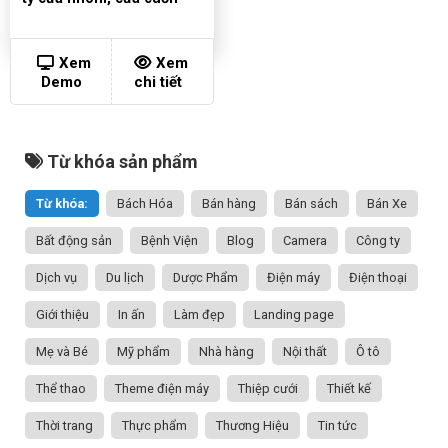
Xem
Xem
Demo
chi tiết
Từ khóa sản phẩm
Từ khóa:
Bách Hóa
Bán hàng
Bán sách
Bán Xe
Bất động sản
Bệnh Viện
Blog
Camera
Công ty
Dịch vụ
Du lịch
Dược Phẩm
Điện máy
Điện thoại
Giới thiệu
In ấn
Làm đẹp
Landing page
Mẹ và Bé
Mỹ phẩm
Nhà hàng
Nội thất
Ô tô
Thể thao
Theme điện máy
Thiệp cưới
Thiết kế
Thời trang
Thực phẩm
Thương Hiệu
Tin tức