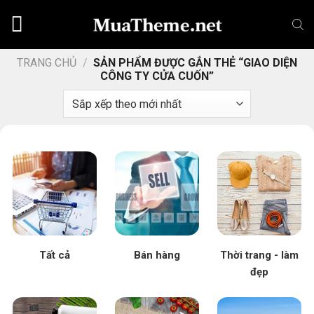
Chuyển
đến
nội
dung
TRANG CHỦ
/
SẢN PHẨM ĐƯỢC GẮN THẺ “GIAO DIỆN
CÔNG TY CỬA CUỐN”
Tất cả
Bán hàng
Thời trang - làm
đẹp