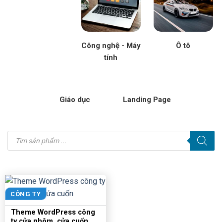
Công nghệ - Máy
Ô tô
tính
Giáo dục
Landing Page
Tìm
kiếm
sản
phẩm
CÔNG TY
Theme WordPress công
ty cửa nhôm, cửa cuốn