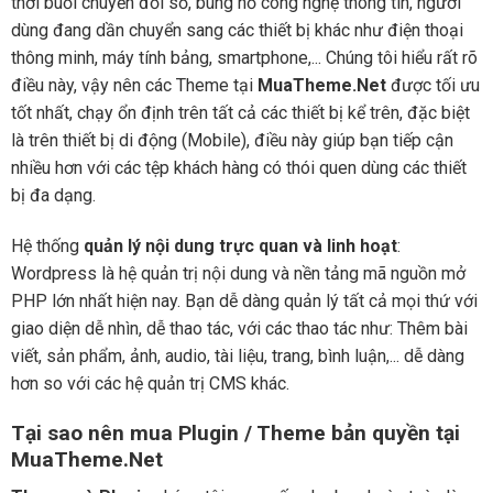
thời buổi chuyển đổi số, bùng nổ công nghệ thông tin, người
dùng đang dần chuyển sang các thiết bị khác như điện thoại
thông minh, máy tính bảng, smartphone,... Chúng tôi hiểu rất rõ
điều này, vậy nên các Theme tại
MuaTheme.Net
được tối ưu
tốt nhất, chạy ổn định trên tất cả các thiết bị kể trên, đặc biệt
là trên thiết bị di động (Mobile), điều này giúp bạn tiếp cận
nhiều hơn với các tệp khách hàng có thói quen dùng các thiết
bị đa dạng.
Hệ thống
quản lý nội dung trực quan và linh hoạt
:
Wordpress là hệ quản trị nội dung và nền tảng mã nguồn mở
PHP lớn nhất hiện nay. Bạn dễ dàng quản lý tất cả mọi thứ với
giao diện dễ nhìn, dễ thao tác, với các thao tác như: Thêm bài
viết, sản phẩm, ảnh, audio, tài liệu, trang, bình luận,... dễ dàng
hơn so với các hệ quản trị CMS khác.
Tại sao nên mua Plugin / Theme bản quyền tại
MuaTheme.Net