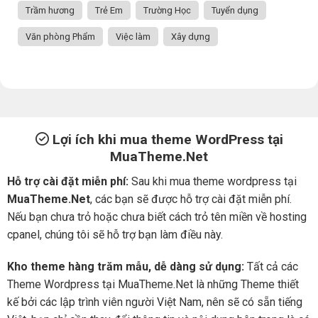
Trầm hương
Trẻ Em
Trường Học
Tuyển dụng
Văn phòng Phẩm
Việc làm
Xây dựng
Lợi ích khi mua theme WordPress tại
MuaTheme.Net
Hỗ trợ cài đặt miễn phí:
Sau khi mua theme wordpress tại
MuaTheme.Net
, các bạn sẽ được hỗ trợ cài đặt miễn phí.
Nếu bạn chưa trỏ hoặc chưa biết cách trỏ tên miền về hosting
cpanel, chúng tôi sẽ hỗ trợ bạn làm điều này.
Kho theme hàng trăm mẫu, dễ dàng sử dụng:
Tất cả các
Theme Wordpress tại MuaTheme.Net là những Theme thiết
kế bởi các lập trình viên người Việt Nam, nên sẽ có sẵn tiếng