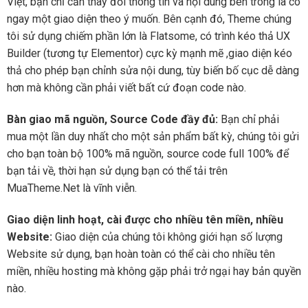
Việt, bạn chỉ cần thay đổi thông tin và nội dung bên trong là có
ngay một giao diện theo ý muốn. Bên cạnh đó, Theme chúng
tôi sử dụng chiếm phần lớn là Flatsome, có trình kéo thả UX
Builder (tương tự Elementor) cực kỳ mạnh mẽ ,giao diện kéo
thả cho phép bạn chỉnh sửa nội dung, tùy biến bố cục dễ dàng
hơn mà không cần phải viết bất cứ đoạn code nào.
Bàn giao mã nguồn, Source Code đầy đủ:
Bạn chỉ phải
mua một lần duy nhất cho một sản phẩm bất kỳ, chúng tôi gửi
cho bạn toàn bộ 100% mã nguồn, source code full 100% để
bạn tải về, thời hạn sử dụng bạn có thể tải trên
MuaTheme.Net là vĩnh viễn.
Giao diện linh hoạt, cài được cho nhiều tên miền, nhiều
Website:
Giao diện của chúng tôi không giới hạn số lượng
Website sử dụng, bạn hoàn toàn có thể cài cho nhiều tên
miền, nhiều hosting mà không gặp phải trở ngại hay bản quyền
nào.