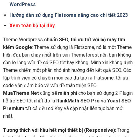
WordPress
Hướng dẫn sử dụng Flatsome nâng cao chi tiết 2023
Xem toàn bộ tại đây.
Theme Wordpress
chuẩn SEO, tối ưu tốt với bộ máy tìm
kiếm Google
: Theme sử dụng là Flatsome, nó là một Theme
hiện đại, bán chạy nhất trên sàn Themeforest nên bạn không
cần lo lắng vấn đề có SEO tốt hay không. Mình xin khẳng định
Theme chiếm một phần nhỏ ảnh hướng đến kết quả SEO. Các
lập trình viên có chuyên môn cao đã tạo ra Flatsome, tối ưu
code vẫn đảm bảo về vấn đề thân thiện SEO.
MuaTheme.Net
cũng sẽ
miễn phí
cho bạn sử dụng 2 Plugin
hỗ trợ SEO tốt nhất đó là
RankMath SEO Pro
và
Yoast SEO
Premium
tất cả đều có Key và cập nhật liên tục bản mới
nhất.
Tương thích với hầu hết mọi thiết bị (Responsive):
Trong