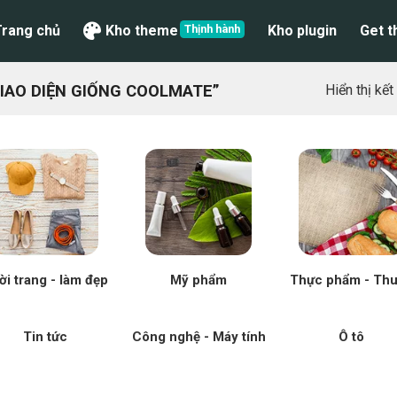
Trang chủ
Kho theme
Kho plugin
Get 
IAO DIỆN GIỐNG COOLMATE”
Hiển thị kế
ời trang - làm đẹp
Mỹ phẩm
Thực phẩm - Th
Tin tức
Công nghệ - Máy tính
Ô tô