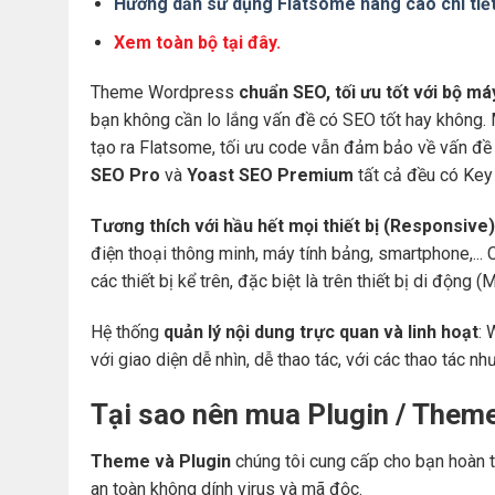
Hướng dẫn sử dụng Flatsome nâng cao chi tiế
Xem toàn bộ tại đây.
Theme Wordpress
chuẩn SEO, tối ưu tốt với bộ m
bạn không cần lo lắng vấn đề có SEO tốt hay không.
tạo ra Flatsome, tối ưu code vẫn đảm bảo về vấn đề 
SEO Pro
và
Yoast SEO Premium
tất cả đều có Key 
Tương thích với hầu hết mọi thiết bị (Responsive)
điện thoại thông minh, máy tính bảng, smartphone,... 
các thiết bị kể trên, đặc biệt là trên thiết bị di động
Hệ thống
quản lý nội dung trực quan và linh hoạt
: 
với giao diện dễ nhìn, dễ thao tác, với các thao tác nh
Tại sao nên mua Plugin / Them
Theme và Plugin
chúng tôi cung cấp cho bạn hoàn t
an toàn không dính virus và mã độc.