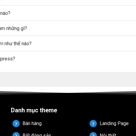
 nào?
gồm những gì?
ẩm như thế nào?
dpress?
Danh mục theme
Bán hàng
Landing Page
Bất động sản
Nội thất