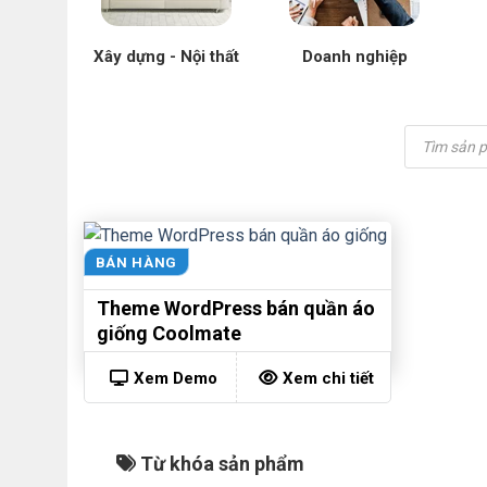
Xây dựng - Nội thất
Doanh nghiệp
Tìm
kiếm
sản
phẩm
BÁN HÀNG
Theme WordPress bán quần áo
giống Coolmate
Xem Demo
Xem chi tiết
Từ khóa sản phẩm