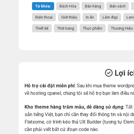
Từ khóa:
Bách Hóa
Bán hàng
Bán sách
Điện thoại
Giới thiệu
In ấn
Làm đẹp
Lan
Thiết kế
Thời trang
Thực phẩm
Thương Hiệu
Lợi í
Hỗ trợ cài đặt miễn phí:
Sau khi mua theme wordpre
về hosting cpanel, chúng tôi sẽ hỗ trợ bạn làm điều n
Kho theme hàng trăm mẫu, dễ dàng sử dụng:
Tất 
sẵn tiếng Việt, bạn chỉ cần thay đổi thông tin và nộ
Flatsome, có trình kéo thả UX Builder (tương tự Ele
cần phải viết bất cứ đoạn code nào.