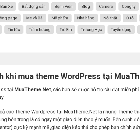
Bán Xe
Bất động sản
Bệnh Viện
Blog
Camera
Công ty
ding page
Mẹ và Bé
Mỹ phẩm
Nhà hàng
Nội thất
Ô tô
Tin tức
Trầm hương
Trẻ Em
Trường Học
Tuyển dụng
ch khi mua theme WordPress tại MuaT
ss tại
MuaTheme.Net
, các bạn sẽ được hỗ trợ cài đặt miễn phí
ày.
cả các Theme Wordpress tại MuaTheme.Net là những Theme thiết k
i dung bên trong là có ngay một giao diện theo ý muốn. Bên cạnh 
mentor) cực kỳ mạnh mẽ ,giao diện kéo thả cho phép bạn chỉnh sử