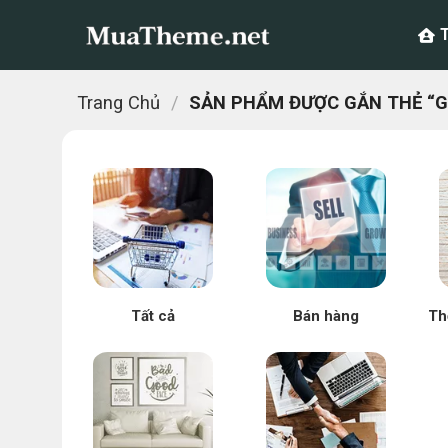
Chuyển
đến
nội
dung
Trang Chủ
/
SẢN PHẨM ĐƯỢC GẮN THẺ “G
Tất cả
Bán hàng
Th