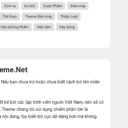
Dịch vụ
Du lịch
Dược Phẩm
Điện máy
Thể thao
Theme điện máy
Thiệp cưới
Văn phòng Phẩm
Việc làm
Xây dựng
heme.Net
. Nếu bạn chưa trỏ hoặc chưa biết cách trỏ tên miền
ế bởi các lập trình viên người Việt Nam, nên sẽ có
đó, Theme chúng tôi sử dụng chiếm phần lớn là
a nội dung, tùy biến bố cục dễ dàng hơn mà không