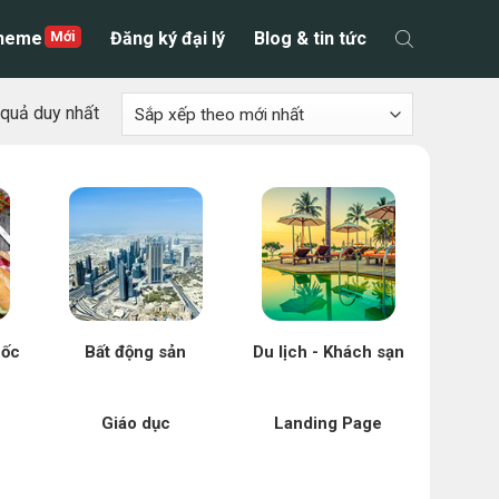
theme
Đăng ký đại lý
Blog & tin tức
t quả duy nhất
uốc
Bất động sản
Du lịch - Khách sạn
Giáo dục
Landing Page