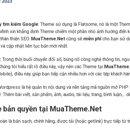
t 2023
áy tìm kiếm Google
: Theme sử dụng là Flatsome, nó là một Them
 Mình xin khẳng định Theme chiếm một phần nhỏ ảnh hướng đến kế
thân thiện SEO.
MuaTheme.Net
cũng sẽ
miễn phí
cho bạn sử dụ
và cập nhật liên tục bản mới nhất.
:
Trong thời buổi chuyển đổi số, bùng nổ công nghệ thông tin, ng
Chúng tôi hiểu rất rõ điều này, vậy nên các Theme tại
MuaTheme.
 (Mobile), điều này giúp bạn tiếp cận nhiều hơn với các tệp khách h
Wordpress là hệ quản trị nội dung và nền tảng mã nguồn mở PHP l
ư: Thêm bài viết, sản phẩm, ảnh, audio, tài liệu, trang, bình luận,..
e bản quyền tại MuaTheme.Net
oàn là bản sạch, chính hãng, được tải (hoặc getlink) trực tiếp t