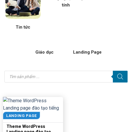
tính
Tin tức
Giáo dục
Landing Page
Tìm
kiếm
sản
phẩm
LANDING PAGE
Theme WordPress
Landing page đào tạo