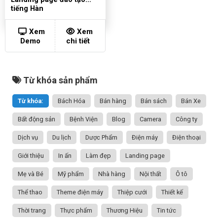
tiếng Hàn
Xem
Xem
Demo
chi tiết
Từ khóa sản phẩm
Từ khóa:
Bách Hóa
Bán hàng
Bán sách
Bán Xe
Bất động sản
Bệnh Viện
Blog
Camera
Công ty
Dịch vụ
Du lịch
Dược Phẩm
Điện máy
Điện thoại
Giới thiệu
In ấn
Làm đẹp
Landing page
Mẹ và Bé
Mỹ phẩm
Nhà hàng
Nội thất
Ô tô
Thể thao
Theme điện máy
Thiệp cưới
Thiết kế
Thời trang
Thực phẩm
Thương Hiệu
Tin tức