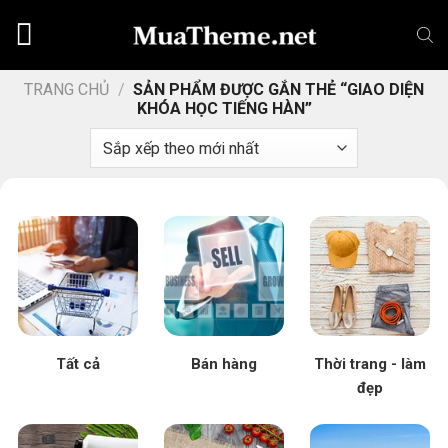
Chuyển
đến
nội
dung
TRANG CHỦ
/
SẢN PHẨM ĐƯỢC GẮN THẺ “GIAO DIỆN
KHÓA HỌC TIẾNG HÀN”
Tất cả
Bán hàng
Thời trang - làm
đẹp