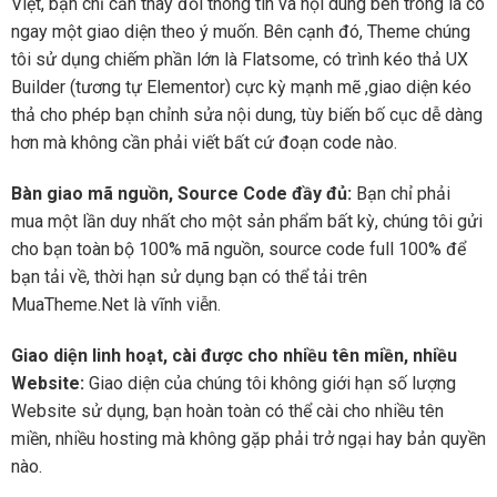
Việt, bạn chỉ cần thay đổi thông tin và nội dung bên trong là có
ngay một giao diện theo ý muốn. Bên cạnh đó, Theme chúng
tôi sử dụng chiếm phần lớn là Flatsome, có trình kéo thả UX
Builder (tương tự Elementor) cực kỳ mạnh mẽ ,giao diện kéo
thả cho phép bạn chỉnh sửa nội dung, tùy biến bố cục dễ dàng
hơn mà không cần phải viết bất cứ đoạn code nào.
Bàn giao mã nguồn, Source Code đầy đủ:
Bạn chỉ phải
mua một lần duy nhất cho một sản phẩm bất kỳ, chúng tôi gửi
cho bạn toàn bộ 100% mã nguồn, source code full 100% để
bạn tải về, thời hạn sử dụng bạn có thể tải trên
MuaTheme.Net là vĩnh viễn.
Giao diện linh hoạt, cài được cho nhiều tên miền, nhiều
Website:
Giao diện của chúng tôi không giới hạn số lượng
Website sử dụng, bạn hoàn toàn có thể cài cho nhiều tên
miền, nhiều hosting mà không gặp phải trở ngại hay bản quyền
nào.