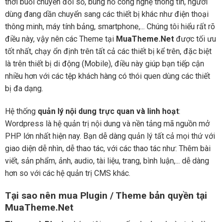
thời buổi chuyển đổi số, bùng nổ công nghệ thông tin, người
dùng đang dần chuyển sang các thiết bị khác như điện thoại
thông minh, máy tính bảng, smartphone,... Chúng tôi hiểu rất rõ
điều này, vậy nên các Theme tại
MuaTheme.Net
được tối ưu
tốt nhất, chạy ổn định trên tất cả các thiết bị kể trên, đặc biệt
là trên thiết bị di động (Mobile), điều này giúp bạn tiếp cận
nhiều hơn với các tệp khách hàng có thói quen dùng các thiết
bị đa dạng.
Hệ thống
quản lý nội dung trực quan và linh hoạt
:
Wordpress là hệ quản trị nội dung và nền tảng mã nguồn mở
PHP lớn nhất hiện nay. Bạn dễ dàng quản lý tất cả mọi thứ với
giao diện dễ nhìn, dễ thao tác, với các thao tác như: Thêm bài
viết, sản phẩm, ảnh, audio, tài liệu, trang, bình luận,... dễ dàng
hơn so với các hệ quản trị CMS khác.
Tại sao nên mua Plugin / Theme bản quyền tại
MuaTheme.Net