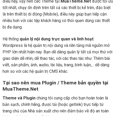
điều này, vậy nên các Theme tại
MuaTheme.Net
được tối ưu
tốt nhất, chạy ổn định trên tất cả các thiết bị kể trên, đặc biệt
là trên thiết bị di động (Mobile), điều này giúp bạn tiếp cận
nhiều hơn với các tệp khách hàng có thói quen dùng các thiết
bị đa dạng.
Hệ thống
quản lý nội dung trực quan và linh hoạt
:
Wordpress là hệ quản trị nội dung và nền tảng mã nguồn mở
PHP lớn nhất hiện nay. Bạn dễ dàng quản lý tất cả mọi thứ với
giao diện dễ nhìn, dễ thao tác, với các thao tác như: Thêm bài
viết, sản phẩm, ảnh, audio, tài liệu, trang, bình luận,... dễ dàng
hơn so với các hệ quản trị CMS khác.
Tại sao nên mua Plugin / Theme bản quyền tại
MuaTheme.Net
Theme và Plugin
chúng tôi cung cấp cho bạn hoàn toàn là
bản sạch, chính hãng, được tải (hoặc getlink) trực tiếp từ
trang chủ của Nhà sản xuất cho nên đảm bảo về độ an toàn