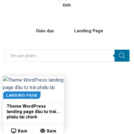
tính
Giáo dục
Landing Page
Tìm
kiếm
sản
phẩm
LANDING PAGE
Theme WordPress
landing page đầu tư trái
phiếu tài chính
Xem
Xem