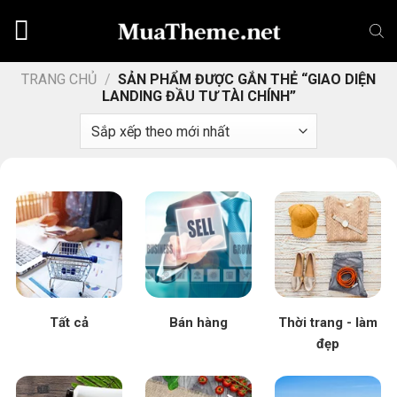
Chuyển
đến
nội
dung
TRANG CHỦ
/
SẢN PHẨM ĐƯỢC GẮN THẺ “GIAO DIỆN
LANDING ĐẦU TƯ TÀI CHÍNH”
Tất cả
Bán hàng
Thời trang - làm
đẹp