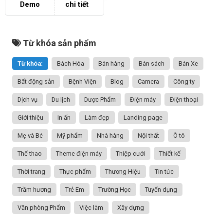
Demo
chi tiết
Từ khóa sản phẩm
Từ khóa:
Bách Hóa
Bán hàng
Bán sách
Bán Xe
Bất động sản
Bệnh Viện
Blog
Camera
Công ty
Dịch vụ
Du lịch
Dược Phẩm
Điện máy
Điện thoại
Giới thiệu
In ấn
Làm đẹp
Landing page
Mẹ và Bé
Mỹ phẩm
Nhà hàng
Nội thất
Ô tô
Thể thao
Theme điện máy
Thiệp cưới
Thiết kế
Thời trang
Thực phẩm
Thương Hiệu
Tin tức
Trầm hương
Trẻ Em
Trường Học
Tuyển dụng
Văn phòng Phẩm
Việc làm
Xây dựng