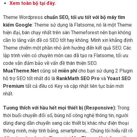
Xem toàn bộ tại đây.
Theme Wordpress
chuẩn SEO, tối ưu tốt với bộ máy tìm
kiếm Google
: Theme sử dụng là Flatsome, nó là một Theme
hiện đại, bán chạy nhất trên sàn Themeforest nên bạn không
cần lo lắng vấn đề có SEO tốt hay không. Mình xin khẳng định
Theme chiếm một phần nhỏ ảnh hướng đến kết quả SEO. Các
lập trình viên có chuyên môn cao đã tạo ra Flatsome, tối ưu
code vẫn đảm bảo về vấn đề thân thiện SEO.
MuaTheme.Net
cũng sẽ
miễn phí
cho bạn sử dụng 2 Plugin
hỗ trợ SEO tốt nhất đó là
RankMath SEO Pro
và
Yoast SEO
Premium
tất cả đều có Key và cập nhật liên tục bản mới
nhất.
Tương thích với hầu hết mọi thiết bị (Responsive):
Trong
thời buổi chuyển đổi số, bùng nổ công nghệ thông tin, người
dùng đang dần chuyển sang các thiết bị khác như điện thoại
thông minh, máy tính bảng, smartphone,... Chúng tôi hiểu rất rõ