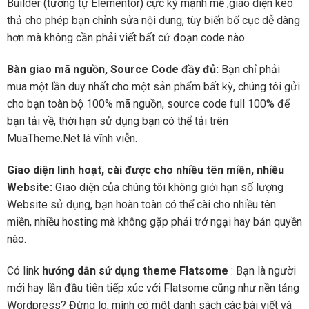
Builder (tương tự Elementor) cực kỳ mạnh mẽ ,giao diện kéo
thả cho phép bạn chỉnh sửa nội dung, tùy biến bố cục dễ dàng
hơn mà không cần phải viết bất cứ đoạn code nào.
Bàn giao mã nguồn, Source Code đầy đủ:
Bạn chỉ phải
mua một lần duy nhất cho một sản phẩm bất kỳ, chúng tôi gửi
cho bạn toàn bộ 100% mã nguồn, source code full 100% để
bạn tải về, thời hạn sử dụng bạn có thể tải trên
MuaTheme.Net là vĩnh viễn.
Giao diện linh hoạt, cài được cho nhiều tên miền, nhiều
Website:
Giao diện của chúng tôi không giới hạn số lượng
Website sử dụng, bạn hoàn toàn có thể cài cho nhiều tên
miền, nhiều hosting mà không gặp phải trở ngại hay bản quyền
nào.
Có link
hướng dẫn sử dụng theme Flatsome
: Bạn là người
mới hay lần đầu tiên tiếp xúc với Flatsome cũng như nền tảng
Wordpress? Đừng lo, mình có một danh sách các bài viết và