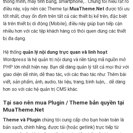
thông minh, máy tính bảng, smartphone,... Chúng tôi hiểu rất rõ
điều này, vậy nên các Theme tại
MuaTheme.Net
được tối ưu
tốt nhất, chạy ổn định trên tất cả các thiết bị kể trên, đặc biệt
là trên thiết bị di động (Mobile), điều này giúp bạn tiếp cận
nhiều hơn với các tệp khách hàng có thói quen dùng các thiết
bị đa dạng.
Hệ thống
quản lý nội dung trực quan và linh hoạt
:
Wordpress là hệ quản trị nội dung và nền tảng mã nguồn mở
PHP lớn nhất hiện nay. Bạn dễ dàng quản lý tất cả mọi thứ với
giao diện dễ nhìn, dễ thao tác, với các thao tác như: Thêm bài
viết, sản phẩm, ảnh, audio, tài liệu, trang, bình luận,... dễ dàng
hơn so với các hệ quản trị CMS khác.
Tại sao nên mua Plugin / Theme bản quyền tại
MuaTheme.Net
Theme và Plugin
chúng tôi cung cấp cho bạn hoàn toàn là
bản sạch, chính hãng, được tải (hoặc getlink) trực tiếp từ