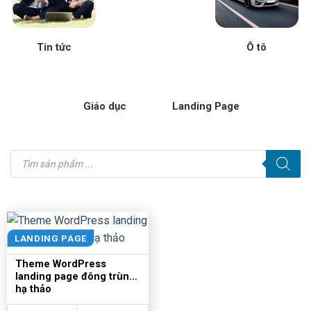
Tin tức
Ô tô
Giáo dục
Landing Page
Tìm
kiếm
sản
phẩm
LANDING PAGE
Theme WordPress
landing page đông trùng
hạ thảo