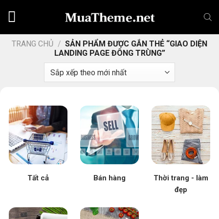
Chuyển
đến
nội
dung
TRANG CHỦ
/
SẢN PHẨM ĐƯỢC GẮN THẺ “GIAO DIỆN
LANDING PAGE ĐÔNG TRÙNG”
Tất cả
Bán hàng
Thời trang - làm
đẹp