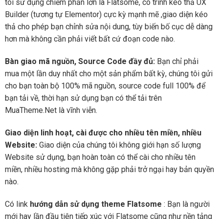
tôi sử dụng chiếm phần lớn là Flatsome, có trình kéo thả UX
Builder (tương tự Elementor) cực kỳ mạnh mẽ ,giao diện kéo
thả cho phép bạn chỉnh sửa nội dung, tùy biến bố cục dễ dàng
hơn mà không cần phải viết bất cứ đoạn code nào.
Bàn giao mã nguồn, Source Code đầy đủ:
Bạn chỉ phải
mua một lần duy nhất cho một sản phẩm bất kỳ, chúng tôi gửi
cho bạn toàn bộ 100% mã nguồn, source code full 100% để
bạn tải về, thời hạn sử dụng bạn có thể tải trên
MuaTheme.Net là vĩnh viễn.
Giao diện linh hoạt, cài được cho nhiều tên miền, nhiều
Website:
Giao diện của chúng tôi không giới hạn số lượng
Website sử dụng, bạn hoàn toàn có thể cài cho nhiều tên
miền, nhiều hosting mà không gặp phải trở ngại hay bản quyền
nào.
Có link
hướng dẫn sử dụng theme Flatsome
: Bạn là người
mới hay lần đầu tiên tiếp xúc với Flatsome cũng như nền tảng