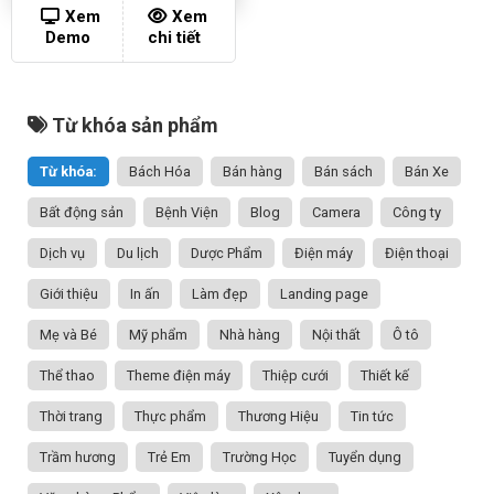
Xem
Xem
Demo
chi tiết
Từ khóa sản phẩm
Từ khóa:
Bách Hóa
Bán hàng
Bán sách
Bán Xe
Bất động sản
Bệnh Viện
Blog
Camera
Công ty
Dịch vụ
Du lịch
Dược Phẩm
Điện máy
Điện thoại
Giới thiệu
In ấn
Làm đẹp
Landing page
Mẹ và Bé
Mỹ phẩm
Nhà hàng
Nội thất
Ô tô
Thể thao
Theme điện máy
Thiệp cưới
Thiết kế
Thời trang
Thực phẩm
Thương Hiệu
Tin tức
Trầm hương
Trẻ Em
Trường Học
Tuyển dụng