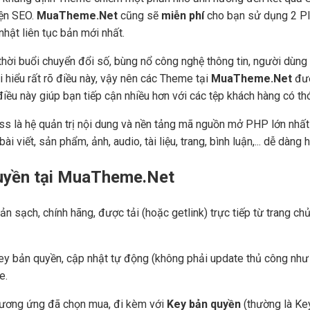
iện SEO.
MuaTheme.Net
cũng sẽ
miễn phí
cho bạn sử dụng 2 Plu
hật liên tục bản mới nhất.
hời buổi chuyển đổi số, bùng nổ công nghệ thông tin, người dùng
i hiểu rất rõ điều này, vậy nên các Theme tại
MuaTheme.Net
đượ
), điều này giúp bạn tiếp cận nhiều hơn với các tệp khách hàng có t
ss là hệ quản trị nội dung và nền tảng mã nguồn mở PHP lớn nhất 
ài viết, sản phẩm, ảnh, audio, tài liệu, trang, bình luận,... dễ dàn
quyền tại MuaTheme.Net
ản sạch, chính hãng, được tải (hoặc getlink) trực tiếp từ trang 
ey bản quyền, cập nhật tự động (không phải update thủ công như c
e.
tương ứng đã chọn mua, đi kèm với
Key bản quyền
(thường là Key