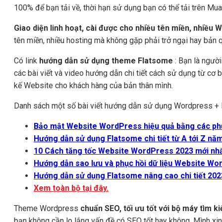
100% để bạn tải về, thời hạn sử dụng bạn có thể tải trên Mua
Giao diện linh hoạt, cài được cho nhiều tên miền, nhiều 
tên miền, nhiều hosting mà không gặp phải trở ngại hay bản 
Có link
hướng dẫn sử dụng theme Flatsome
: Bạn là ngườ
các bài viết và video hướng dẫn chi tiết cách sử dụng từ cơ
kế Website cho khách hàng của bản thân mình.
Danh sách một số bài viết hướng dẫn sử dụng Wordpress + 
Bảo mật Website WordPress hiệu quả bằng các ph
Hướng dẫn sử dụng Flatsome chi tiết từ A tới Z nă
10 Cách tăng tốc Website WordPress 2023 mới nh
Hướng dẫn sao lưu và phục hồi dữ liệu Website W
Hướng dẫn sử dụng Flatsome nâng cao chi tiết 202
Xem toàn bộ tại đây.
Theme Wordpress
chuẩn SEO, tối ưu tốt với bộ máy tìm 
bạn không cần lo lắng vấn đề có SEO tốt hay không. Mình x