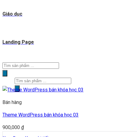
Giáo dục
Landing Page
Tìm
kiếm
Tìm
sản
kiếm
phẩm
sản
Bán hàng
phẩm
Theme WordPress bán khóa học 03
900,000
₫