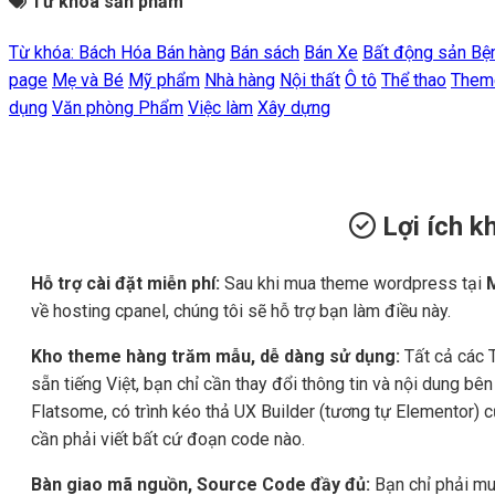
Từ khóa sản phẩm
Từ khóa:
Bách Hóa
Bán hàng
Bán sách
Bán Xe
Bất động sản
Bệ
page
Mẹ và Bé
Mỹ phẩm
Nhà hàng
Nội thất
Ô tô
Thể thao
Them
dụng
Văn phòng Phẩm
Việc làm
Xây dựng
Lợi ích 
Hỗ trợ cài đặt miễn phí:
Sau khi mua theme wordpress tại
về hosting cpanel, chúng tôi sẽ hỗ trợ bạn làm điều này.
Kho theme hàng trăm mẫu, dễ dàng sử dụng:
Tất cả các 
sẵn tiếng Việt, bạn chỉ cần thay đổi thông tin và nội dung b
Flatsome, có trình kéo thả UX Builder (tương tự Elementor) 
cần phải viết bất cứ đoạn code nào.
Bàn giao mã nguồn, Source Code đầy đủ:
Bạn chỉ phải mu