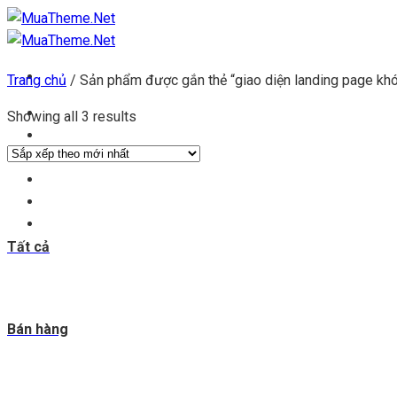
Chuyển
đến
nội
Trang chủ
/
Sản phẩm được gắn thẻ “giao diện landing page kh
dung
Trang chủ
Showing all 3 results
Kho theme
Kho plugin
Get theme
Đăng ký đại lý
Blog & tin tức
Tất cả
Bán hàng