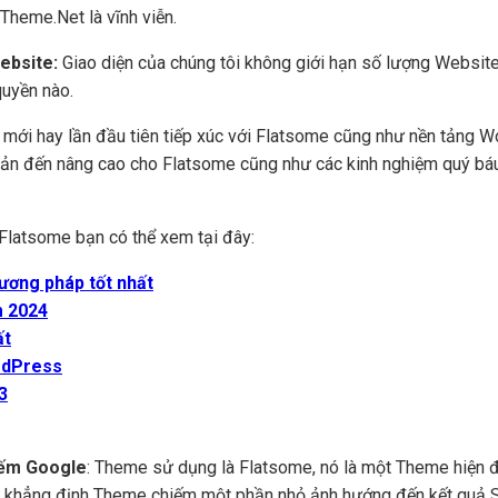
Theme.Net là vĩnh viễn.
Website:
Giao diện của chúng tôi không giới hạn số lượng Website
quyền nào.
i mới hay lần đầu tiên tiếp xúc với Flatsome cũng như nền tảng 
 bản đến nâng cao cho Flatsome cũng như các kinh nghiệm quý báu
Flatsome bạn có thể xem tại đây:
ương pháp tốt nhất
m 2024
ất
ordPress
3
kiếm Google
: Theme sử dụng là Flatsome, nó là một Theme hiện đ
in khẳng định Theme chiếm một phần nhỏ ảnh hướng đến kết quả S