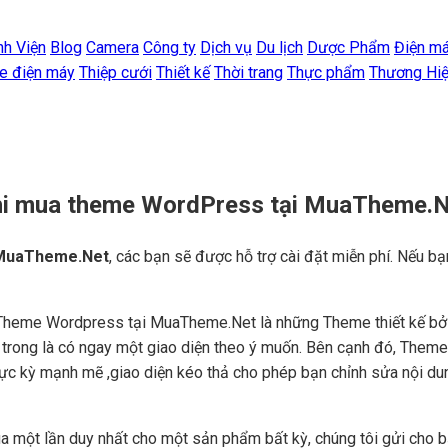
nh Viện
Blog
Camera
Công ty
Dịch vụ
Du lịch
Dược Phẩm
Điện m
e điện máy
Thiệp cưới
Thiết kế
Thời trang
Thực phẩm
Thương Hi
khi mua theme WordPress tại MuaTheme.
MuaTheme.Net
, các bạn sẽ được hỗ trợ cài đặt miễn phí. Nếu bạ
Theme Wordpress tại MuaTheme.Net là những Theme thiết kế bởi c
ên trong là có ngay một giao diện theo ý muốn. Bên cạnh đó, Them
cực kỳ mạnh mẽ ,giao diện kéo thả cho phép bạn chỉnh sửa nội du
a một lần duy nhất cho một sản phẩm bất kỳ, chúng tôi gửi cho 