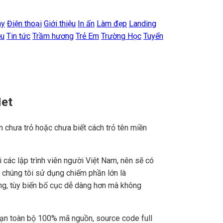
áy
Điện thoại
Giới thiệu
In ấn
Làm đẹp
Landing
ệu
Tin tức
Trầm hương
Trẻ Em
Trường Học
Tuyển
Net
n chưa trỏ hoặc chưa biết cách trỏ tên miền
ác lập trình viên người Việt Nam, nên sẽ có
e chúng tôi sử dụng chiếm phần lớn là
ng, tùy biến bố cục dễ dàng hơn mà không
bạn toàn bộ 100% mã nguồn, source code full