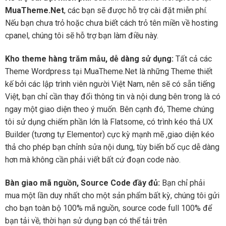
MuaTheme.Net
, các bạn sẽ được hỗ trợ cài đặt miễn phí.
Nếu bạn chưa trỏ hoặc chưa biết cách trỏ tên miền về hosting
cpanel, chúng tôi sẽ hỗ trợ bạn làm điều này.
Kho theme hàng trăm mẫu, dễ dàng sử dụng:
Tất cả các
Theme Wordpress tại MuaTheme.Net là những Theme thiết
kế bởi các lập trình viên người Việt Nam, nên sẽ có sẵn tiếng
Việt, bạn chỉ cần thay đổi thông tin và nội dung bên trong là có
ngay một giao diện theo ý muốn. Bên cạnh đó, Theme chúng
tôi sử dụng chiếm phần lớn là Flatsome, có trình kéo thả UX
Builder (tương tự Elementor) cực kỳ mạnh mẽ ,giao diện kéo
thả cho phép bạn chỉnh sửa nội dung, tùy biến bố cục dễ dàng
hơn mà không cần phải viết bất cứ đoạn code nào.
Bàn giao mã nguồn, Source Code đầy đủ:
Bạn chỉ phải
mua một lần duy nhất cho một sản phẩm bất kỳ, chúng tôi gửi
cho bạn toàn bộ 100% mã nguồn, source code full 100% để
bạn tải về, thời hạn sử dụng bạn có thể tải trên