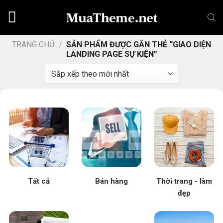
Chuyển
đến
nội
dung
TRANG CHỦ
/
SẢN PHẨM ĐƯỢC GẮN THẺ “GIAO DIỆN
LANDING PAGE SỰ KIỆN”
Tất cả
Bán hàng
Thời trang - làm
đẹp