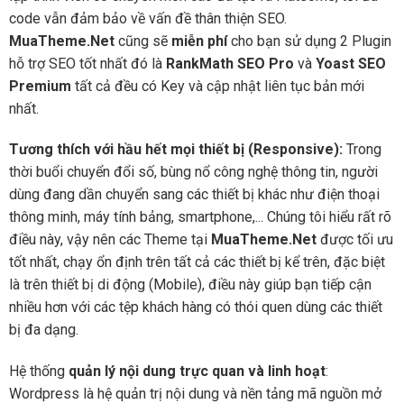
code vẫn đảm bảo về vấn đề thân thiện SEO.
MuaTheme.Net
cũng sẽ
miễn phí
cho bạn sử dụng 2 Plugin
hỗ trợ SEO tốt nhất đó là
RankMath SEO Pro
và
Yoast SEO
Premium
tất cả đều có Key và cập nhật liên tục bản mới
nhất.
Tương thích với hầu hết mọi thiết bị (Responsive):
Trong
thời buổi chuyển đổi số, bùng nổ công nghệ thông tin, người
dùng đang dần chuyển sang các thiết bị khác như điện thoại
thông minh, máy tính bảng, smartphone,... Chúng tôi hiểu rất rõ
điều này, vậy nên các Theme tại
MuaTheme.Net
được tối ưu
tốt nhất, chạy ổn định trên tất cả các thiết bị kể trên, đặc biệt
là trên thiết bị di động (Mobile), điều này giúp bạn tiếp cận
nhiều hơn với các tệp khách hàng có thói quen dùng các thiết
bị đa dạng.
Hệ thống
quản lý nội dung trực quan và linh hoạt
:
Wordpress là hệ quản trị nội dung và nền tảng mã nguồn mở