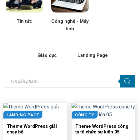
Tin tức
Công nghệ - Máy
tính
Giáo dục
Landing Page
Tìm
kiếm
sản
phẩm
LANDING PAGE
CÔNG TY
Theme WordPress giải
Theme WordPress công
chạy bộ
ty tổ chức sự kiện 05