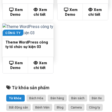
Xem
Xem
Xem
Xem
Demo
chi tiết
Demo
chi tiết
CÔNG TY
Theme WordPress công
ty tổ chức sự kiện 03
Xem
Xem
Demo
chi tiết
Từ khóa sản phẩm
Từ khóa:
Bách Hóa
Bán hàng
Bán sách
Bán Xe
Bất động sản
Bệnh Viện
Blog
Camera
Công ty