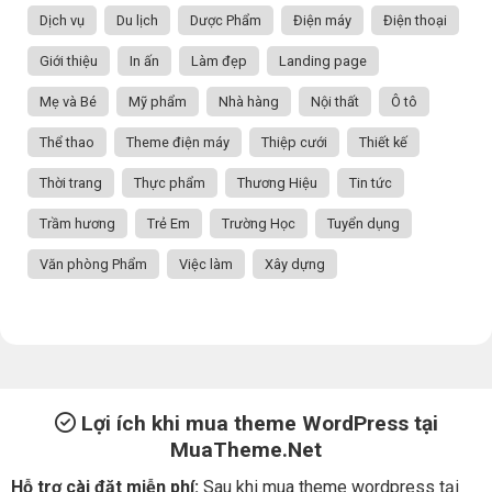
Dịch vụ
Du lịch
Dược Phẩm
Điện máy
Điện thoại
Giới thiệu
In ấn
Làm đẹp
Landing page
Mẹ và Bé
Mỹ phẩm
Nhà hàng
Nội thất
Ô tô
Thể thao
Theme điện máy
Thiệp cưới
Thiết kế
Thời trang
Thực phẩm
Thương Hiệu
Tin tức
Trầm hương
Trẻ Em
Trường Học
Tuyển dụng
Văn phòng Phẩm
Việc làm
Xây dựng
Lợi ích khi mua theme WordPress tại
MuaTheme.Net
Hỗ trợ cài đặt miễn phí:
Sau khi mua theme wordpress tại