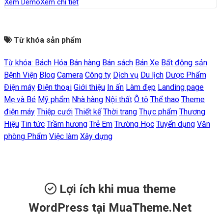
Xem Demo
Xem chi tiết
Từ khóa sản phẩm
Từ khóa:
Bách Hóa
Bán hàng
Bán sách
Bán Xe
Bất động sản
Bệnh Viện
Blog
Camera
Công ty
Dịch vụ
Du lịch
Dược Phẩm
Điện máy
Điện thoại
Giới thiệu
In ấn
Làm đẹp
Landing page
Mẹ và Bé
Mỹ phẩm
Nhà hàng
Nội thất
Ô tô
Thể thao
Theme
điện máy
Thiệp cưới
Thiết kế
Thời trang
Thực phẩm
Thương
Hiệu
Tin tức
Trầm hương
Trẻ Em
Trường Học
Tuyển dụng
Văn
phòng Phẩm
Việc làm
Xây dựng
Lợi ích khi mua theme
WordPress tại MuaTheme.Net