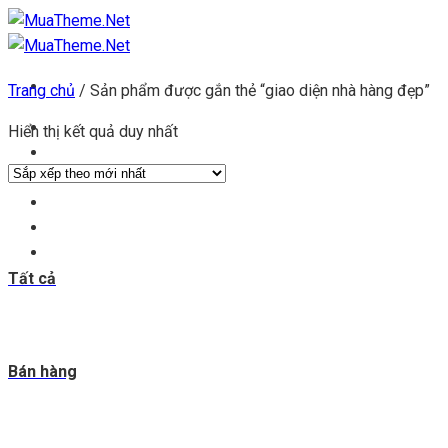
Chuyển
đến
nội
Trang chủ
/
Sản phẩm được gắn thẻ “giao diện nhà hàng đẹp”
dung
Trang chủ
Hiển thị kết quả duy nhất
Kho theme
Kho plugin
Get theme
Đăng ký đại lý
Blog & tin tức
Tất cả
Bán hàng