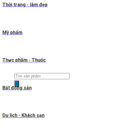
Thời trang - làm đẹp
Mỹ phẩm
Thực phẩm - Thuốc
Tìm
kiếm
Bất động sản
sản
phẩm
Du lịch - Khách sạn