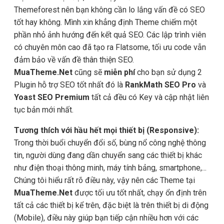
Themeforest nên bạn không cần lo lắng vấn đề có SEO
tốt hay không. Mình xin khẳng định Theme chiếm một
phần nhỏ ảnh hướng đến kết quả SEO. Các lập trình viên
có chuyên môn cao đã tạo ra Flatsome, tối ưu code vẫn
đảm bảo về vấn đề thân thiện SEO.
MuaTheme.Net
cũng sẽ
miễn phí
cho bạn sử dụng 2
Plugin hỗ trợ SEO tốt nhất đó là
RankMath SEO Pro
và
Yoast SEO Premium
tất cả đều có Key và cập nhật liên
tục bản mới nhất.
Tương thích với hầu hết mọi thiết bị (Responsive):
Trong thời buổi chuyển đổi số, bùng nổ công nghệ thông
tin, người dùng đang dần chuyển sang các thiết bị khác
như điện thoại thông minh, máy tính bảng, smartphone,...
Chúng tôi hiểu rất rõ điều này, vậy nên các Theme tại
MuaTheme.Net
được tối ưu tốt nhất, chạy ổn định trên
tất cả các thiết bị kể trên, đặc biệt là trên thiết bị di động
(Mobile), điều này giúp bạn tiếp cận nhiều hơn với các