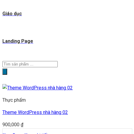
Giáo dục
Landing Page
Tìm
kiếm
sản
phẩm
Thực phẩm
Theme WordPress nhà hàng 02
900,000
₫