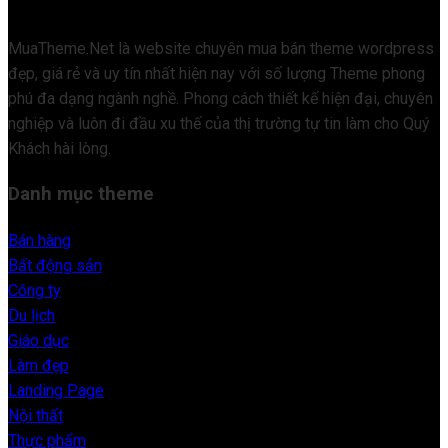
MuaTheme.Net là website chuyên mua bán theme wordpress
đẹp, giá rẻ và uy tín nhất hiện nay với số lượng Theme phong
phú đa dạng ngành nghề. Phong cách thiết kế hiện đại, chuyên
nghiệp và luôn đi đầu xu thế của thị trường tự tin làm cho Quý
Khách hài lòng.
Danh mục theme
Bán hàng
Bất động sản
Công ty
Du lịch
Giáo dục
Làm đẹp
Landing Page
Nội thất
Thực phẩm