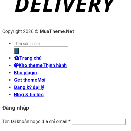
Copyright 2026 ©
MuaTheme.Net
Tìm
kiếm
sản
Trang chủ
phẩm
Kho theme
Kho plugin
Get theme
Đăng ký đại lý
Blog & tin tức
Đăng nhập
Tên tài khoản hoặc địa chỉ email
*