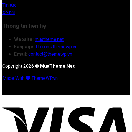
Tin tức
Xe hơi
Thông tin liên hệ
Website:
muatheme.net
Fanpage:
Fb.com/themewp.vn
Email:
contact@themewp.vn
Copyright 2026 ©
MuaTheme.Net
Made With
ThemeWP.vn