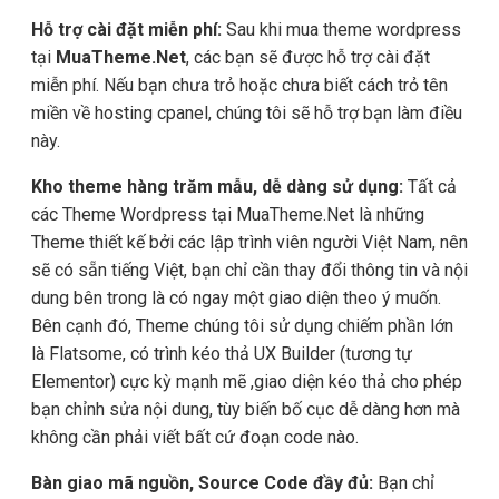
Hỗ trợ cài đặt miễn phí:
Sau khi mua theme wordpress
tại
MuaTheme.Net
, các bạn sẽ được hỗ trợ cài đặt
miễn phí. Nếu bạn chưa trỏ hoặc chưa biết cách trỏ tên
miền về hosting cpanel, chúng tôi sẽ hỗ trợ bạn làm điều
này.
Kho theme hàng trăm mẫu, dễ dàng sử dụng:
Tất cả
các Theme Wordpress tại MuaTheme.Net là những
Theme thiết kế bởi các lập trình viên người Việt Nam, nên
sẽ có sẵn tiếng Việt, bạn chỉ cần thay đổi thông tin và nội
dung bên trong là có ngay một giao diện theo ý muốn.
Bên cạnh đó, Theme chúng tôi sử dụng chiếm phần lớn
là Flatsome, có trình kéo thả UX Builder (tương tự
Elementor) cực kỳ mạnh mẽ ,giao diện kéo thả cho phép
bạn chỉnh sửa nội dung, tùy biến bố cục dễ dàng hơn mà
không cần phải viết bất cứ đoạn code nào.
Bàn giao mã nguồn, Source Code đầy đủ:
Bạn chỉ