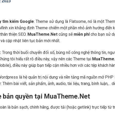
t 2023
áy tìm kiếm Google
: Theme sử dụng là Flatsome, nó là một Them
 Mình xin khẳng định Theme chiếm một phần nhỏ ảnh hướng đến kế
thân thiện SEO.
MuaTheme.Net
cũng sẽ
miễn phí
cho bạn sử dụ
và cập nhật liên tục bản mới nhất.
:
Trong thời buổi chuyển đổi số, bùng nổ công nghệ thông tin, ng
Chúng tôi hiểu rất rõ điều này, vậy nên các Theme tại
MuaTheme.
 (Mobile), điều này giúp bạn tiếp cận nhiều hơn với các tệp khách h
Wordpress là hệ quản trị nội dung và nền tảng mã nguồn mở PHP l
ư: Thêm bài viết, sản phẩm, ảnh, audio, tài liệu, trang, bình luận,..
e bản quyền tại MuaTheme.Net
oàn là bản sạch, chính hãng, được tải (hoặc getlink) trực tiếp t