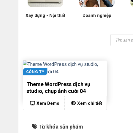
Xây dựng - Nội thất
Doanh nghiệp
Tìm
kiếm
sản
phẩm
CÔNG TY
Theme WordPress dịch vụ
studio, chụp ảnh cưới 04
Xem Demo
Xem chi tiết
Từ khóa sản phẩm