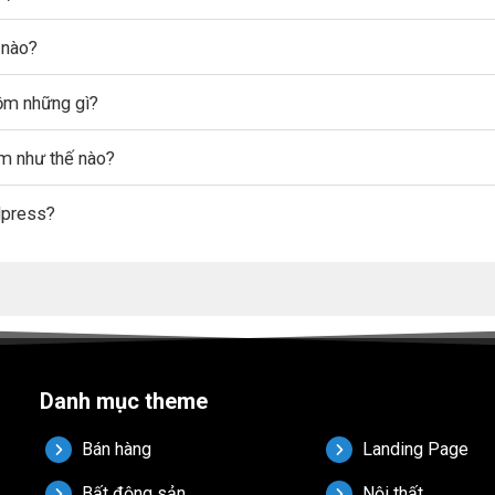
 nào?
gồm những gì?
ẩm như thế nào?
dpress?
Danh mục theme
Bán hàng
Landing Page
Bất động sản
Nội thất