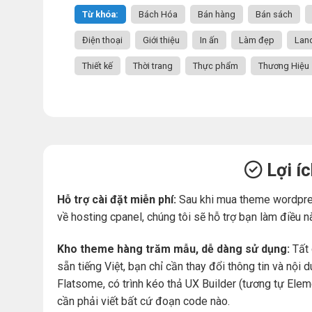
Từ khóa:
Bách Hóa
Bán hàng
Bán sách
Điện thoại
Giới thiệu
In ấn
Làm đẹp
Lan
Thiết kế
Thời trang
Thực phẩm
Thương Hiệu
Lợi í
Hỗ trợ cài đặt miễn phí:
Sau khi mua theme wordpre
về hosting cpanel, chúng tôi sẽ hỗ trợ bạn làm điều n
Kho theme hàng trăm mẫu, dễ dàng sử dụng:
Tất 
sẵn tiếng Việt, bạn chỉ cần thay đổi thông tin và nộ
Flatsome, có trình kéo thả UX Builder (tương tự Ele
cần phải viết bất cứ đoạn code nào.