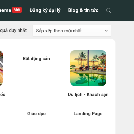
theme
Đăng ký đại lý
Blog & tin tức
t quả duy nhất
Bất động sản
uốc
Du lịch - Khách sạn
Giáo dục
Landing Page