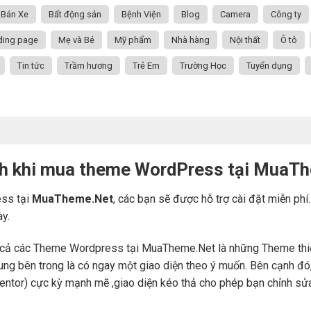
Bán Xe
Bất động sản
Bệnh Viện
Blog
Camera
Công ty
ding page
Mẹ và Bé
Mỹ phẩm
Nhà hàng
Nội thất
Ô tô
Tin tức
Trầm hương
Trẻ Em
Trường Học
Tuyển dụng
ch khi mua theme WordPress tại MuaT
ss tại
MuaTheme.Net
, các bạn sẽ được hỗ trợ cài đặt miễn phí
ày.
cả các Theme Wordpress tại MuaTheme.Net là những Theme thiết k
i dung bên trong là có ngay một giao diện theo ý muốn. Bên cạnh 
mentor) cực kỳ mạnh mẽ ,giao diện kéo thả cho phép bạn chỉnh sử