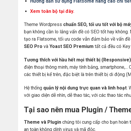
Hướng dẫn sử dụng Flatsome nâng cao chi tiế
Xem toàn bộ tại đây.
Theme Wordpress
chuẩn SEO, tối ưu tốt với bộ m
bạn không cần lo lắng vấn đề có SEO tốt hay không.
tạo ra Flatsome, tối ưu code vẫn đảm bảo về vấn đề 
SEO Pro
và
Yoast SEO Premium
tất cả đều có Key 
Tương thích với hầu hết mọi thiết bị (Responsive)
điện thoại thông minh, máy tính bảng, smartphone,... 
các thiết bị kể trên, đặc biệt là trên thiết bị di động
Hệ thống
quản lý nội dung trực quan và linh hoạt
: 
với giao diện dễ nhìn, dễ thao tác, với các thao tác nh
Tại sao nên mua Plugin / Them
Theme và Plugin
chúng tôi cung cấp cho bạn hoàn t
an toàn không dính virus và mã độc.