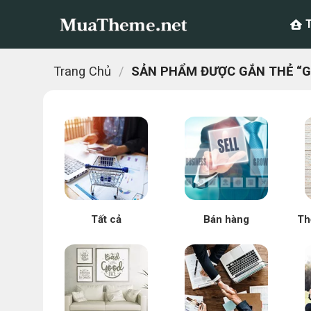
Chuyển
đến
nội
dung
Trang Chủ
/
SẢN PHẨM ĐƯỢC GẮN THẺ “GI
Tất cả
Bán hàng
Th