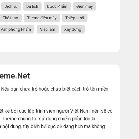
Dịch vụ
Du lịch
Dược Phẩm
Điện máy
Thể thao
Theme điện máy
Thiệp cưới
Văn phòng Phẩm
Việc làm
Xây dựng
heme.Net
. Nếu bạn chưa trỏ hoặc chưa biết cách trỏ tên miền
ế bởi các lập trình viên người Việt Nam, nên sẽ có
đó, Theme chúng tôi sử dụng chiếm phần lớn là
a nội dung, tùy biến bố cục dễ dàng hơn mà không