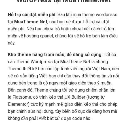
Hỗ trợ cài đặt miễn phí:
Sau khi mua theme wordpress
tại
MuaTheme.Net
, các bạn sẽ được hỗ trợ cài đặt
miễn phí. Nếu bạn chưa trỏ hoặc chưa biết cách trỏ tên
miền về hosting cpanel, chúng tôi sẽ hỗ trợ bạn làm điều
này.
Kho theme hàng trăm mẫu, dễ dàng sử dụng:
Tất cả
các Theme Wordpress tại MuaTheme.Net là những
Theme thiết kế bởi các lập trình viên người Việt Nam, nên
sẽ có sẵn tiếng Việt, bạn chỉ cần thay đổi thông tin và nội
dung bên trong là có ngay một giao diện theo ý muốn.
Bên cạnh đó, Theme chúng tôi sử dụng chiếm phần lớn
là Flatsome, có trình kéo thả UX Builder (tương tự
Elementor) cực kỳ mạnh mẽ ,giao diện kéo thả cho phép
bạn chỉnh sửa nội dung, tùy biến bố cục dễ dàng hơn mà
không cần phải viết bất cứ đoạn code nào.