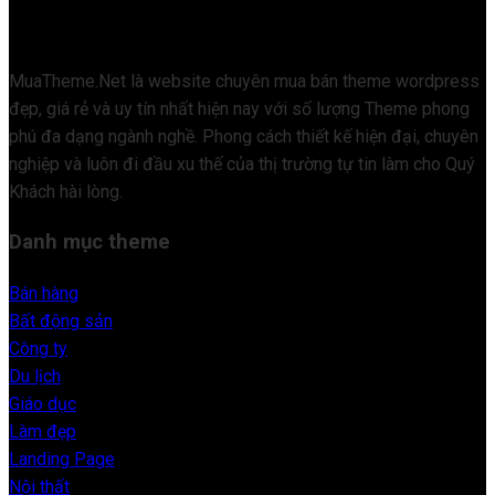
MuaTheme.Net là website chuyên mua bán theme wordpress
đẹp, giá rẻ và uy tín nhất hiện nay với số lượng Theme phong
phú đa dạng ngành nghề. Phong cách thiết kế hiện đại, chuyên
nghiệp và luôn đi đầu xu thế của thị trường tự tin làm cho Quý
Khách hài lòng.
Danh mục theme
Bán hàng
Bất động sản
Công ty
Du lịch
Giáo dục
Làm đẹp
Landing Page
Nội thất