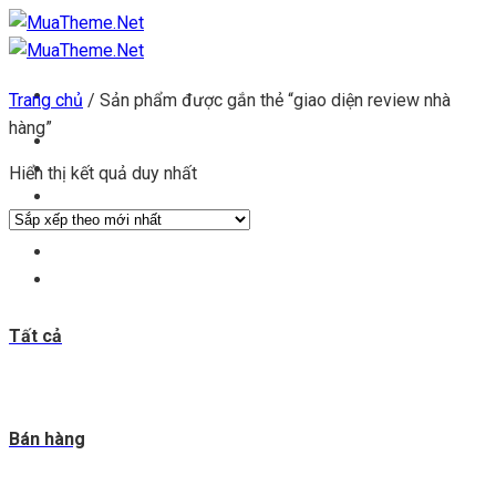
Chuyển
đến
nội
Trang chủ
/
Sản phẩm được gắn thẻ “giao diện review nhà
dung
hàng”
Trang chủ
Kho theme
Hiển thị kết quả duy nhất
Kho plugin
Get theme
Đăng ký đại lý
Blog & tin tức
Tất cả
Bán hàng