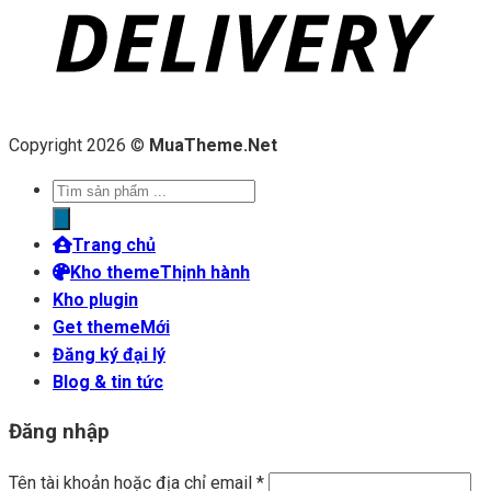
Copyright 2026 ©
MuaTheme.Net
Tìm
kiếm
sản
Trang chủ
phẩm
Kho theme
Kho plugin
Get theme
Đăng ký đại lý
Blog & tin tức
Đăng nhập
Tên tài khoản hoặc địa chỉ email
*