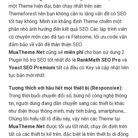
một Theme hiện đại, bán chạy nhất trên sàn
Themeforest nên bạn không cần lo lắng vấn đề có SEO
tốt hay không. Mình xin khẳng định Theme chiếm một
phần nhỏ ảnh hướng đến kết quả SEO. Các lập trình viên
có chuyên môn cao đã tạo ra Flatsome, tối ưu code vẫn
đảm bảo về vấn đề thân thiện SEO.
MuaTheme.Net
cũng sẽ
miễn phí
cho bạn sử dụng 2
Plugin hỗ trợ SEO tốt nhất đó là
RankMath SEO Pro
và
Yoast SEO Premium
tất cả đều có Key và cập nhật liên
tục bản mới nhất.
Tương thích với hầu hết mọi thiết bị (Responsive):
Trong thời buổi chuyển đổi số, bùng nổ công nghệ thông
tin, người dùng đang dần chuyển sang các thiết bị khác
như điện thoại thông minh, máy tính bảng, smartphone,...
Chúng tôi hiểu rất rõ điều này, vậy nên các Theme tại
MuaTheme.Net
được tối ưu tốt nhất, chạy ổn định trên
tất cả các thiết bị kể trên, đặc biệt là trên thiết bị di động