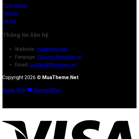
Thực phẩm
Tin tức
Xe hơi
Thông tin liên hệ
Website:
muatheme.net
Fanpage:
Fb.com/themewp.vn
Email:
contact@themewp.vn
Copyright 2026 ©
MuaTheme.Net
Made With
ThemeWP.vn