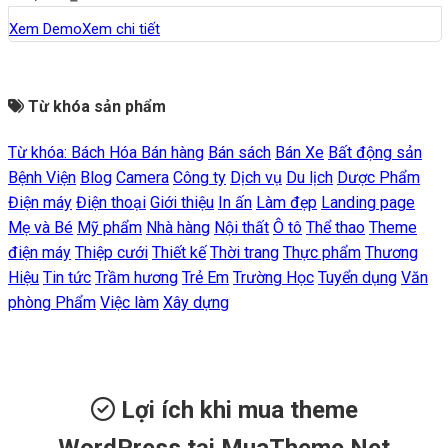
Xem Demo
Xem chi tiết
Từ khóa sản phẩm
Từ khóa:
Bách Hóa
Bán hàng
Bán sách
Bán Xe
Bất động sản
Bệnh Viện
Blog
Camera
Công ty
Dịch vụ
Du lịch
Dược Phẩm
Điện máy
Điện thoại
Giới thiệu
In ấn
Làm đẹp
Landing page
Mẹ và Bé
Mỹ phẩm
Nhà hàng
Nội thất
Ô tô
Thể thao
Theme
điện máy
Thiệp cưới
Thiết kế
Thời trang
Thực phẩm
Thương
Hiệu
Tin tức
Trầm hương
Trẻ Em
Trường Học
Tuyển dụng
Văn
phòng Phẩm
Việc làm
Xây dựng
Lợi ích khi mua theme
WordPress tại MuaTheme.Net