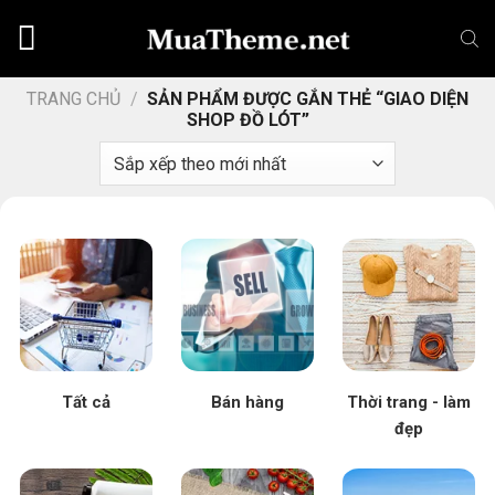
Chuyển
đến
nội
dung
TRANG CHỦ
/
SẢN PHẨM ĐƯỢC GẮN THẺ “GIAO DIỆN
SHOP ĐỒ LÓT”
Tất cả
Bán hàng
Thời trang - làm
đẹp