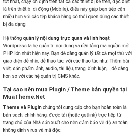
tốt nhất, chạy ổn định trên tất cả các thiết bị kể trên, đặc biệt
là trên thiết bị di động (Mobile), điều này giúp bạn tiếp cận
nhiều hơn với các tệp khách hàng có thói quen dùng các thiết
bị đa dạng.
Hệ thống
quản lý nội dung trực quan và linh hoạt
:
Wordpress là hệ quản trị nội dung và nền tảng mã nguồn mở
PHP lớn nhất hiện nay. Bạn dễ dàng quản lý tất cả mọi thứ với
giao diện dễ nhìn, dễ thao tác, với các thao tác như: Thêm bài
viết, sản phẩm, ảnh, audio, tài liệu, trang, bình luận,... dễ dàng
hơn so với các hệ quản trị CMS khác.
Tại sao nên mua Plugin / Theme bản quyền tại
MuaTheme.Net
Theme và Plugin
chúng tôi cung cấp cho bạn hoàn toàn là
bản sạch, chính hãng, được tải (hoặc getlink) trực tiếp từ
trang chủ của Nhà sản xuất cho nên đảm bảo về độ an toàn
không dính virus và mã độc.