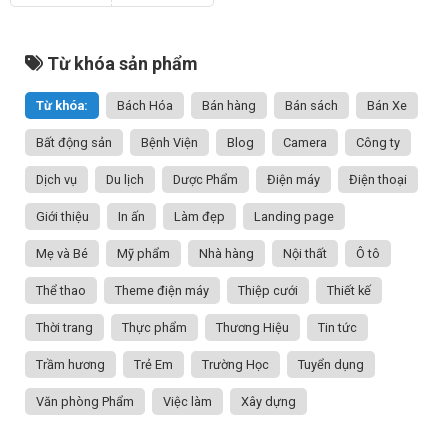
Từ khóa sản phẩm
Từ khóa:
Bách Hóa
Bán hàng
Bán sách
Bán Xe
Bất động sản
Bệnh Viện
Blog
Camera
Công ty
Dịch vụ
Du lịch
Dược Phẩm
Điện máy
Điện thoại
Giới thiệu
In ấn
Làm đẹp
Landing page
Mẹ và Bé
Mỹ phẩm
Nhà hàng
Nội thất
Ô tô
Thể thao
Theme điện máy
Thiệp cưới
Thiết kế
Thời trang
Thực phẩm
Thương Hiệu
Tin tức
Trầm hương
Trẻ Em
Trường Học
Tuyển dụng
Văn phòng Phẩm
Việc làm
Xây dựng