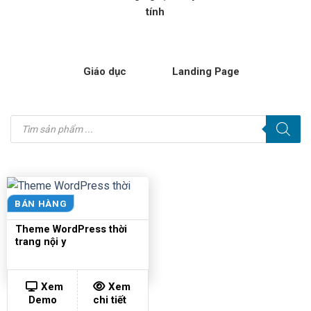
tính
Giáo dục
Landing Page
Tìm
kiếm
sản
phẩm
BÁN HÀNG
Theme WordPress thời
trang nội y
Xem
Xem
Demo
chi tiết