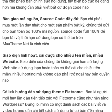
thả cho phép bạn chỉnh sửa nội dung, tùy biến bố cục dễ dàng
hơn mà không cần phải viết bất cứ đoạn code nào.
Bàn giao mã nguồn, Source Code đầy đủ:
Bạn chỉ phải
mua một lần duy nhất cho một sản phẩm bất kỳ, chúng tôi gửi
cho bạn toàn bộ 100% mã nguồn, source code full 100% để
bạn tải về, thời hạn sử dụng bạn có thể tải trên
MuaTheme.Net là vĩnh viễn.
Giao diện linh hoạt, cài được cho nhiều tên miền, nhiều
Website:
Giao diện của chúng tôi không giới hạn số lượng
Website sử dụng, bạn hoàn toàn có thể cài cho nhiều tên
miền, nhiều hosting mà không gặp phải trở ngại hay bản quyền
nào.
Có link
hướng dẫn sử dụng theme Flatsome
: Bạn là người
mới hay lần đầu tiên tiếp xúc với Flatsome cũng như nền tảng
Wordpress? Đừng lo, mình có một danh sách các bài viết và
video hướng dẫn chi tiết cách sử dụng từ cơ bản đến nâng