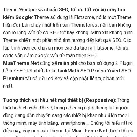
Theme Wordpress
chuẩn SEO, tối ưu tốt với bộ máy tìm
kiếm Google
: Theme sử dụng là Flatsome, nó là một Theme
hiện đại, bán chạy nhất trên sàn Themeforest nên bạn không
cần lo lắng vấn đề có SEO tốt hay không. Mình xin khẳng định
Theme chiếm một phần nhỏ ảnh hướng đến kết quả SEO. Các
lập trình viên có chuyên môn cao đã tạo ra Flatsome, tối ưu
code vẫn đảm bảo về vấn đề thân thiện SEO.
MuaTheme.Net
cũng sẽ
miễn phí
cho bạn sử dụng 2 Plugin
hỗ trợ SEO tốt nhất đó là
RankMath SEO Pro
và
Yoast SEO
Premium
tất cả đều có Key và cập nhật liên tục bản mới
nhất.
Tương thích với hầu hết mọi thiết bị (Responsive):
Trong
thời buổi chuyển đổi số, bùng nổ công nghệ thông tin, người
dùng đang dần chuyển sang các thiết bị khác như điện thoại
thông minh, máy tính bảng, smartphone,... Chúng tôi hiểu rất rõ
điều này, vậy nên các Theme tại
MuaTheme.Net
được tối ưu