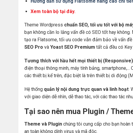
Hướng dẫn sử dụng Flatsome nâng cao chi tiế
Xem toàn bộ tại đây.
Theme Wordpress
chuẩn SEO, tối ưu tốt với bộ m
bạn không cần lo lắng vấn đề có SEO tốt hay không.
tạo ra Flatsome, tối ưu code vẫn đảm bảo về vấn đề 
SEO Pro
và
Yoast SEO Premium
tất cả đều có Key 
Tương thích với hầu hết mọi thiết bị (Responsive)
điện thoại thông minh, máy tính bảng, smartphone,... 
các thiết bị kể trên, đặc biệt là trên thiết bị di động
Hệ thống
quản lý nội dung trực quan và linh hoạt
: 
với giao diện dễ nhìn, dễ thao tác, với các thao tác nh
Tại sao nên mua Plugin / Them
Theme và Plugin
chúng tôi cung cấp cho bạn hoàn t
an toàn không dính virus và mã độc.