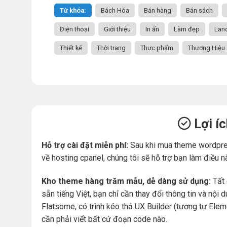
Từ khóa:
Bách Hóa
Bán hàng
Bán sách
Điện thoại
Giới thiệu
In ấn
Làm đẹp
Lan
Thiết kế
Thời trang
Thực phẩm
Thương Hiệu
Lợi í
Hỗ trợ cài đặt miễn phí:
Sau khi mua theme wordpre
về hosting cpanel, chúng tôi sẽ hỗ trợ bạn làm điều n
Kho theme hàng trăm mẫu, dễ dàng sử dụng:
Tất 
sẵn tiếng Việt, bạn chỉ cần thay đổi thông tin và nộ
Flatsome, có trình kéo thả UX Builder (tương tự Ele
cần phải viết bất cứ đoạn code nào.