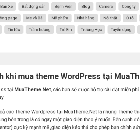
Bán Xe
Bất động sản
Bệnh Viện
Blog
Camera
Công ty
ding page
Mẹ và Bé
Mỹ phẩm
Nhà hàng
Nội thất
Ô tô
Tin tức
Trầm hương
Trẻ Em
Trường Học
Tuyển dụng
ch khi mua theme WordPress tại MuaT
ss tại
MuaTheme.Net
, các bạn sẽ được hỗ trợ cài đặt miễn phí
ày.
cả các Theme Wordpress tại MuaTheme.Net là những Theme thiết k
i dung bên trong là có ngay một giao diện theo ý muốn. Bên cạnh 
mentor) cực kỳ mạnh mẽ ,giao diện kéo thả cho phép bạn chỉnh sử