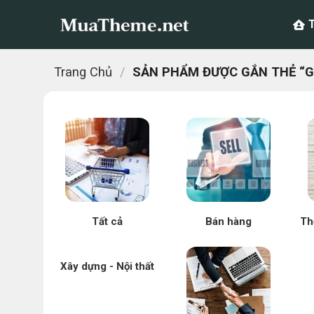
Chuyển
đến
nội
dung
Trang Chủ
/
SẢN PHẨM ĐƯỢC GẮN THẺ “GI
Tất cả
Bán hàng
Th
Xây dựng - Nội thất