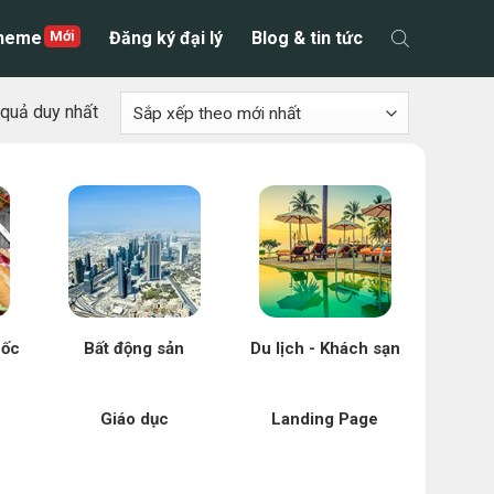
theme
Đăng ký đại lý
Blog & tin tức
t quả duy nhất
uốc
Bất động sản
Du lịch - Khách sạn
Giáo dục
Landing Page