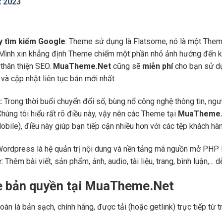
t 2023
áy tìm kiếm Google
: Theme sử dụng là Flatsome, nó là một Them
 Mình xin khẳng định Theme chiếm một phần nhỏ ảnh hướng đến kế
thân thiện SEO.
MuaTheme.Net
cũng sẽ
miễn phí
cho bạn sử dụ
và cập nhật liên tục bản mới nhất.
:
Trong thời buổi chuyển đổi số, bùng nổ công nghệ thông tin, ng
Chúng tôi hiểu rất rõ điều này, vậy nên các Theme tại
MuaTheme.
 (Mobile), điều này giúp bạn tiếp cận nhiều hơn với các tệp khách h
Wordpress là hệ quản trị nội dung và nền tảng mã nguồn mở PHP l
ư: Thêm bài viết, sản phẩm, ảnh, audio, tài liệu, trang, bình luận,..
e bản quyền tại MuaTheme.Net
oàn là bản sạch, chính hãng, được tải (hoặc getlink) trực tiếp t