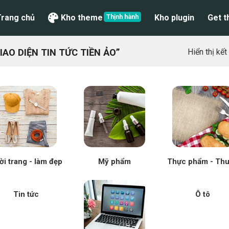
Trang chủ
Kho theme
Kho plugin
Get 
AO DIỆN TIN TỨC TIỀN ẢO”
Hiển thị kế
ời trang - làm đẹp
Mỹ phẩm
Thực phẩm - Th
Tin tức
Ô tô