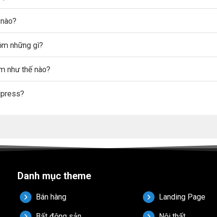
 nào?
gồm những gì?
ẩm như thế nào?
dpress?
Danh mục theme
Bán hàng
Landing Page
Bất động sản
Nội thất