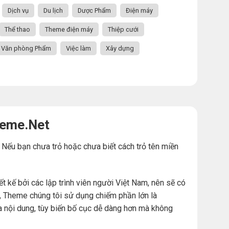
Dịch vụ
Du lịch
Dược Phẩm
Điện máy
Thể thao
Theme điện máy
Thiệp cưới
Văn phòng Phẩm
Việc làm
Xây dựng
heme.Net
. Nếu bạn chưa trỏ hoặc chưa biết cách trỏ tên miền
ế bởi các lập trình viên người Việt Nam, nên sẽ có
đó, Theme chúng tôi sử dụng chiếm phần lớn là
a nội dung, tùy biến bố cục dễ dàng hơn mà không