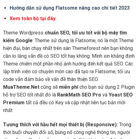
Hướng dẫn sử dụng Flatsome nâng cao chi tiết 2023
Xem toàn bộ tại đây.
Theme Wordpress
chuẩn SEO, tối ưu tốt với bộ máy tìm
kiếm Google
: Theme sử dụng là Flatsome, nó là một Theme
hiện đại, bán chạy nhất trên sàn Themeforest nên bạn không
cần lo lắng vấn đề có SEO tốt hay không. Mình xin khẳng định
Theme chiếm một phần nhỏ ảnh hướng đến kết quả SEO. Các
lập trình viên có chuyên môn cao đã tạo ra Flatsome, tối ưu
code vẫn đảm bảo về vấn đề thân thiện SEO.
MuaTheme.Net
cũng sẽ
miễn phí
cho bạn sử dụng 2 Plugin
hỗ trợ SEO tốt nhất đó là
RankMath SEO Pro
và
Yoast SEO
Premium
tất cả đều có Key và cập nhật liên tục bản mới
nhất.
Tương thích với hầu hết mọi thiết bị (Responsive):
Trong
thời buổi chuyển đổi số, bùng nổ công nghệ thông tin, người