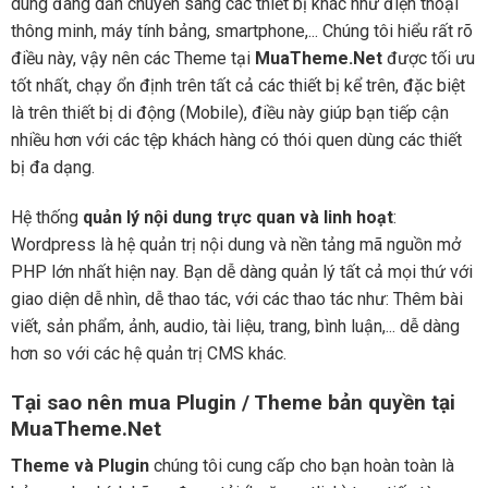
dùng đang dần chuyển sang các thiết bị khác như điện thoại
thông minh, máy tính bảng, smartphone,... Chúng tôi hiểu rất rõ
điều này, vậy nên các Theme tại
MuaTheme.Net
được tối ưu
tốt nhất, chạy ổn định trên tất cả các thiết bị kể trên, đặc biệt
là trên thiết bị di động (Mobile), điều này giúp bạn tiếp cận
nhiều hơn với các tệp khách hàng có thói quen dùng các thiết
bị đa dạng.
Hệ thống
quản lý nội dung trực quan và linh hoạt
:
Wordpress là hệ quản trị nội dung và nền tảng mã nguồn mở
PHP lớn nhất hiện nay. Bạn dễ dàng quản lý tất cả mọi thứ với
giao diện dễ nhìn, dễ thao tác, với các thao tác như: Thêm bài
viết, sản phẩm, ảnh, audio, tài liệu, trang, bình luận,... dễ dàng
hơn so với các hệ quản trị CMS khác.
Tại sao nên mua Plugin / Theme bản quyền tại
MuaTheme.Net
Theme và Plugin
chúng tôi cung cấp cho bạn hoàn toàn là