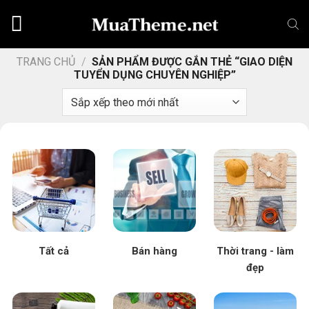
Chuyển
đến
nội
dung
TRANG CHỦ
/
SẢN PHẨM ĐƯỢC GẮN THẺ “GIAO DIỆN
TUYỂN DỤNG CHUYÊN NGHIỆP”
Tất cả
Bán hàng
Thời trang - làm
đẹp