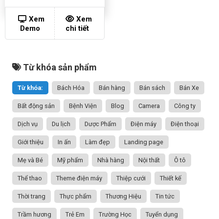
Xem
Xem
Demo
chi tiết
Từ khóa sản phẩm
Từ khóa:
Bách Hóa
Bán hàng
Bán sách
Bán Xe
Bất động sản
Bệnh Viện
Blog
Camera
Công ty
Dịch vụ
Du lịch
Dược Phẩm
Điện máy
Điện thoại
Giới thiệu
In ấn
Làm đẹp
Landing page
Mẹ và Bé
Mỹ phẩm
Nhà hàng
Nội thất
Ô tô
Thể thao
Theme điện máy
Thiệp cưới
Thiết kế
Thời trang
Thực phẩm
Thương Hiệu
Tin tức
Trầm hương
Trẻ Em
Trường Học
Tuyển dụng