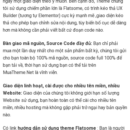
ngay một giao diện theo ý muốn. Bên cạnh đó, Theme chúng
tôi sử dụng chiếm phần lớn là Flatsome, có trình kéo thả UX
Builder (tương tự Elementor) cực kỳ mạnh mẽ ,giao diện kéo
thả cho phép bạn chỉnh sửa nội dung, tùy biến bố cục dễ dàng
hơn mà không cần phải viết bất cứ đoạn code nào.
Bàn giao mã nguồn, Source Code đầy đủ:
Bạn chỉ phải
mua một lần duy nhất cho một sản phẩm bất kỳ, chúng tôi gửi
cho bạn toàn bộ 100% mã nguồn, source code full 100% để
bạn tải về, thời hạn sử dụng bạn có thể tải trên
MuaTheme.Net là vĩnh viễn.
Giao diện linh hoạt, cài được cho nhiều tên miền, nhiều
Website:
Giao diện của chúng tôi không giới hạn số lượng
Website sử dụng, bạn hoàn toàn có thể cài cho nhiều tên
miền, nhiều hosting mà không gặp phải trở ngại hay bản quyền
nào.
Có link
hướng dẫn sử dụng theme Flatsome
: Bạn là người