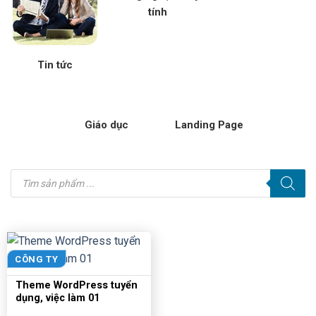
tính
Tin tức
Giáo dục
Landing Page
Tìm
kiếm
sản
phẩm
CÔNG TY
Theme WordPress tuyển
dụng, việc làm 01