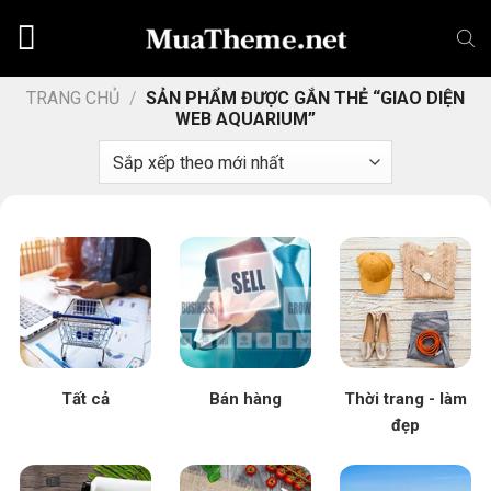
Chuyển
đến
nội
dung
TRANG CHỦ
/
SẢN PHẨM ĐƯỢC GẮN THẺ “GIAO DIỆN
WEB AQUARIUM”
Tất cả
Bán hàng
Thời trang - làm
đẹp