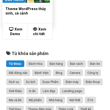
Theme WordPress thủy
sinh, cá cảnh
Xem
Xem
Demo
chi tiết
Từ khóa sản phẩm
Từ khóa:
Bách Hóa
Bán hàng
Bán sách
Bán Xe
Bất động sản
Bệnh Viện
Blog
Camera
Công ty
Dịch vụ
Du lịch
Dược Phẩm
Điện máy
Điện thoại
Giới thiệu
In ấn
Làm đẹp
Landing page
Mẹ và Bé
Mỹ phẩm
Nhà hàng
Nội thất
Ô tô
Thể thao
Theme điện máy
Thiệp cưới
Thiết kế