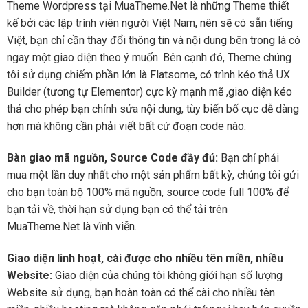
Theme Wordpress tại MuaTheme.Net là những Theme thiết
kế bởi các lập trình viên người Việt Nam, nên sẽ có sẵn tiếng
Việt, bạn chỉ cần thay đổi thông tin và nội dung bên trong là có
ngay một giao diện theo ý muốn. Bên cạnh đó, Theme chúng
tôi sử dụng chiếm phần lớn là Flatsome, có trình kéo thả UX
Builder (tương tự Elementor) cực kỳ mạnh mẽ ,giao diện kéo
thả cho phép bạn chỉnh sửa nội dung, tùy biến bố cục dễ dàng
hơn mà không cần phải viết bất cứ đoạn code nào.
Bàn giao mã nguồn, Source Code đầy đủ:
Bạn chỉ phải
mua một lần duy nhất cho một sản phẩm bất kỳ, chúng tôi gửi
cho bạn toàn bộ 100% mã nguồn, source code full 100% để
bạn tải về, thời hạn sử dụng bạn có thể tải trên
MuaTheme.Net là vĩnh viễn.
Giao diện linh hoạt, cài được cho nhiều tên miền, nhiều
Website:
Giao diện của chúng tôi không giới hạn số lượng
Website sử dụng, bạn hoàn toàn có thể cài cho nhiều tên