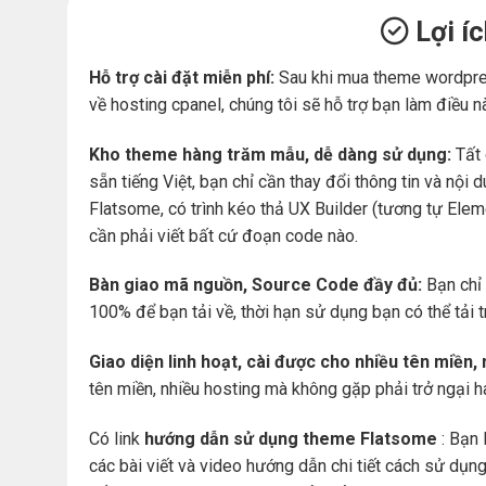
Lợi í
Hỗ trợ cài đặt miễn phí:
Sau khi mua theme wordpre
về hosting cpanel, chúng tôi sẽ hỗ trợ bạn làm điều n
Kho theme hàng trăm mẫu, dễ dàng sử dụng:
Tất 
sẵn tiếng Việt, bạn chỉ cần thay đổi thông tin và nộ
Flatsome, có trình kéo thả UX Builder (tương tự Ele
cần phải viết bất cứ đoạn code nào.
Bàn giao mã nguồn, Source Code đầy đủ:
Bạn chỉ 
100% để bạn tải về, thời hạn sử dụng bạn có thể tải 
Giao diện linh hoạt, cài được cho nhiều tên miền,
tên miền, nhiều hosting mà không gặp phải trở ngại 
Có link
hướng dẫn sử dụng theme Flatsome
: Bạn 
các bài viết và video hướng dẫn chi tiết cách sử dụ