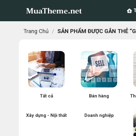
Chuyển
đến
nội
dung
Trang Chủ
/
SẢN PHẨM ĐƯỢC GẮN THẺ “GI
Tất cả
Bán hàng
Th
Xây dựng - Nội thất
Doanh nghiệp