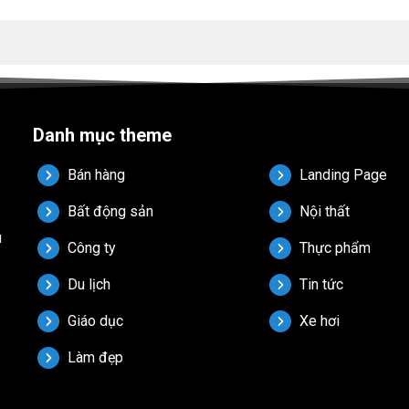
Danh mục theme
Bán hàng
Landing Page
Bất động sản
Nội thất
u
Công ty
Thực phẩm
Du lịch
Tin tức
Giáo dục
Xe hơi
Làm đẹp