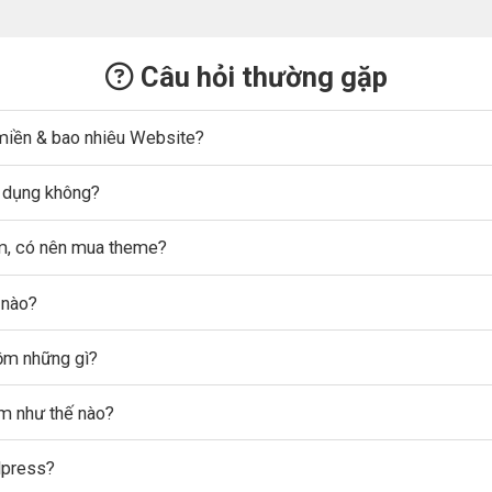
Câu hỏi thường gặp
miền & bao nhiêu Website?
ử dụng không?
ẩm, có nên mua theme?
 nào?
gồm những gì?
ẩm như thế nào?
dpress?