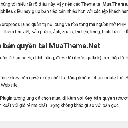
Chúng tôi hiểu rất rõ điều này, vậy nên các Theme tại
MuaTheme.
 (Mobile), điều này giúp bạn tiếp cận nhiều hơn với các tệp khách h
Wordpress là hệ quản trị nội dung và nền tảng mã nguồn mở PHP l
ư: Thêm bài viết, sản phẩm, ảnh, audio, tài liệu, trang, bình luận,..
e bản quyền tại MuaTheme.Net
oàn là bản sạch, chính hãng, được tải (hoặc getlink) trực tiếp t
án có key bản quyền, cập nhật tự động (không phải update thủ cô
a Website.
Plugin tương ứng đã chọn mua, đi kèm với
Key bản quyền
(thườn
n xuất với giá rẻ mà chất lượng không khác gì so với bản gốc.