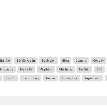
Bán Xe
Bất động sản
Bệnh Viện
Blog
Camera
Công ty
ding page
Mẹ và Bé
Mỹ phẩm
Nhà hàng
Nội thất
Ô tô
Tin tức
Trầm hương
Trẻ Em
Trường Học
Tuyển dụng