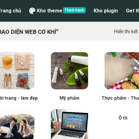
Trang chủ
Kho theme
Kho plugin
Get 
AO DIỆN WEB CƠ KHÍ”
Hiển thị kế
ời trang - làm đẹp
Mỹ phẩm
Thực phẩm - Th
Ô tô