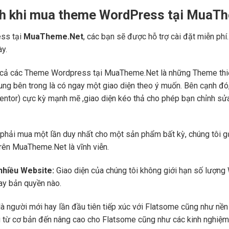
ch khi mua theme WordPress tại MuaT
ss tại
MuaTheme.Net
, các bạn sẽ được hỗ trợ cài đặt miễn phí
ày.
cả các Theme Wordpress tại MuaTheme.Net là những Theme thiết k
i dung bên trong là có ngay một giao diện theo ý muốn. Bên cạnh 
mentor) cực kỳ mạnh mẽ ,giao diện kéo thả cho phép bạn chỉnh sử
phải mua một lần duy nhất cho một sản phẩm bất kỳ, chúng tôi g
trên MuaTheme.Net là vĩnh viễn.
 nhiều Website:
Giao diện của chúng tôi không giới hạn số lượng 
hay bản quyền nào.
là người mới hay lần đầu tiên tiếp xúc với Flatsome cũng như n
ng từ cơ bản đến nâng cao cho Flatsome cũng như các kinh nghiệm