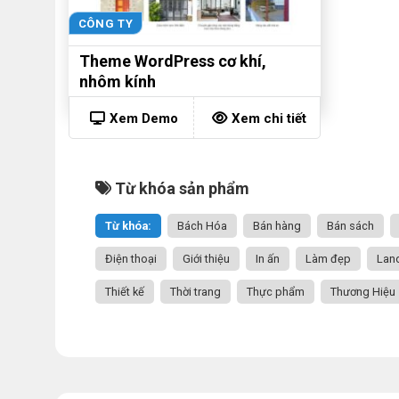
CÔNG TY
Theme WordPress cơ khí,
nhôm kính
Xem Demo
Xem chi tiết
Từ khóa sản phẩm
Từ khóa:
Bách Hóa
Bán hàng
Bán sách
Điện thoại
Giới thiệu
In ấn
Làm đẹp
Lan
Thiết kế
Thời trang
Thực phẩm
Thương Hiệu