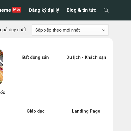
theme
Đăng ký đại lý
Blog & tin tức
t quả duy nhất
Bất động sản
Du lịch - Khách sạn
uốc
Giáo dục
Landing Page