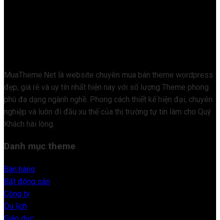
MuaTheme.Net là website chuyên mua bán theme wordpress
đẹp, giá rẻ và uy tín nhất hiện nay với số lượng Theme phong
phú đa dạng ngành nghề. Phong cách thiết kế hiện đại, chuyên
nghiệp và luôn đi đầu xu thế của thị trường tự tin làm cho Quý
Khách hài lòng.
Danh mục theme
Bán hàng
Bất động sản
Công ty
Du lịch
Giáo dục