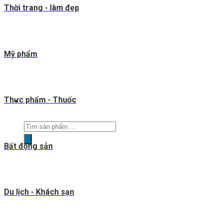
Thời trang - làm đẹp
Mỹ phẩm
Thực phẩm - Thuốc
Tìm
kiếm
Bất động sản
sản
phẩm
Du lịch - Khách sạn