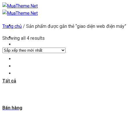
Chuyển
đến
nội
Trang chủ
/
Sản phẩm được gắn thẻ “giao diện web điện máy”
dung
Trang chủ
Showing all 4 results
Kho theme
Kho plugin
Get theme
Đăng ký đại lý
Blog & tin tức
Tất cả
Bán hàng