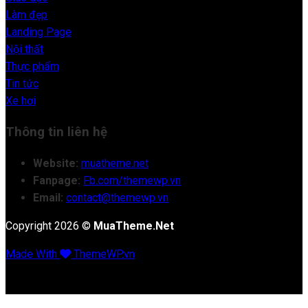
Làm đẹp
Landing Page
Nội thất
Thực phẩm
Tin tức
Xe hơi
Thông tin liên hệ
Website:
muatheme.net
Fanpage:
Fb.com/themewp.vn
Email:
contact@themewp.vn
Copyright 2026 ©
MuaTheme.Net
Made With
ThemeWP.vn