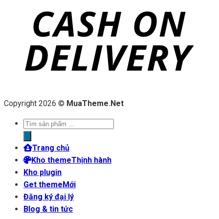
Copyright 2026 ©
MuaTheme.Net
Tìm
kiếm
sản
Trang chủ
phẩm
Kho theme
Kho plugin
Get theme
Đăng ký đại lý
Blog & tin tức