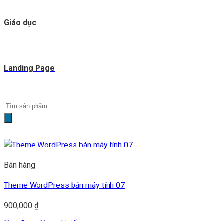
Giáo dục
Landing Page
Tìm
kiếm
sản
phẩm
Bán hàng
Theme WordPress bán máy tính 07
900,000
₫