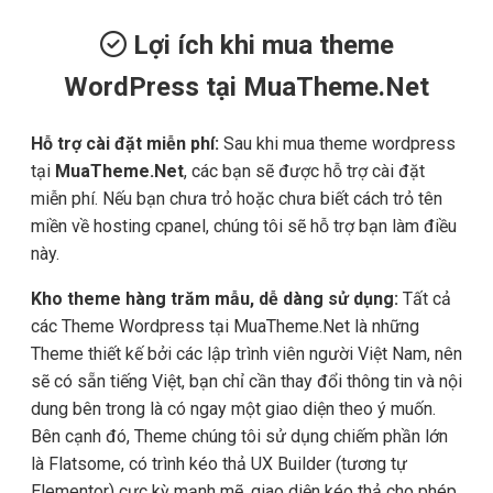
Lợi ích khi mua theme
WordPress tại MuaTheme.Net
Hỗ trợ cài đặt miễn phí:
Sau khi mua theme wordpress
tại
MuaTheme.Net
, các bạn sẽ được hỗ trợ cài đặt
miễn phí. Nếu bạn chưa trỏ hoặc chưa biết cách trỏ tên
miền về hosting cpanel, chúng tôi sẽ hỗ trợ bạn làm điều
này.
Kho theme hàng trăm mẫu, dễ dàng sử dụng:
Tất cả
các Theme Wordpress tại MuaTheme.Net là những
Theme thiết kế bởi các lập trình viên người Việt Nam, nên
sẽ có sẵn tiếng Việt, bạn chỉ cần thay đổi thông tin và nội
dung bên trong là có ngay một giao diện theo ý muốn.
Bên cạnh đó, Theme chúng tôi sử dụng chiếm phần lớn
là Flatsome, có trình kéo thả UX Builder (tương tự
Elementor) cực kỳ mạnh mẽ ,giao diện kéo thả cho phép