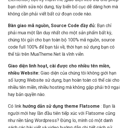
bạn chỉnh sửa nội dung, tùy biến bố cục dễ dàng hơn mà
không cần phải viết bất cứ đoạn code nào.
Bàn giao mã nguồn, Source Code đầy đủ:
Bạn chỉ
phải mua một lần duy nhất cho một sản phẩm bất kỳ,
chúng tôi gửi cho bạn toàn bộ 100% mã nguồn, source
code full 100% để bạn tải về, thời hạn sử dụng bạn có
thể tải trên MuaTheme.Net là vĩnh viễn.
Giao diện linh hoạt, cài được cho nhiều tên miền,
nhiều Website:
Giao diện của chúng tôi không giới hạn
số lượng Website sử dụng, bạn hoàn toàn có thể cài cho
nhiều tên miền, nhiều hosting mà không gặp phải trở ngại
hay bản quyền nào.
Có link
hướng dẫn sử dụng theme Flatsome
: Bạn là
người mới hay lần đầu tiên tiếp xúc với Flatsome cũng
như nền tảng Wordpress? Đừng lo, mình có một danh
sách các bài viết và video hướng dẫn chi tiết cách sử