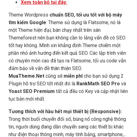
Xem toàn bộ tại đây.
Theme Wordpress
chuẩn SEO, tối ưu tốt với bộ máy
tìm kiếm Google
: Theme sử dụng là Flatsome, nó là
một Theme hiện đại, bán chạy nhất trên sàn
Themeforest nên bạn không cần lo lắng vấn đề có SEO
tốt hay không. Mình xin khẳng định Theme chiếm một
phần nhỏ ảnh hướng đến kết quả SEO. Các lập trình viên
có chuyên môn cao đã tạo ra Flatsome, tối ưu code vẫn
đảm bảo về vấn đề thân thiện SEO.
MuaTheme.Net
cũng sẽ
miễn phí
cho bạn sử dụng 2
Plugin hỗ trợ SEO tốt nhất đó là
RankMath SEO Pro
và
Yoast SEO Premium
tất cả đều có Key và cập nhật liên
tục bản mới nhất.
Tương thích với hầu hết mọi thiết bị (Responsive):
Trong thời buổi chuyển đổi số, bùng nổ công nghệ thông
tin, người dùng đang dần chuyển sang các thiết bị khác
như điện thoại thông minh, máy tính bảng, smartphone,...