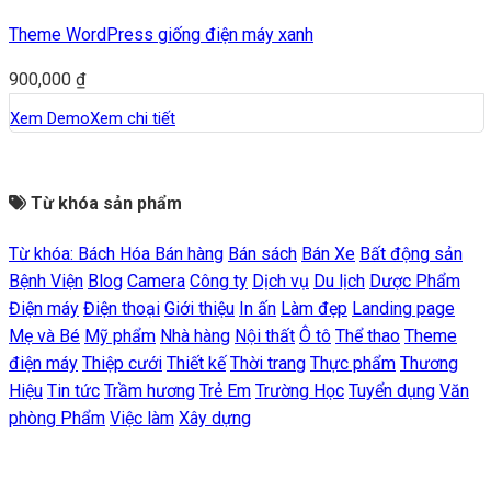
Theme WordPress giống điện máy xanh
900,000
₫
Xem Demo
Xem chi tiết
Từ khóa sản phẩm
Từ khóa:
Bách Hóa
Bán hàng
Bán sách
Bán Xe
Bất động sản
Bệnh Viện
Blog
Camera
Công ty
Dịch vụ
Du lịch
Dược Phẩm
Điện máy
Điện thoại
Giới thiệu
In ấn
Làm đẹp
Landing page
Mẹ và Bé
Mỹ phẩm
Nhà hàng
Nội thất
Ô tô
Thể thao
Theme
điện máy
Thiệp cưới
Thiết kế
Thời trang
Thực phẩm
Thương
Hiệu
Tin tức
Trầm hương
Trẻ Em
Trường Học
Tuyển dụng
Văn
phòng Phẩm
Việc làm
Xây dựng