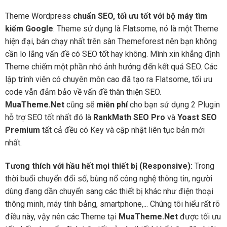
Theme Wordpress
chuẩn SEO, tối ưu tốt với bộ máy tìm
kiếm Google
: Theme sử dụng là Flatsome, nó là một Theme
hiện đại, bán chạy nhất trên sàn Themeforest nên bạn không
cần lo lắng vấn đề có SEO tốt hay không. Mình xin khẳng định
Theme chiếm một phần nhỏ ảnh hướng đến kết quả SEO. Các
lập trình viên có chuyên môn cao đã tạo ra Flatsome, tối ưu
code vẫn đảm bảo về vấn đề thân thiện SEO.
MuaTheme.Net
cũng sẽ
miễn phí
cho bạn sử dụng 2 Plugin
hỗ trợ SEO tốt nhất đó là
RankMath SEO Pro
và
Yoast SEO
Premium
tất cả đều có Key và cập nhật liên tục bản mới
nhất.
Tương thích với hầu hết mọi thiết bị (Responsive):
Trong
thời buổi chuyển đổi số, bùng nổ công nghệ thông tin, người
dùng đang dần chuyển sang các thiết bị khác như điện thoại
thông minh, máy tính bảng, smartphone,... Chúng tôi hiểu rất rõ
điều này, vậy nên các Theme tại
MuaTheme.Net
được tối ưu