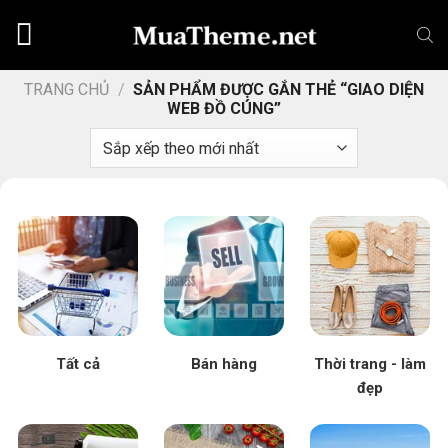
Chuyển
đến
nội
dung
TRANG CHỦ
/
SẢN PHẨM ĐƯỢC GẮN THẺ “GIAO DIỆN
WEB ĐỒ CÚNG”
Tất cả
Bán hàng
Thời trang - làm
đẹp