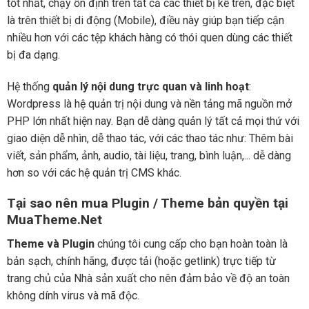
tốt nhất, chạy ổn định trên tất cả các thiết bị kể trên, đặc biệt
là trên thiết bị di động (Mobile), điều này giúp bạn tiếp cận
nhiều hơn với các tệp khách hàng có thói quen dùng các thiết
bị đa dạng.
Hệ thống
quản lý nội dung trực quan và linh hoạt
:
Wordpress là hệ quản trị nội dung và nền tảng mã nguồn mở
PHP lớn nhất hiện nay. Bạn dễ dàng quản lý tất cả mọi thứ với
giao diện dễ nhìn, dễ thao tác, với các thao tác như: Thêm bài
viết, sản phẩm, ảnh, audio, tài liệu, trang, bình luận,... dễ dàng
hơn so với các hệ quản trị CMS khác.
Tại sao nên mua Plugin / Theme bản quyền tại
MuaTheme.Net
Theme và Plugin
chúng tôi cung cấp cho bạn hoàn toàn là
bản sạch, chính hãng, được tải (hoặc getlink) trực tiếp từ
trang chủ của Nhà sản xuất cho nên đảm bảo về độ an toàn
không dính virus và mã độc.