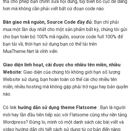
thả cho phép bạn chỉnh sửa nội dung, tùy biến bố cục dễ dàng
hơn mà không cần phải viết bất cứ đoạn code nào.
Bàn giao mã nguồn, Source Code đầy đủ:
Bạn chỉ phải
mua một lần duy nhất cho một sản phẩm bất kỳ, chúng tôi gửi
cho bạn toàn bộ 100% mã nguồn, source code full 100% để
bạn tải về, thời hạn sử dụng bạn có thể tải trên
MuaTheme.Net là vĩnh viễn.
Giao diện linh hoạt, cài được cho nhiều tên miền, nhiều
Website:
Giao diện của chúng tôi không giới hạn số lượng
Website sử dụng, bạn hoàn toàn có thể cài cho nhiều tên
miền, nhiều hosting mà không gặp phải trở ngại hay bản quyền
nào.
Có link
hướng dẫn sử dụng theme Flatsome
: Bạn là người
mới hay lần đầu tiên tiếp xúc với Flatsome cũng như nền tảng
Wordpress? Đừng lo, mình có một danh sách các bài viết và
video hướng dẫn chi tiết cách sử dụng từ cơ bản đến nâng