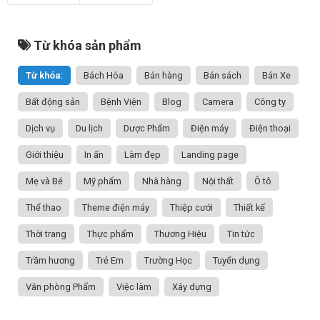
Từ khóa sản phẩm
Từ khóa:
Bách Hóa
Bán hàng
Bán sách
Bán Xe
Bất động sản
Bệnh Viện
Blog
Camera
Công ty
Dịch vụ
Du lịch
Dược Phẩm
Điện máy
Điện thoại
Giới thiệu
In ấn
Làm đẹp
Landing page
Mẹ và Bé
Mỹ phẩm
Nhà hàng
Nội thất
Ô tô
Thể thao
Theme điện máy
Thiệp cưới
Thiết kế
Thời trang
Thực phẩm
Thương Hiệu
Tin tức
Trầm hương
Trẻ Em
Trường Học
Tuyển dụng
Văn phòng Phẩm
Việc làm
Xây dựng