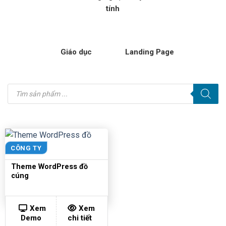
tính
Giáo dục
Landing Page
Tìm
kiếm
sản
phẩm
CÔNG TY
Theme WordPress đồ
cúng
Xem
Xem
Demo
chi tiết