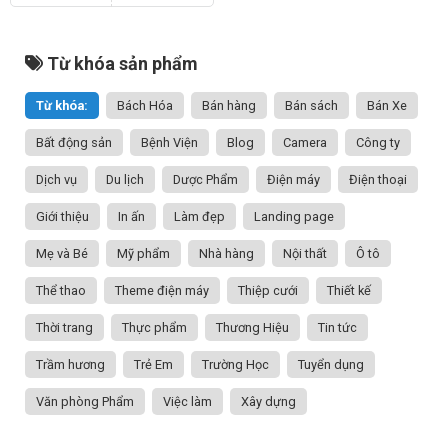
Từ khóa sản phẩm
Từ khóa:
Bách Hóa
Bán hàng
Bán sách
Bán Xe
Bất động sản
Bệnh Viện
Blog
Camera
Công ty
Dịch vụ
Du lịch
Dược Phẩm
Điện máy
Điện thoại
Giới thiệu
In ấn
Làm đẹp
Landing page
Mẹ và Bé
Mỹ phẩm
Nhà hàng
Nội thất
Ô tô
Thể thao
Theme điện máy
Thiệp cưới
Thiết kế
Thời trang
Thực phẩm
Thương Hiệu
Tin tức
Trầm hương
Trẻ Em
Trường Học
Tuyển dụng
Văn phòng Phẩm
Việc làm
Xây dựng