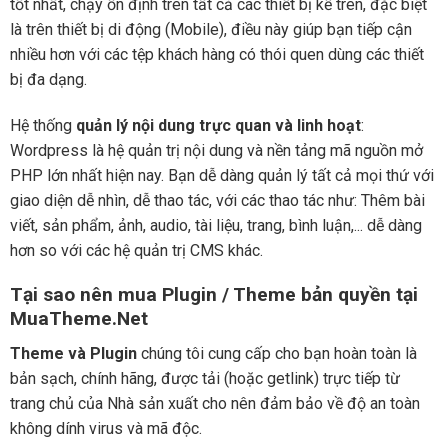
tốt nhất, chạy ổn định trên tất cả các thiết bị kể trên, đặc biệt
là trên thiết bị di động (Mobile), điều này giúp bạn tiếp cận
nhiều hơn với các tệp khách hàng có thói quen dùng các thiết
bị đa dạng.
Hệ thống
quản lý nội dung trực quan và linh hoạt
:
Wordpress là hệ quản trị nội dung và nền tảng mã nguồn mở
PHP lớn nhất hiện nay. Bạn dễ dàng quản lý tất cả mọi thứ với
giao diện dễ nhìn, dễ thao tác, với các thao tác như: Thêm bài
viết, sản phẩm, ảnh, audio, tài liệu, trang, bình luận,... dễ dàng
hơn so với các hệ quản trị CMS khác.
Tại sao nên mua Plugin / Theme bản quyền tại
MuaTheme.Net
Theme và Plugin
chúng tôi cung cấp cho bạn hoàn toàn là
bản sạch, chính hãng, được tải (hoặc getlink) trực tiếp từ
trang chủ của Nhà sản xuất cho nên đảm bảo về độ an toàn
không dính virus và mã độc.