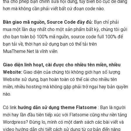
thả cho phép bạn chỉnh sửa nội dung, tùy biến bố cục dễ dàng
hơn mà không cần phải viết bất cứ đoạn code nào.
Bàn giao mã nguồn, Source Code đầy đủ:
Bạn chỉ phải
mua một lần duy nhất cho một sản phẩm bất kỳ, chúng tôi gửi
cho bạn toàn bộ 100% mã nguồn, source code full 100% để
bạn tải về, thời hạn sử dụng bạn có thể tải trên
MuaTheme.Net là vĩnh viễn.
Giao diện linh hoạt, cài được cho nhiều tên miền, nhiều
Website:
Giao diện của chúng tôi không giới hạn số lượng
Website sử dụng, bạn hoàn toàn có thể cài cho nhiều tên
miền, nhiều hosting mà không gặp phải trở ngại hay bản quyền
nào.
Có link
hướng dẫn sử dụng theme Flatsome
: Bạn là người
mới hay lần đầu tiên tiếp xúc với Flatsome cũng như nền tảng
Wordpress? Đừng lo, mình có một danh sách các bài viết và
video hướng dẫn chi tiết cách sử dụng từ cơ bản đến nâng