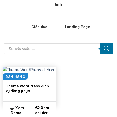
tính
Giáo dục
Landing Page
Tìm
kiếm
sản
phẩm
BÁN HÀNG
Theme WordPress dịch
vụ đồng phục
Xem
Xem
Demo
chi tiết