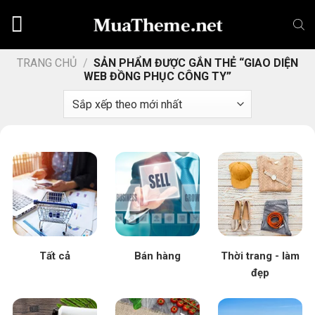
Chuyển
đến
nội
dung
TRANG CHỦ
/
SẢN PHẨM ĐƯỢC GẮN THẺ “GIAO DIỆN
WEB ĐỒNG PHỤC CÔNG TY”
Tất cả
Bán hàng
Thời trang - làm
đẹp