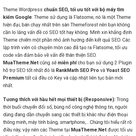
Theme Wordpress
chuẩn SEO, tối ưu tốt với bộ máy tìm
kiếm Google
: Theme sử dụng là Flatsome, nó là một Theme
hiện đại, bán chạy nhất trên sàn Themeforest nên bạn không
cần lo lắng vấn đề có SEO tốt hay không. Mình xin khẳng định
Theme chiếm một phần nhỏ ảnh hướng đến kết quả SEO. Các
lập trình viên có chuyên môn cao đã tạo ra Flatsome, tối ưu
code vẫn đảm bảo về vấn đề thân thiện SEO.
MuaTheme.Net
cũng sẽ
miễn phí
cho bạn sử dụng 2 Plugin
hỗ trợ SEO tốt nhất đó là
RankMath SEO Pro
và
Yoast SEO
Premium
tất cả đều có Key và cập nhật liên tục bản mới
nhất.
Tương thích với hầu hết mọi thiết bị (Responsive):
Trong
thời buổi chuyển đổi số, bùng nổ công nghệ thông tin, người
dùng đang dần chuyển sang các thiết bị khác như điện thoại
thông minh, máy tính bảng, smartphone,... Chúng tôi hiểu rất rõ
điều này, vậy nên các Theme tại
MuaTheme.Net
được tối ưu