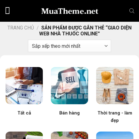
Chuyển
đến
nội
dung
TRANG CHỦ
/
SẢN PHẨM ĐƯỢC GẮN THẺ “GIAO DIỆN
WEB NHÀ THUỐC ONLINE”
Tất cả
Bán hàng
Thời trang - làm
đẹp