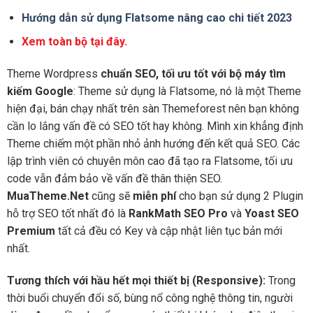
Hướng dẫn sử dụng Flatsome nâng cao chi tiết 2023
Xem toàn bộ tại đây.
Theme Wordpress
chuẩn SEO, tối ưu tốt với bộ máy tìm
kiếm Google
: Theme sử dụng là Flatsome, nó là một Theme
hiện đại, bán chạy nhất trên sàn Themeforest nên bạn không
cần lo lắng vấn đề có SEO tốt hay không. Mình xin khẳng định
Theme chiếm một phần nhỏ ảnh hướng đến kết quả SEO. Các
lập trình viên có chuyên môn cao đã tạo ra Flatsome, tối ưu
code vẫn đảm bảo về vấn đề thân thiện SEO.
MuaTheme.Net
cũng sẽ
miễn phí
cho bạn sử dụng 2 Plugin
hỗ trợ SEO tốt nhất đó là
RankMath SEO Pro
và
Yoast SEO
Premium
tất cả đều có Key và cập nhật liên tục bản mới
nhất.
Tương thích với hầu hết mọi thiết bị (Responsive):
Trong
thời buổi chuyển đổi số, bùng nổ công nghệ thông tin, người