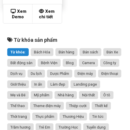
Xem
Xem
Demo
chi tiết
Từ khóa sản phẩm
Từ khóa:
Bách Hóa
Bán hàng
Bán sách
Bán Xe
Bất động sản
Bệnh Viện
Blog
Camera
Công ty
Dịch vụ
Du lịch
Dược Phẩm
Điện máy
Điện thoại
Giới thiệu
In ấn
Làm đẹp
Landing page
Mẹ và Bé
Mỹ phẩm
Nhà hàng
Nội thất
Ô tô
Thể thao
Theme điện máy
Thiệp cưới
Thiết kế
Thời trang
Thực phẩm
Thương Hiệu
Tin tức
Trầm hương
Trẻ Em
Trường Học
Tuyển dụng