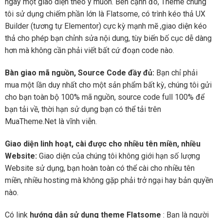
ngay một giao diện theo ý muốn. Bên cạnh đó, Theme chúng
tôi sử dụng chiếm phần lớn là Flatsome, có trình kéo thả UX
Builder (tương tự Elementor) cực kỳ mạnh mẽ ,giao diện kéo
thả cho phép bạn chỉnh sửa nội dung, tùy biến bố cục dễ dàng
hơn mà không cần phải viết bất cứ đoạn code nào.
Bàn giao mã nguồn, Source Code đầy đủ:
Bạn chỉ phải
mua một lần duy nhất cho một sản phẩm bất kỳ, chúng tôi gửi
cho bạn toàn bộ 100% mã nguồn, source code full 100% để
bạn tải về, thời hạn sử dụng bạn có thể tải trên
MuaTheme.Net là vĩnh viễn.
Giao diện linh hoạt, cài được cho nhiều tên miền, nhiều
Website:
Giao diện của chúng tôi không giới hạn số lượng
Website sử dụng, bạn hoàn toàn có thể cài cho nhiều tên
miền, nhiều hosting mà không gặp phải trở ngại hay bản quyền
nào.
Có link
hướng dẫn sử dụng theme Flatsome
: Bạn là người