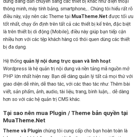
dùng đang dần chuyển sang các thiết bị khác như điện thoại
thông minh, máy tính bảng, smartphone,... Chúng tôi hiểu rất rõ
điều này, vậy nên các Theme tại
MuaTheme.Net
được tối ưu
tốt nhất, chạy ổn định trên tất cả các thiết bị kể trên, đặc biệt
là trên thiết bị di động (Mobile), điều này giúp bạn tiếp cận
nhiều hơn với các tệp khách hàng có thói quen dùng các thiết
bị đa dạng.
Hệ thống
quản lý nội dung trực quan và linh hoạt
:
Wordpress là hệ quản trị nội dung và nền tảng mã nguồn mở
PHP lớn nhất hiện nay. Bạn dễ dàng quản lý tất cả mọi thứ với
giao diện dễ nhìn, dễ thao tác, với các thao tác như: Thêm bài
viết, sản phẩm, ảnh, audio, tài liệu, trang, bình luận,... dễ dàng
hơn so với các hệ quản trị CMS khác.
Tại sao nên mua Plugin / Theme bản quyền tại
MuaTheme.Net
Theme và Plugin
chúng tôi cung cấp cho bạn hoàn toàn là