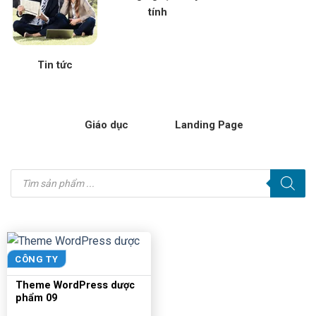
tính
Tin tức
Giáo dục
Landing Page
Tìm
kiếm
sản
phẩm
CÔNG TY
Theme WordPress dược
phẩm 09