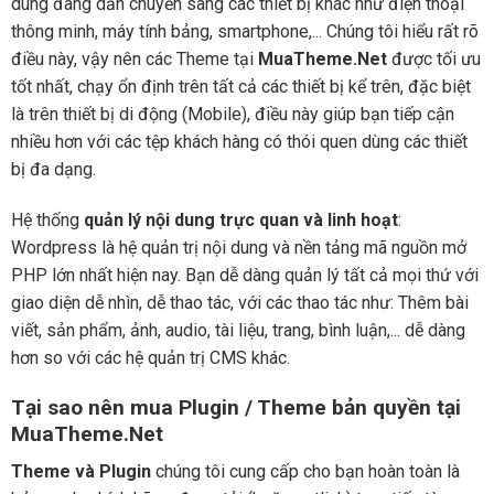
dùng đang dần chuyển sang các thiết bị khác như điện thoại
thông minh, máy tính bảng, smartphone,... Chúng tôi hiểu rất rõ
điều này, vậy nên các Theme tại
MuaTheme.Net
được tối ưu
tốt nhất, chạy ổn định trên tất cả các thiết bị kể trên, đặc biệt
là trên thiết bị di động (Mobile), điều này giúp bạn tiếp cận
nhiều hơn với các tệp khách hàng có thói quen dùng các thiết
bị đa dạng.
Hệ thống
quản lý nội dung trực quan và linh hoạt
:
Wordpress là hệ quản trị nội dung và nền tảng mã nguồn mở
PHP lớn nhất hiện nay. Bạn dễ dàng quản lý tất cả mọi thứ với
giao diện dễ nhìn, dễ thao tác, với các thao tác như: Thêm bài
viết, sản phẩm, ảnh, audio, tài liệu, trang, bình luận,... dễ dàng
hơn so với các hệ quản trị CMS khác.
Tại sao nên mua Plugin / Theme bản quyền tại
MuaTheme.Net
Theme và Plugin
chúng tôi cung cấp cho bạn hoàn toàn là