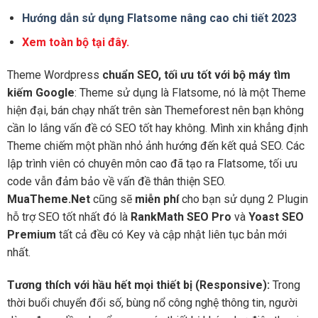
Hướng dẫn sử dụng Flatsome nâng cao chi tiết 2023
Xem toàn bộ tại đây.
Theme Wordpress
chuẩn SEO, tối ưu tốt với bộ máy tìm
kiếm Google
: Theme sử dụng là Flatsome, nó là một Theme
hiện đại, bán chạy nhất trên sàn Themeforest nên bạn không
cần lo lắng vấn đề có SEO tốt hay không. Mình xin khẳng định
Theme chiếm một phần nhỏ ảnh hướng đến kết quả SEO. Các
lập trình viên có chuyên môn cao đã tạo ra Flatsome, tối ưu
code vẫn đảm bảo về vấn đề thân thiện SEO.
MuaTheme.Net
cũng sẽ
miễn phí
cho bạn sử dụng 2 Plugin
hỗ trợ SEO tốt nhất đó là
RankMath SEO Pro
và
Yoast SEO
Premium
tất cả đều có Key và cập nhật liên tục bản mới
nhất.
Tương thích với hầu hết mọi thiết bị (Responsive):
Trong
thời buổi chuyển đổi số, bùng nổ công nghệ thông tin, người