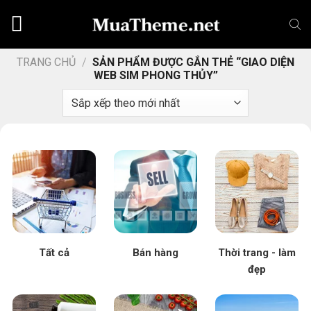
Chuyển
đến
nội
dung
TRANG CHỦ
/
SẢN PHẨM ĐƯỢC GẮN THẺ “GIAO DIỆN
WEB SIM PHONG THỦY”
Tất cả
Bán hàng
Thời trang - làm
đẹp