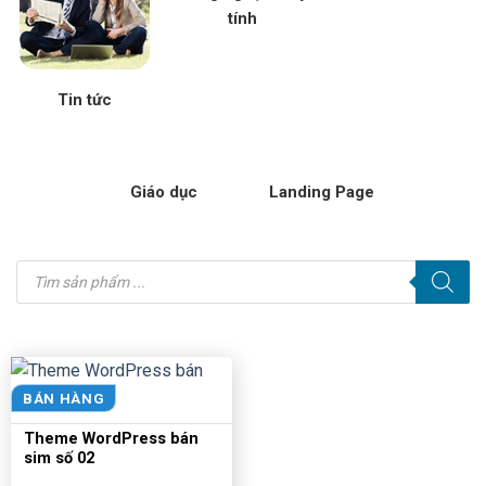
tính
Tin tức
Giáo dục
Landing Page
Tìm
kiếm
sản
phẩm
BÁN HÀNG
Theme WordPress bán
sim số 02