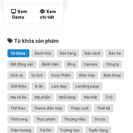
Xem
Xem
Demo
chi tiết
Từ khóa sản phẩm
Từ khóa:
Bách Hóa
Bán hàng
Bán sách
Bán Xe
Bất động sản
Bệnh Viện
Blog
Camera
Công ty
Dịch vụ
Du lịch
Dược Phẩm
Điện máy
Điện thoại
Giới thiệu
In ấn
Làm đẹp
Landing page
Mẹ và Bé
Mỹ phẩm
Nhà hàng
Nội thất
Ô tô
Thể thao
Theme điện máy
Thiệp cưới
Thiết kế
Thời trang
Thực phẩm
Thương Hiệu
Tin tức
Trầm hương
Trẻ Em
Trường Học
Tuyển dụng