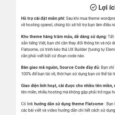
Lợi í
Hỗ trợ cài đặt miễn phí:
Sau khi mua theme wordpre
về hosting cpanel, chúng tôi sẽ hỗ trợ bạn làm điều n
Kho theme hàng trăm mẫu, dễ dàng sử dụng:
Tất 
sẵn tiếng Việt, bạn chỉ cần thay đổi thông tin và nộ
Flatsome, có trình kéo thả UX Builder (tương tự Ele
cần phải viết bất cứ đoạn code nào.
Bàn giao mã nguồn, Source Code đầy đủ:
Bạn chỉ 
100% để bạn tải về, thời hạn sử dụng bạn có thể tải 
Giao diện linh hoạt, cài được cho nhiều tên miền,
tên miền, nhiều hosting mà không gặp phải trở ngại 
Có link
hướng dẫn sử dụng theme Flatsome
: Bạn 
các bài viết và video hướng dẫn chi tiết cách sử dụ