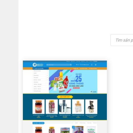
Tìm
kiếm
sản
phẩm