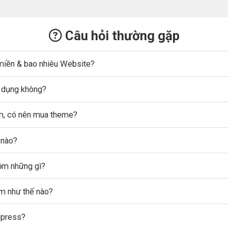
Câu hỏi thường gặp
miền & bao nhiêu Website?
ử dụng không?
ẩm, có nên mua theme?
 nào?
gồm những gì?
ẩm như thế nào?
dpress?