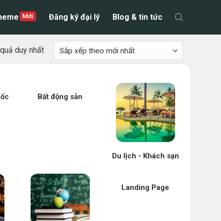
theme
Đăng ký đại lý
Blog & tin tức
t quả duy nhất
uốc
Bất động sản
Du lịch - Khách sạn
Landing Page