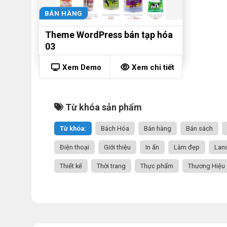
BÁN HÀNG
Theme WordPress bán tạp hóa
03
Xem Demo
Xem chi tiết
Từ khóa sản phẩm
Từ khóa:
Bách Hóa
Bán hàng
Bán sách
Điện thoại
Giới thiệu
In ấn
Làm đẹp
Lan
Thiết kế
Thời trang
Thực phẩm
Thương Hiệu