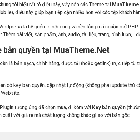
Chúng tôi hiểu rất rõ điều này, vậy nên các Theme tại
MuaTheme.
 (Mobile), điều này giúp bạn tiếp cận nhiều hơn với các tệp khách h
Wordpress là hệ quản trị nội dung và nền tảng mã nguồn mở PHP l
ư: Thêm bài viết, sản phẩm, ảnh, audio, tài liệu, trang, bình luận,..
e bản quyền tại MuaTheme.Net
oàn là bản sạch, chính hãng, được tải (hoặc getlink) trực tiếp t
án có key bản quyền, cập nhật tự động (không phải update thủ cô
a Website.
Plugin tương ứng đã chọn mua, đi kèm với
Key bản quyền
(thườn
n xuất với giá rẻ mà chất lượng không khác gì so với bản gốc.