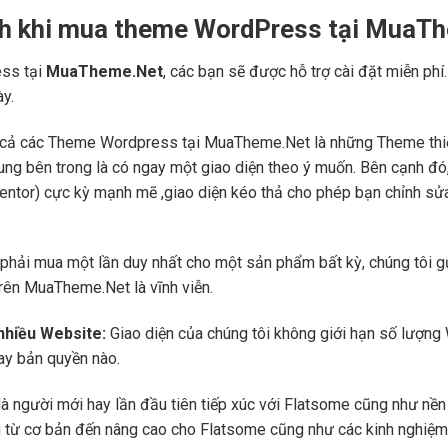
ch khi mua theme WordPress tại MuaT
ss tại
MuaTheme.Net
, các bạn sẽ được hỗ trợ cài đặt miễn phí
ày.
cả các Theme Wordpress tại MuaTheme.Net là những Theme thiết k
i dung bên trong là có ngay một giao diện theo ý muốn. Bên cạnh 
mentor) cực kỳ mạnh mẽ ,giao diện kéo thả cho phép bạn chỉnh sử
phải mua một lần duy nhất cho một sản phẩm bất kỳ, chúng tôi g
trên MuaTheme.Net là vĩnh viễn.
 nhiều Website:
Giao diện của chúng tôi không giới hạn số lượng 
hay bản quyền nào.
là người mới hay lần đầu tiên tiếp xúc với Flatsome cũng như n
ng từ cơ bản đến nâng cao cho Flatsome cũng như các kinh nghiệm