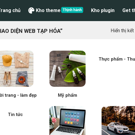
Trang chủ
Kho theme
Kho plugin
Get 
AO DIỆN WEB TẠP HÓA”
Hiển thị kế
Thực phẩm - Th
ời trang - làm đẹp
Mỹ phẩm
Tin tức