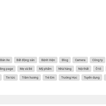
Bán Xe
Bất động sản
Bệnh Viện
Blog
Camera
Công ty
ding page
Mẹ và Bé
Mỹ phẩm
Nhà hàng
Nội thất
Ô tô
Tin tức
Trầm hương
Trẻ Em
Trường Học
Tuyển dụng