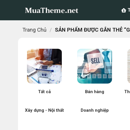
Chuyển
đến
nội
dung
Trang Chủ
/
SẢN PHẨM ĐƯỢC GẮN THẺ “GI
Tất cả
Bán hàng
Th
Xây dựng - Nội thất
Doanh nghiệp