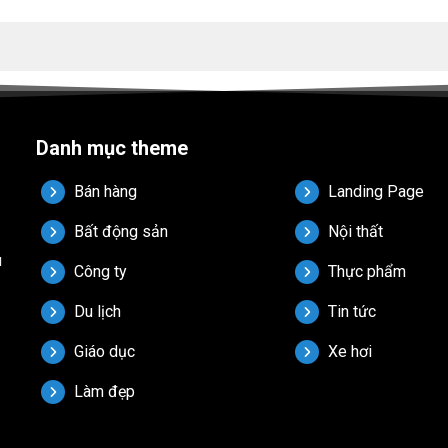
Danh mục theme
Bán hàng
Landing Page
Bất động sản
Nội thất
u
Công ty
Thực phẩm
Du lịch
Tin tức
Giáo dục
Xe hơi
Làm đẹp