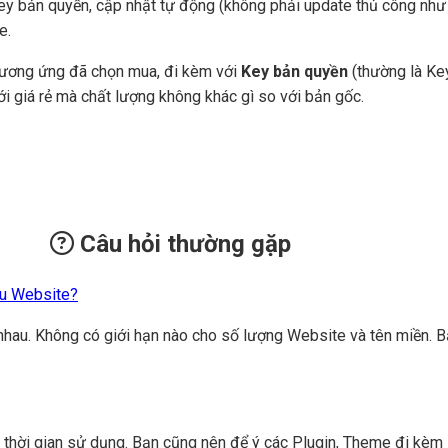
ey bản quyền, cập nhật tự động (không phải update thủ công như c
e.
tương ứng đã chọn mua, đi kèm với
Key bản quyền
(thường là Key
ới giá rẻ mà chất lượng không khác gì so với bản gốc.
Câu hỏi thường gặp
êu Website?
nhau. Không có giới hạn nào cho số lượng Website và tên miền. B
n thời gian sử dụng. Bạn cũng nên để ý các Plugin, Theme đi kèm 