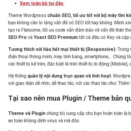
Xem toàn bộ tại đây.
Theme Wordpress
chuẩn SEO, tối ưu tốt với bộ máy tìm 
bạn không cần lo lắng vấn đề có SEO tốt hay không. Mình x
tạo ra Flatsome, tối ưu code vẫn đảm bảo về vấn đề thân th
SEO Pro
và
Yoast SEO Premium
tất cả đều có Key và cập n
Tương thích với hầu hết mọi thiết bị (Responsive):
Trong t
điện thoại thông minh, máy tính bảng, smartphone,... Chúng tô
các thiết bị kể trên, đặc biệt là trên thiết bị di động (Mobile
Hệ thống
quản lý nội dung trực quan và linh hoạt
: Wordpre
với giao diện dễ nhìn, dễ thao tác, với các thao tác như: Thêm b
Tại sao nên mua Plugin / Theme bản 
Theme và Plugin
chúng tôi cung cấp cho bạn hoàn toàn là b
an toàn không dính virus và mã độc.