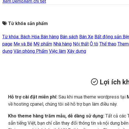
Xem Demo
Xem chi tiết
Từ khóa sản phẩm
Từ khóa:
Bách Hóa
Bán hàng
Bán sách
Bán Xe
Bất động sản
Bệ
page
Mẹ và Bé
Mỹ phẩm
Nhà hàng
Nội thất
Ô tô
Thể thao
Them
dụng
Văn phòng Phẩm
Việc làm
Xây dựng
Lợi ích 
Hỗ trợ cài đặt miễn phí:
Sau khi mua theme wordpress tại
về hosting cpanel, chúng tôi sẽ hỗ trợ bạn làm điều này.
Kho theme hàng trăm mẫu, dễ dàng sử dụng:
Tất cả các 
sẵn tiếng Việt, bạn chỉ cần thay đổi thông tin và nội dung b