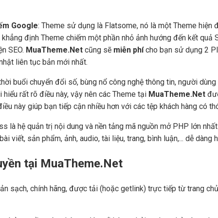
kiếm Google
: Theme sử dụng là Flatsome, nó là một Theme hiện đ
in khẳng định Theme chiếm một phần nhỏ ảnh hướng đến kết quả S
iện SEO.
MuaTheme.Net
cũng sẽ
miễn phí
cho bạn sử dụng 2 Plu
hật liên tục bản mới nhất.
hời buổi chuyển đổi số, bùng nổ công nghệ thông tin, người dùng
i hiểu rất rõ điều này, vậy nên các Theme tại
MuaTheme.Net
đượ
), điều này giúp bạn tiếp cận nhiều hơn với các tệp khách hàng có t
ss là hệ quản trị nội dung và nền tảng mã nguồn mở PHP lớn nhất 
ài viết, sản phẩm, ảnh, audio, tài liệu, trang, bình luận,... dễ dàn
quyền tại MuaTheme.Net
ản sạch, chính hãng, được tải (hoặc getlink) trực tiếp từ trang 