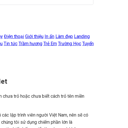
áy
Điện thoại
Giới thiệu
In ấn
Làm đẹp
Landing
ệu
Tin tức
Trầm hương
Trẻ Em
Trường Học
Tuyển
Net
n chưa trỏ hoặc chưa biết cách trỏ tên miền
ác lập trình viên người Việt Nam, nên sẽ có
e chúng tôi sử dụng chiếm phần lớn là