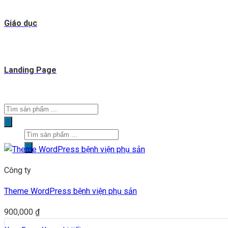
Giáo dục
Landing Page
Tìm
kiếm
Tìm
sản
kiếm
phẩm
sản
Công ty
phẩm
Theme WordPress bệnh viện phụ sản
900,000
₫