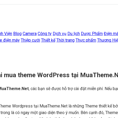
nh Viện
Blog
Camera
Công ty
Dịch vụ
Du lịch
Dược Phẩm
Điện m
e điện máy
Thiệp cưới
Thiết kế
Thời trang
Thực phẩm
Thương Hi
khi mua theme WordPress tại MuaTheme.
MuaTheme.Net
, các bạn sẽ được hỗ trợ cài đặt miễn phí. Nếu bạ
Theme Wordpress tại MuaTheme.Net là những Theme thiết kế bởi c
ên trong là có ngay một giao diện theo ý muốn. Bên cạnh đó, Them