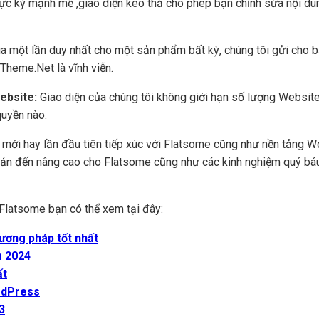
cực kỳ mạnh mẽ ,giao diện kéo thả cho phép bạn chỉnh sửa nội du
a một lần duy nhất cho một sản phẩm bất kỳ, chúng tôi gửi cho 
Theme.Net là vĩnh viễn.
Website:
Giao diện của chúng tôi không giới hạn số lượng Website
quyền nào.
i mới hay lần đầu tiên tiếp xúc với Flatsome cũng như nền tảng 
 bản đến nâng cao cho Flatsome cũng như các kinh nghiệm quý báu
Flatsome bạn có thể xem tại đây:
ương pháp tốt nhất
m 2024
ất
ordPress
3