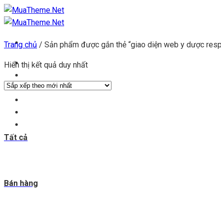
Chuyển
đến
nội
Trang chủ
/
Sản phẩm được gắn thẻ “giao diện web y dược res
dung
Trang chủ
Hiển thị kết quả duy nhất
Kho theme
Kho plugin
Get theme
Đăng ký đại lý
Blog & tin tức
Tất cả
Bán hàng