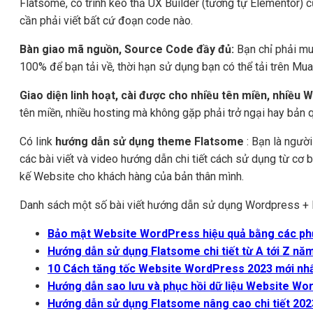
Flatsome, có trình kéo thả UX Builder (tương tự Elementor) 
cần phải viết bất cứ đoạn code nào.
Bàn giao mã nguồn, Source Code đầy đủ:
Bạn chỉ phải mu
100% để bạn tải về, thời hạn sử dụng bạn có thể tải trên Mua
Giao diện linh hoạt, cài được cho nhiều tên miền, nhiều 
tên miền, nhiều hosting mà không gặp phải trở ngại hay bản 
Có link
hướng dẫn sử dụng theme Flatsome
: Bạn là ngườ
các bài viết và video hướng dẫn chi tiết cách sử dụng từ cơ
kế Website cho khách hàng của bản thân mình.
Danh sách một số bài viết hướng dẫn sử dụng Wordpress + 
Bảo mật Website WordPress hiệu quả bằng các ph
Hướng dẫn sử dụng Flatsome chi tiết từ A tới Z nă
10 Cách tăng tốc Website WordPress 2023 mới nh
Hướng dẫn sao lưu và phục hồi dữ liệu Website W
Hướng dẫn sử dụng Flatsome nâng cao chi tiết 202