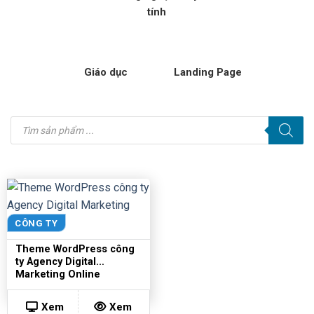
tính
Giáo dục
Landing Page
Tìm
kiếm
sản
phẩm
CÔNG TY
Theme WordPress công
ty Agency Digital
Marketing Online
Xem
Xem