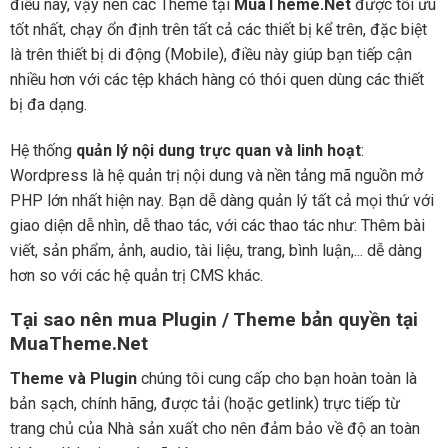
điều này, vậy nên các Theme tại
MuaTheme.Net
được tối ưu
tốt nhất, chạy ổn định trên tất cả các thiết bị kể trên, đặc biệt
là trên thiết bị di động (Mobile), điều này giúp bạn tiếp cận
nhiều hơn với các tệp khách hàng có thói quen dùng các thiết
bị đa dạng.
Hệ thống
quản lý nội dung trực quan và linh hoạt
:
Wordpress là hệ quản trị nội dung và nền tảng mã nguồn mở
PHP lớn nhất hiện nay. Bạn dễ dàng quản lý tất cả mọi thứ với
giao diện dễ nhìn, dễ thao tác, với các thao tác như: Thêm bài
viết, sản phẩm, ảnh, audio, tài liệu, trang, bình luận,... dễ dàng
hơn so với các hệ quản trị CMS khác.
Tại sao nên mua Plugin / Theme bản quyền tại
MuaTheme.Net
Theme và Plugin
chúng tôi cung cấp cho bạn hoàn toàn là
bản sạch, chính hãng, được tải (hoặc getlink) trực tiếp từ
trang chủ của Nhà sản xuất cho nên đảm bảo về độ an toàn