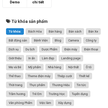
Demo
chi tiết
Từ khóa sản phẩm
Từ khóa:
Bách Hóa
Bán hàng
Bán sách
Bán Xe
Bất động sản
Bệnh Viện
Blog
Camera
Công ty
Dịch vụ
Du lịch
Dược Phẩm
Điện máy
Điện thoại
Giới thiệu
In ấn
Làm đẹp
Landing page
Mẹ và Bé
Mỹ phẩm
Nhà hàng
Nội thất
Ô tô
Thể thao
Theme điện máy
Thiệp cưới
Thiết kế
Thời trang
Thực phẩm
Thương Hiệu
Tin tức
Trầm hương
Trẻ Em
Trường Học
Tuyển dụng
Văn phòng Phẩm
Việc làm
Xây dựng