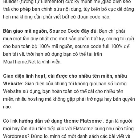
Builder (tương tự Elementor) cực kỳ mạnh mẽ ,giao diện kéo
thả cho phép bạn chỉnh sửa nội dung, tùy biến bố cục dễ dàng
hơn mà không cần phải viết bất cứ đoạn code nào.
Bàn giao mã nguồn, Source Code đầy đủ:
Bạn chỉ phải
mua một lần duy nhất cho một sản phẩm bất kỳ, chúng tôi gửi
cho bạn toàn bộ 100% mã nguồn, source code full 100% để
bạn tải về, thời hạn sử dụng bạn có thể tải trên
MuaTheme.Net là vĩnh viễn.
Giao diện linh hoạt, cài được cho nhiều tên miền, nhiều
Website:
Giao diện của chúng tôi không giới hạn số lượng
Website sử dụng, bạn hoàn toàn có thể cài cho nhiều tên
miền, nhiều hosting mà không gặp phải trở ngại hay bản quyền
nào.
Có link
hướng dẫn sử dụng theme Flatsome
: Bạn là người
mới hay lần đầu tiên tiếp xúc với Flatsome cũng như nền tảng
Wordpress? Đừng lo, mình có một danh sách các bài viết và