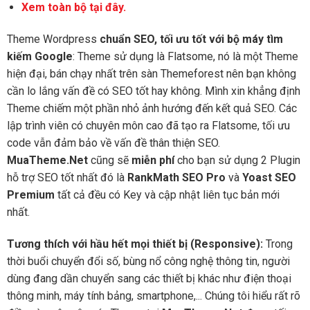
Xem toàn bộ tại đây.
Theme Wordpress
chuẩn SEO, tối ưu tốt với bộ máy tìm
kiếm Google
: Theme sử dụng là Flatsome, nó là một Theme
hiện đại, bán chạy nhất trên sàn Themeforest nên bạn không
cần lo lắng vấn đề có SEO tốt hay không. Mình xin khẳng định
Theme chiếm một phần nhỏ ảnh hướng đến kết quả SEO. Các
lập trình viên có chuyên môn cao đã tạo ra Flatsome, tối ưu
code vẫn đảm bảo về vấn đề thân thiện SEO.
MuaTheme.Net
cũng sẽ
miễn phí
cho bạn sử dụng 2 Plugin
hỗ trợ SEO tốt nhất đó là
RankMath SEO Pro
và
Yoast SEO
Premium
tất cả đều có Key và cập nhật liên tục bản mới
nhất.
Tương thích với hầu hết mọi thiết bị (Responsive):
Trong
thời buổi chuyển đổi số, bùng nổ công nghệ thông tin, người
dùng đang dần chuyển sang các thiết bị khác như điện thoại
thông minh, máy tính bảng, smartphone,... Chúng tôi hiểu rất rõ