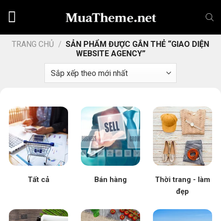
Chuyển
đến
nội
dung
TRANG CHỦ
/
SẢN PHẨM ĐƯỢC GẮN THẺ “GIAO DIỆN
WEBSITE AGENCY”
Tất cả
Bán hàng
Thời trang - làm
đẹp