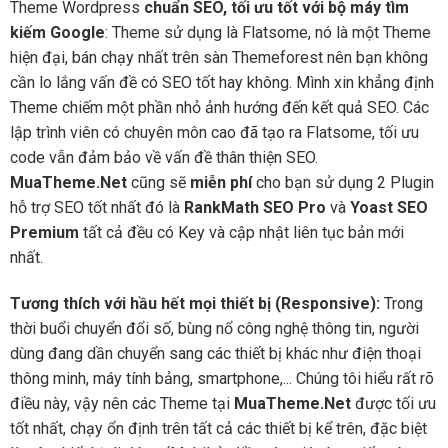
Theme Wordpress
chuẩn SEO, tối ưu tốt với bộ máy tìm
kiếm Google
: Theme sử dụng là Flatsome, nó là một Theme
hiện đại, bán chạy nhất trên sàn Themeforest nên bạn không
cần lo lắng vấn đề có SEO tốt hay không. Mình xin khẳng định
Theme chiếm một phần nhỏ ảnh hướng đến kết quả SEO. Các
lập trình viên có chuyên môn cao đã tạo ra Flatsome, tối ưu
code vẫn đảm bảo về vấn đề thân thiện SEO.
MuaTheme.Net
cũng sẽ
miễn phí
cho bạn sử dụng 2 Plugin
hỗ trợ SEO tốt nhất đó là
RankMath SEO Pro
và
Yoast SEO
Premium
tất cả đều có Key và cập nhật liên tục bản mới
nhất.
Tương thích với hầu hết mọi thiết bị (Responsive):
Trong
thời buổi chuyển đổi số, bùng nổ công nghệ thông tin, người
dùng đang dần chuyển sang các thiết bị khác như điện thoại
thông minh, máy tính bảng, smartphone,... Chúng tôi hiểu rất rõ
điều này, vậy nên các Theme tại
MuaTheme.Net
được tối ưu
tốt nhất, chạy ổn định trên tất cả các thiết bị kể trên, đặc biệt