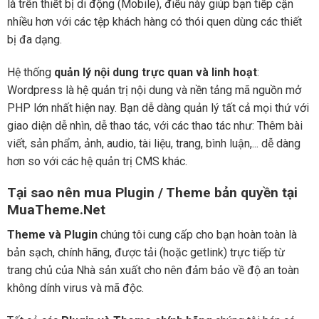
là trên thiết bị di động (Mobile), điều này giúp bạn tiếp cận
nhiều hơn với các tệp khách hàng có thói quen dùng các thiết
bị đa dạng.
Hệ thống
quản lý nội dung trực quan và linh hoạt
:
Wordpress là hệ quản trị nội dung và nền tảng mã nguồn mở
PHP lớn nhất hiện nay. Bạn dễ dàng quản lý tất cả mọi thứ với
giao diện dễ nhìn, dễ thao tác, với các thao tác như: Thêm bài
viết, sản phẩm, ảnh, audio, tài liệu, trang, bình luận,... dễ dàng
hơn so với các hệ quản trị CMS khác.
Tại sao nên mua Plugin / Theme bản quyền tại
MuaTheme.Net
Theme và Plugin
chúng tôi cung cấp cho bạn hoàn toàn là
bản sạch, chính hãng, được tải (hoặc getlink) trực tiếp từ
trang chủ của Nhà sản xuất cho nên đảm bảo về độ an toàn
không dính virus và mã độc.