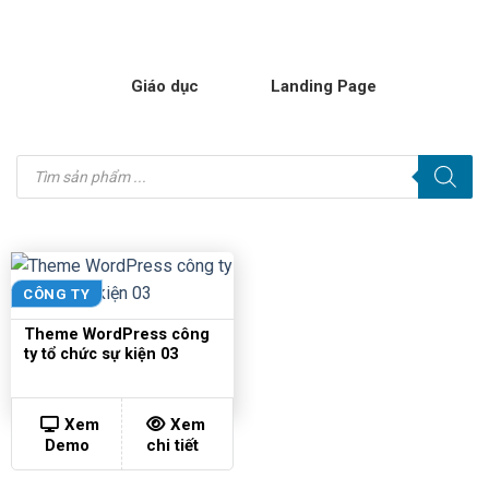
Giáo dục
Landing Page
Tìm
kiếm
sản
phẩm
CÔNG TY
Theme WordPress công
ty tổ chức sự kiện 03
Xem
Xem
Demo
chi tiết