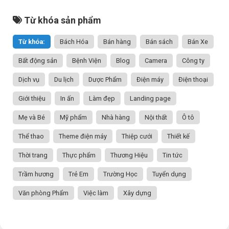
Từ khóa sản phẩm
Từ khóa:
Bách Hóa
Bán hàng
Bán sách
Bán Xe
Bất động sản
Bệnh Viện
Blog
Camera
Công ty
Dịch vụ
Du lịch
Dược Phẩm
Điện máy
Điện thoại
Giới thiệu
In ấn
Làm đẹp
Landing page
Mẹ và Bé
Mỹ phẩm
Nhà hàng
Nội thất
Ô tô
Thể thao
Theme điện máy
Thiệp cưới
Thiết kế
Thời trang
Thực phẩm
Thương Hiệu
Tin tức
Trầm hương
Trẻ Em
Trường Học
Tuyển dụng
Văn phòng Phẩm
Việc làm
Xây dựng