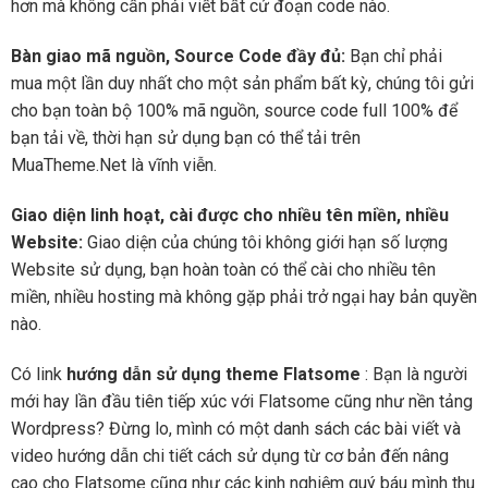
hơn mà không cần phải viết bất cứ đoạn code nào.
Bàn giao mã nguồn, Source Code đầy đủ:
Bạn chỉ phải
mua một lần duy nhất cho một sản phẩm bất kỳ, chúng tôi gửi
cho bạn toàn bộ 100% mã nguồn, source code full 100% để
bạn tải về, thời hạn sử dụng bạn có thể tải trên
MuaTheme.Net là vĩnh viễn.
Giao diện linh hoạt, cài được cho nhiều tên miền, nhiều
Website:
Giao diện của chúng tôi không giới hạn số lượng
Website sử dụng, bạn hoàn toàn có thể cài cho nhiều tên
miền, nhiều hosting mà không gặp phải trở ngại hay bản quyền
nào.
Có link
hướng dẫn sử dụng theme Flatsome
: Bạn là người
mới hay lần đầu tiên tiếp xúc với Flatsome cũng như nền tảng
Wordpress? Đừng lo, mình có một danh sách các bài viết và
video hướng dẫn chi tiết cách sử dụng từ cơ bản đến nâng
cao cho Flatsome cũng như các kinh nghiệm quý báu mình thu