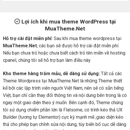
Lợi ích khi mua theme WordPress tại
MuaTheme.Net
Hỗ trợ cài đặt miễn phí:
Sau khi mua theme wordpress tại
MuaTheme.Net
, các bạn sẽ được hỗ trợ cài đặt miễn phí.
Nếu bạn chưa trỏ hoặc chưa biết cách trỏ tên miền về hosting
cpanel, chúng tôi sẽ hỗ trợ bạn làm điều này.
Kho theme hàng trăm mẫu, dễ dàng sử dụng:
Tất cả các
Theme Wordpress tại MuaTheme.Net là những Theme thiết
kế bởi các lập trình viên người Việt Nam, nên sẽ có sẵn tiếng
Việt, bạn chỉ cần thay đổi thông tin và nội dung bên trong là có
ngay một giao diện theo ý muốn. Bên cạnh đó, Theme chúng
tôi sử dụng chiếm phần lớn là Flatsome, có trình kéo thả UX
Builder (tương tự Elementor) cực kỳ mạnh mẽ ,giao diện kéo
thả cho phép bạn chỉnh sửa nội dung, tùy biến bố cục dễ dàng