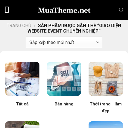
Chuyển
đến
nội
dung
TRANG CHỦ
/
SẢN PHẨM ĐƯỢC GẮN THẺ “GIAO DIỆN
WEBSITE EVENT CHUYÊN NGHIỆP”
Tất cả
Bán hàng
Thời trang - làm
đẹp