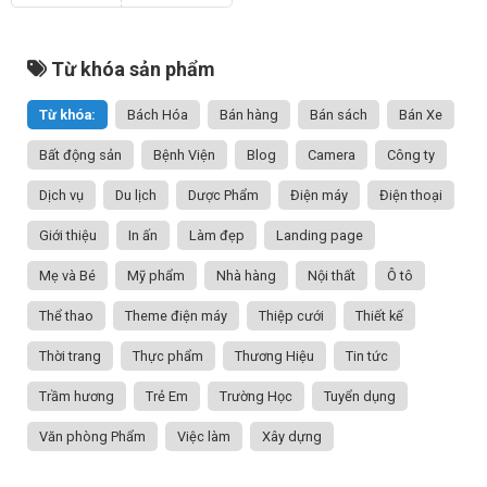
Từ khóa sản phẩm
Từ khóa:
Bách Hóa
Bán hàng
Bán sách
Bán Xe
Bất động sản
Bệnh Viện
Blog
Camera
Công ty
Dịch vụ
Du lịch
Dược Phẩm
Điện máy
Điện thoại
Giới thiệu
In ấn
Làm đẹp
Landing page
Mẹ và Bé
Mỹ phẩm
Nhà hàng
Nội thất
Ô tô
Thể thao
Theme điện máy
Thiệp cưới
Thiết kế
Thời trang
Thực phẩm
Thương Hiệu
Tin tức
Trầm hương
Trẻ Em
Trường Học
Tuyển dụng
Văn phòng Phẩm
Việc làm
Xây dựng