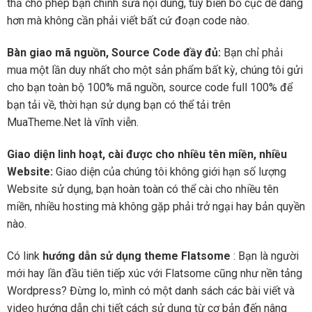
thả cho phép bạn chỉnh sửa nội dung, tùy biến bố cục dễ dàng
hơn mà không cần phải viết bất cứ đoạn code nào.
Bàn giao mã nguồn, Source Code đầy đủ:
Bạn chỉ phải
mua một lần duy nhất cho một sản phẩm bất kỳ, chúng tôi gửi
cho bạn toàn bộ 100% mã nguồn, source code full 100% để
bạn tải về, thời hạn sử dụng bạn có thể tải trên
MuaTheme.Net là vĩnh viễn.
Giao diện linh hoạt, cài được cho nhiều tên miền, nhiều
Website:
Giao diện của chúng tôi không giới hạn số lượng
Website sử dụng, bạn hoàn toàn có thể cài cho nhiều tên
miền, nhiều hosting mà không gặp phải trở ngại hay bản quyền
nào.
Có link
hướng dẫn sử dụng theme Flatsome
: Bạn là người
mới hay lần đầu tiên tiếp xúc với Flatsome cũng như nền tảng
Wordpress? Đừng lo, mình có một danh sách các bài viết và
video hướng dẫn chi tiết cách sử dụng từ cơ bản đến nâng