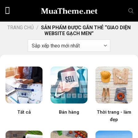
Chuyển
đến
nội
dung
TRANG CHỦ
/
SẢN PHẨM ĐƯỢC GẮN THẺ “GIAO DIỆN
WEBSITE GẠCH MEN”
Tất cả
Bán hàng
Thời trang - làm
đẹp