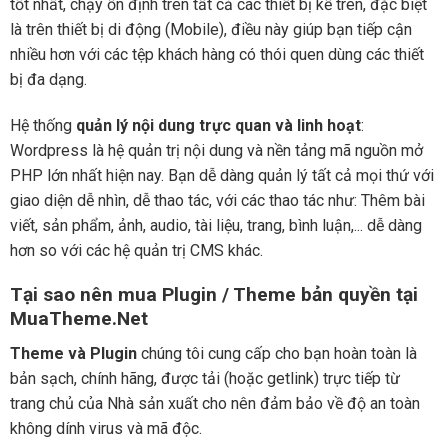
tốt nhất, chạy ổn định trên tất cả các thiết bị kể trên, đặc biệt
là trên thiết bị di động (Mobile), điều này giúp bạn tiếp cận
nhiều hơn với các tệp khách hàng có thói quen dùng các thiết
bị đa dạng.
Hệ thống
quản lý nội dung trực quan và linh hoạt
:
Wordpress là hệ quản trị nội dung và nền tảng mã nguồn mở
PHP lớn nhất hiện nay. Bạn dễ dàng quản lý tất cả mọi thứ với
giao diện dễ nhìn, dễ thao tác, với các thao tác như: Thêm bài
viết, sản phẩm, ảnh, audio, tài liệu, trang, bình luận,... dễ dàng
hơn so với các hệ quản trị CMS khác.
Tại sao nên mua Plugin / Theme bản quyền tại
MuaTheme.Net
Theme và Plugin
chúng tôi cung cấp cho bạn hoàn toàn là
bản sạch, chính hãng, được tải (hoặc getlink) trực tiếp từ
trang chủ của Nhà sản xuất cho nên đảm bảo về độ an toàn
không dính virus và mã độc.