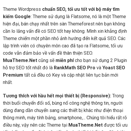
Theme Wordpress
chuẩn SEO, tối ưu tốt với bộ máy tìm
kiếm Google
: Theme sử dụng là Flatsome, nó là một Theme
hiện đại, bán chạy nhất trên sàn Themeforest nên bạn không
cần lo lắng vấn đề có SEO tốt hay không. Mình xin khẳng định
Theme chiếm một phần nhỏ ảnh hướng đến kết quả SEO. Các
lập trình viên có chuyên môn cao đã tạo ra Flatsome, tối ưu
code vẫn đảm bảo về vấn đề thân thiện SEO.
MuaTheme.Net
cũng sẽ
miễn phí
cho bạn sử dụng 2 Plugin
hỗ trợ SEO tốt nhất đó là
RankMath SEO Pro
và
Yoast SEO
Premium
tất cả đều có Key và cập nhật liên tục bản mới
nhất.
Tương thích với hầu hết mọi thiết bị (Responsive):
Trong
thời buổi chuyển đổi số, bùng nổ công nghệ thông tin, người
dùng đang dần chuyển sang các thiết bị khác như điện thoại
thông minh, máy tính bảng, smartphone,... Chúng tôi hiểu rất rõ
điều này, vậy nên các Theme tại
MuaTheme.Net
được tối ưu