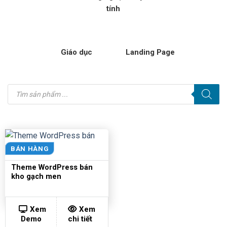
tính
Giáo dục
Landing Page
Tìm
kiếm
sản
phẩm
BÁN HÀNG
Theme WordPress bán
kho gạch men
Xem
Xem
Demo
chi tiết