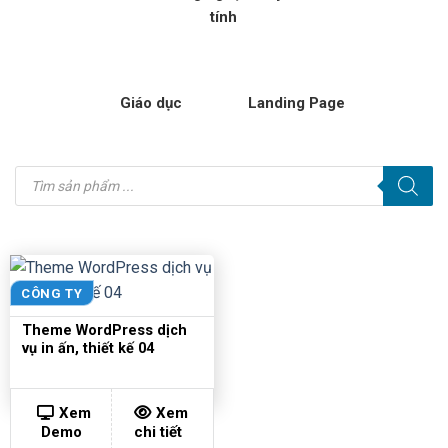
tính
Giáo dục
Landing Page
Tìm
kiếm
sản
phẩm
CÔNG TY
Theme WordPress dịch
vụ in ấn, thiết kế 04
Xem
Xem
Demo
chi tiết