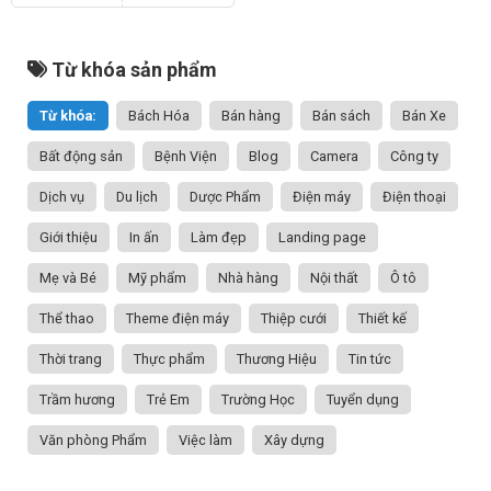
Từ khóa sản phẩm
Từ khóa:
Bách Hóa
Bán hàng
Bán sách
Bán Xe
Bất động sản
Bệnh Viện
Blog
Camera
Công ty
Dịch vụ
Du lịch
Dược Phẩm
Điện máy
Điện thoại
Giới thiệu
In ấn
Làm đẹp
Landing page
Mẹ và Bé
Mỹ phẩm
Nhà hàng
Nội thất
Ô tô
Thể thao
Theme điện máy
Thiệp cưới
Thiết kế
Thời trang
Thực phẩm
Thương Hiệu
Tin tức
Trầm hương
Trẻ Em
Trường Học
Tuyển dụng
Văn phòng Phẩm
Việc làm
Xây dựng