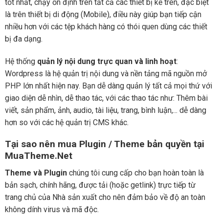
tốt nhất, chạy ổn định trên tất cả các thiết bị kể trên, đặc biệt
là trên thiết bị di động (Mobile), điều này giúp bạn tiếp cận
nhiều hơn với các tệp khách hàng có thói quen dùng các thiết
bị đa dạng.
Hệ thống
quản lý nội dung trực quan và linh hoạt
:
Wordpress là hệ quản trị nội dung và nền tảng mã nguồn mở
PHP lớn nhất hiện nay. Bạn dễ dàng quản lý tất cả mọi thứ với
giao diện dễ nhìn, dễ thao tác, với các thao tác như: Thêm bài
viết, sản phẩm, ảnh, audio, tài liệu, trang, bình luận,... dễ dàng
hơn so với các hệ quản trị CMS khác.
Tại sao nên mua Plugin / Theme bản quyền tại
MuaTheme.Net
Theme và Plugin
chúng tôi cung cấp cho bạn hoàn toàn là
bản sạch, chính hãng, được tải (hoặc getlink) trực tiếp từ
trang chủ của Nhà sản xuất cho nên đảm bảo về độ an toàn
không dính virus và mã độc.