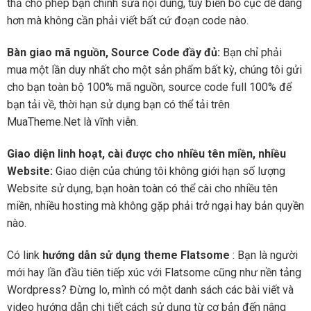
thả cho phép bạn chỉnh sửa nội dung, tùy biến bố cục dễ dàng
hơn mà không cần phải viết bất cứ đoạn code nào.
Bàn giao mã nguồn, Source Code đầy đủ:
Bạn chỉ phải
mua một lần duy nhất cho một sản phẩm bất kỳ, chúng tôi gửi
cho bạn toàn bộ 100% mã nguồn, source code full 100% để
bạn tải về, thời hạn sử dụng bạn có thể tải trên
MuaTheme.Net là vĩnh viễn.
Giao diện linh hoạt, cài được cho nhiều tên miền, nhiều
Website:
Giao diện của chúng tôi không giới hạn số lượng
Website sử dụng, bạn hoàn toàn có thể cài cho nhiều tên
miền, nhiều hosting mà không gặp phải trở ngại hay bản quyền
nào.
Có link
hướng dẫn sử dụng theme Flatsome
: Bạn là người
mới hay lần đầu tiên tiếp xúc với Flatsome cũng như nền tảng
Wordpress? Đừng lo, mình có một danh sách các bài viết và
video hướng dẫn chi tiết cách sử dụng từ cơ bản đến nâng