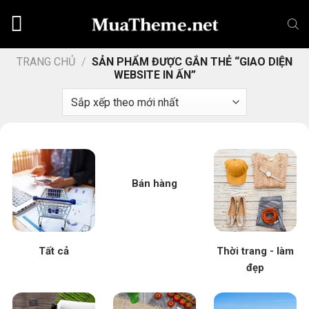
Chuyển
đến
nội
dung
TRANG CHỦ
/
SẢN PHẨM ĐƯỢC GẮN THẺ “GIAO DIỆN
WEBSITE IN ẤN”
Bán hàng
Tất cả
Thời trang - làm
đẹp