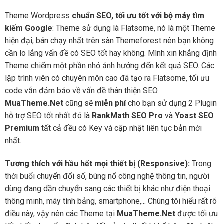
Theme Wordpress
chuẩn SEO, tối ưu tốt với bộ máy tìm
kiếm Google
: Theme sử dụng là Flatsome, nó là một Theme
hiện đại, bán chạy nhất trên sàn Themeforest nên bạn không
cần lo lắng vấn đề có SEO tốt hay không. Mình xin khẳng định
Theme chiếm một phần nhỏ ảnh hướng đến kết quả SEO. Các
lập trình viên có chuyên môn cao đã tạo ra Flatsome, tối ưu
code vẫn đảm bảo về vấn đề thân thiện SEO.
MuaTheme.Net
cũng sẽ
miễn phí
cho bạn sử dụng 2 Plugin
hỗ trợ SEO tốt nhất đó là
RankMath SEO Pro
và
Yoast SEO
Premium
tất cả đều có Key và cập nhật liên tục bản mới
nhất.
Tương thích với hầu hết mọi thiết bị (Responsive):
Trong
thời buổi chuyển đổi số, bùng nổ công nghệ thông tin, người
dùng đang dần chuyển sang các thiết bị khác như điện thoại
thông minh, máy tính bảng, smartphone,... Chúng tôi hiểu rất rõ
điều này, vậy nên các Theme tại
MuaTheme.Net
được tối ưu