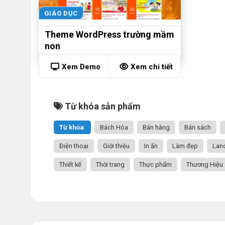
GIÁO DỤC
Theme WordPress trường mầm
non
Xem Demo
Xem chi tiết
Từ khóa sản phẩm
Từ khóa:
Bách Hóa
Bán hàng
Bán sách
Điện thoại
Giới thiệu
In ấn
Làm đẹp
Lan
Thiết kế
Thời trang
Thực phẩm
Thương Hiệu