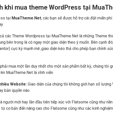
ch khi mua theme WordPress tại MuaT
ss tại
MuaTheme.Net
, các bạn sẽ được hỗ trợ cài đặt miễn phí
ày.
cả các Theme Wordpress tại MuaTheme.Net là những Theme thiết k
i dung bên trong là có ngay một giao diện theo ý muốn. Bên cạnh 
mentor) cực kỳ mạnh mẽ ,giao diện kéo thả cho phép bạn chỉnh sử
phải mua một lần duy nhất cho một sản phẩm bất kỳ, chúng tôi g
trên MuaTheme.Net là vĩnh viễn.
 nhiều Website:
Giao diện của chúng tôi không giới hạn số lượng 
hay bản quyền nào.
là người mới hay lần đầu tiên tiếp xúc với Flatsome cũng như n
ng từ cơ bản đến nâng cao cho Flatsome cũng như các kinh nghiệm