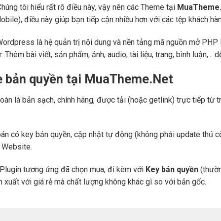
Chúng tôi hiểu rất rõ điều này, vậy nên các Theme tại
MuaTheme.
 (Mobile), điều này giúp bạn tiếp cận nhiều hơn với các tệp khách h
Wordpress là hệ quản trị nội dung và nền tảng mã nguồn mở PHP l
ư: Thêm bài viết, sản phẩm, ảnh, audio, tài liệu, trang, bình luận,..
e bản quyền tại MuaTheme.Net
oàn là bản sạch, chính hãng, được tải (hoặc getlink) trực tiếp t
án có key bản quyền, cập nhật tự động (không phải update thủ cô
a Website.
Plugin tương ứng đã chọn mua, đi kèm với
Key bản quyền
(thườn
n xuất với giá rẻ mà chất lượng không khác gì so với bản gốc.