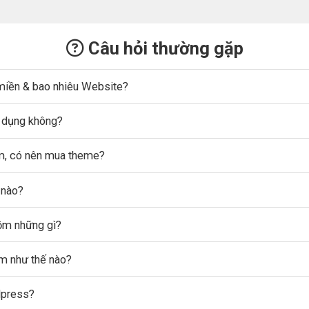
Câu hỏi thường gặp
miền & bao nhiêu Website?
ử dụng không?
ẩm, có nên mua theme?
 nào?
gồm những gì?
ẩm như thế nào?
dpress?