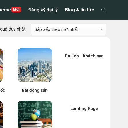
theme
Đăng ký đại lý
Blog & tin tức
t quả duy nhất
Du lịch - Khách sạn
uốc
Bất động sản
Landing Page