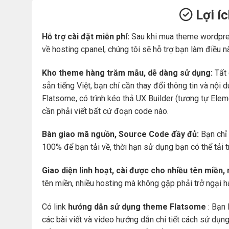
Lợi í
Hỗ trợ cài đặt miễn phí:
Sau khi mua theme wordpre
về hosting cpanel, chúng tôi sẽ hỗ trợ bạn làm điều n
Kho theme hàng trăm mẫu, dễ dàng sử dụng:
Tất 
sẵn tiếng Việt, bạn chỉ cần thay đổi thông tin và nộ
Flatsome, có trình kéo thả UX Builder (tương tự Ele
cần phải viết bất cứ đoạn code nào.
Bàn giao mã nguồn, Source Code đầy đủ:
Bạn chỉ 
100% để bạn tải về, thời hạn sử dụng bạn có thể tải 
Giao diện linh hoạt, cài được cho nhiều tên miền,
tên miền, nhiều hosting mà không gặp phải trở ngại 
Có link
hướng dẫn sử dụng theme Flatsome
: Bạn 
các bài viết và video hướng dẫn chi tiết cách sử dụ