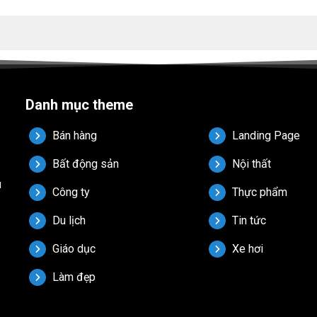
Danh mục theme
Bán hàng
Landing Page
Bất động sản
Nội thất
u
Công ty
Thực phẩm
Du lịch
Tin tức
Giáo dục
Xe hơi
Làm đẹp