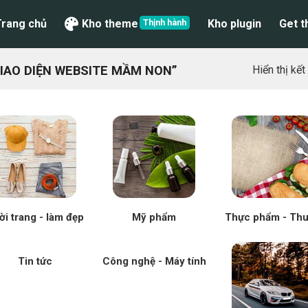
Trang chủ
Kho theme
Kho plugin
Get 
IAO DIỆN WEBSITE MẦM NON”
Hiển thị kế
ời trang - làm đẹp
Mỹ phẩm
Thực phẩm - Th
Tin tức
Công nghệ - Máy tính