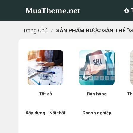
Chuyển
đến
nội
dung
Trang Chủ
/
SẢN PHẨM ĐƯỢC GẮN THẺ “G
Tất cả
Bán hàng
Th
Xây dựng - Nội thất
Doanh nghiệp