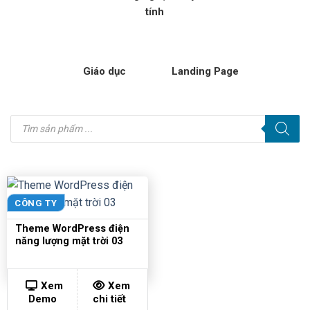
tính
Giáo dục
Landing Page
Tìm
kiếm
sản
phẩm
CÔNG TY
Theme WordPress điện
năng lượng mặt trời 03
Xem
Xem
Demo
chi tiết