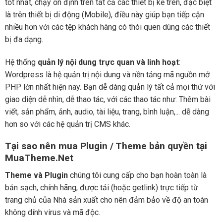
tốt nhất, chạy ổn định trên tất cả các thiết bị kể trên, đặc biệt
là trên thiết bị di động (Mobile), điều này giúp bạn tiếp cận
nhiều hơn với các tệp khách hàng có thói quen dùng các thiết
bị đa dạng.
Hệ thống
quản lý nội dung trực quan và linh hoạt
:
Wordpress là hệ quản trị nội dung và nền tảng mã nguồn mở
PHP lớn nhất hiện nay. Bạn dễ dàng quản lý tất cả mọi thứ với
giao diện dễ nhìn, dễ thao tác, với các thao tác như: Thêm bài
viết, sản phẩm, ảnh, audio, tài liệu, trang, bình luận,... dễ dàng
hơn so với các hệ quản trị CMS khác.
Tại sao nên mua Plugin / Theme bản quyền tại
MuaTheme.Net
Theme và Plugin
chúng tôi cung cấp cho bạn hoàn toàn là
bản sạch, chính hãng, được tải (hoặc getlink) trực tiếp từ
trang chủ của Nhà sản xuất cho nên đảm bảo về độ an toàn
không dính virus và mã độc.