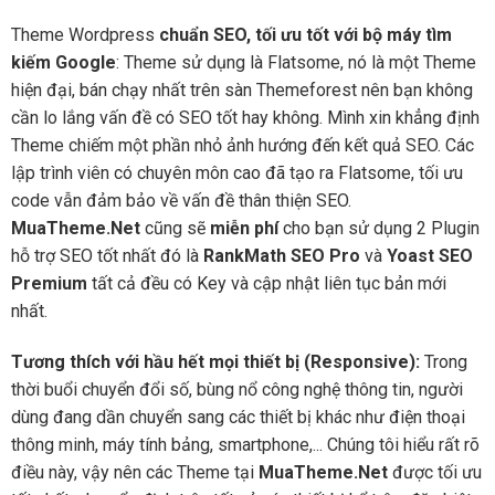
Theme Wordpress
chuẩn SEO, tối ưu tốt với bộ máy tìm
kiếm Google
: Theme sử dụng là Flatsome, nó là một Theme
hiện đại, bán chạy nhất trên sàn Themeforest nên bạn không
cần lo lắng vấn đề có SEO tốt hay không. Mình xin khẳng định
Theme chiếm một phần nhỏ ảnh hướng đến kết quả SEO. Các
lập trình viên có chuyên môn cao đã tạo ra Flatsome, tối ưu
code vẫn đảm bảo về vấn đề thân thiện SEO.
MuaTheme.Net
cũng sẽ
miễn phí
cho bạn sử dụng 2 Plugin
hỗ trợ SEO tốt nhất đó là
RankMath SEO Pro
và
Yoast SEO
Premium
tất cả đều có Key và cập nhật liên tục bản mới
nhất.
Tương thích với hầu hết mọi thiết bị (Responsive):
Trong
thời buổi chuyển đổi số, bùng nổ công nghệ thông tin, người
dùng đang dần chuyển sang các thiết bị khác như điện thoại
thông minh, máy tính bảng, smartphone,... Chúng tôi hiểu rất rõ
điều này, vậy nên các Theme tại
MuaTheme.Net
được tối ưu