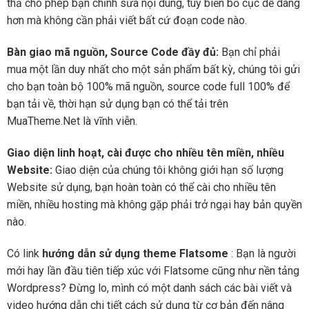
thả cho phép bạn chỉnh sửa nội dung, tùy biến bố cục dễ dàng
hơn mà không cần phải viết bất cứ đoạn code nào.
Bàn giao mã nguồn, Source Code đầy đủ:
Bạn chỉ phải
mua một lần duy nhất cho một sản phẩm bất kỳ, chúng tôi gửi
cho bạn toàn bộ 100% mã nguồn, source code full 100% để
bạn tải về, thời hạn sử dụng bạn có thể tải trên
MuaTheme.Net là vĩnh viễn.
Giao diện linh hoạt, cài được cho nhiều tên miền, nhiều
Website:
Giao diện của chúng tôi không giới hạn số lượng
Website sử dụng, bạn hoàn toàn có thể cài cho nhiều tên
miền, nhiều hosting mà không gặp phải trở ngại hay bản quyền
nào.
Có link
hướng dẫn sử dụng theme Flatsome
: Bạn là người
mới hay lần đầu tiên tiếp xúc với Flatsome cũng như nền tảng
Wordpress? Đừng lo, mình có một danh sách các bài viết và
video hướng dẫn chi tiết cách sử dụng từ cơ bản đến nâng