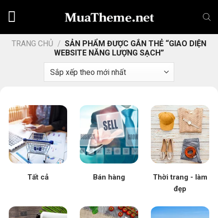
Chuyển
đến
nội
dung
TRANG CHỦ
/
SẢN PHẨM ĐƯỢC GẮN THẺ “GIAO DIỆN
WEBSITE NĂNG LƯỢNG SẠCH”
Tất cả
Bán hàng
Thời trang - làm
đẹp