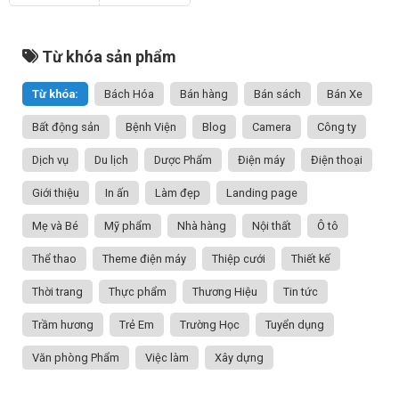
Từ khóa sản phẩm
Từ khóa:
Bách Hóa
Bán hàng
Bán sách
Bán Xe
Bất động sản
Bệnh Viện
Blog
Camera
Công ty
Dịch vụ
Du lịch
Dược Phẩm
Điện máy
Điện thoại
Giới thiệu
In ấn
Làm đẹp
Landing page
Mẹ và Bé
Mỹ phẩm
Nhà hàng
Nội thất
Ô tô
Thể thao
Theme điện máy
Thiệp cưới
Thiết kế
Thời trang
Thực phẩm
Thương Hiệu
Tin tức
Trầm hương
Trẻ Em
Trường Học
Tuyển dụng
Văn phòng Phẩm
Việc làm
Xây dựng