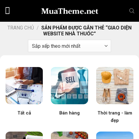
Chuyển
đến
nội
dung
TRANG CHỦ
/
SẢN PHẨM ĐƯỢC GẮN THẺ “GIAO DIỆN
WEBSITE NHÀ THUỐC”
Tất cả
Bán hàng
Thời trang - làm
đẹp