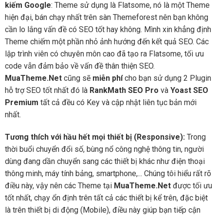
kiếm Google
: Theme sử dụng là Flatsome, nó là một Theme
hiện đại, bán chạy nhất trên sàn Themeforest nên bạn không
cần lo lắng vấn đề có SEO tốt hay không. Mình xin khẳng định
Theme chiếm một phần nhỏ ảnh hướng đến kết quả SEO. Các
lập trình viên có chuyên môn cao đã tạo ra Flatsome, tối ưu
code vẫn đảm bảo về vấn đề thân thiện SEO.
MuaTheme.Net
cũng sẽ
miễn phí
cho bạn sử dụng 2 Plugin
hỗ trợ SEO tốt nhất đó là
RankMath SEO Pro
và
Yoast SEO
Premium
tất cả đều có Key và cập nhật liên tục bản mới
nhất.
Tương thích với hầu hết mọi thiết bị (Responsive):
Trong
thời buổi chuyển đổi số, bùng nổ công nghệ thông tin, người
dùng đang dần chuyển sang các thiết bị khác như điện thoại
thông minh, máy tính bảng, smartphone,... Chúng tôi hiểu rất rõ
điều này, vậy nên các Theme tại
MuaTheme.Net
được tối ưu
tốt nhất, chạy ổn định trên tất cả các thiết bị kể trên, đặc biệt
là trên thiết bị di động (Mobile), điều này giúp bạn tiếp cận