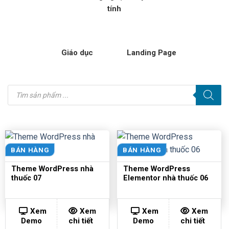
tính
Giáo dục
Landing Page
Tìm
kiếm
sản
phẩm
BÁN HÀNG
BÁN HÀNG
Theme WordPress nhà
Theme WordPress
thuốc 07
Elementor nhà thuốc 06
Xem
Xem
Xem
Xem
Demo
chi tiết
Demo
chi tiết