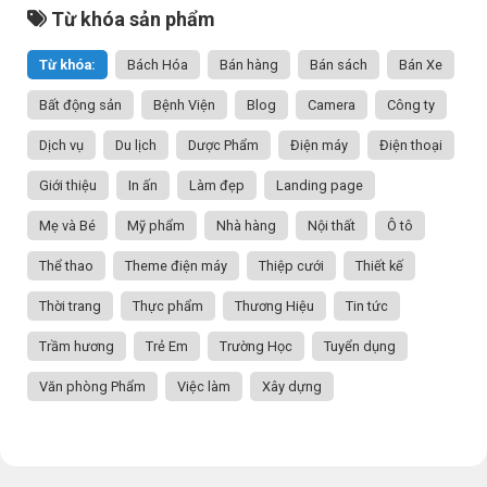
Từ khóa sản phẩm
Từ khóa:
Bách Hóa
Bán hàng
Bán sách
Bán Xe
Bất động sản
Bệnh Viện
Blog
Camera
Công ty
Dịch vụ
Du lịch
Dược Phẩm
Điện máy
Điện thoại
Giới thiệu
In ấn
Làm đẹp
Landing page
Mẹ và Bé
Mỹ phẩm
Nhà hàng
Nội thất
Ô tô
Thể thao
Theme điện máy
Thiệp cưới
Thiết kế
Thời trang
Thực phẩm
Thương Hiệu
Tin tức
Trầm hương
Trẻ Em
Trường Học
Tuyển dụng
Văn phòng Phẩm
Việc làm
Xây dựng