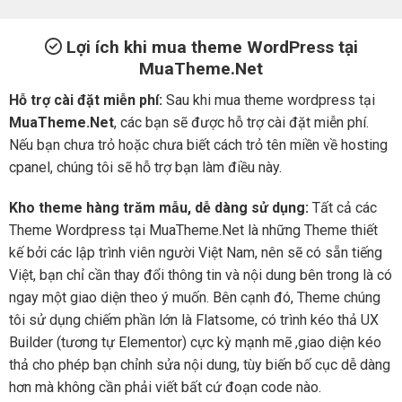
Lợi ích khi mua theme WordPress tại
MuaTheme.Net
Hỗ trợ cài đặt miễn phí:
Sau khi mua theme wordpress tại
MuaTheme.Net
, các bạn sẽ được hỗ trợ cài đặt miễn phí.
Nếu bạn chưa trỏ hoặc chưa biết cách trỏ tên miền về hosting
cpanel, chúng tôi sẽ hỗ trợ bạn làm điều này.
Kho theme hàng trăm mẫu, dễ dàng sử dụng:
Tất cả các
Theme Wordpress tại MuaTheme.Net là những Theme thiết
kế bởi các lập trình viên người Việt Nam, nên sẽ có sẵn tiếng
Việt, bạn chỉ cần thay đổi thông tin và nội dung bên trong là có
ngay một giao diện theo ý muốn. Bên cạnh đó, Theme chúng
tôi sử dụng chiếm phần lớn là Flatsome, có trình kéo thả UX
Builder (tương tự Elementor) cực kỳ mạnh mẽ ,giao diện kéo
thả cho phép bạn chỉnh sửa nội dung, tùy biến bố cục dễ dàng
hơn mà không cần phải viết bất cứ đoạn code nào.