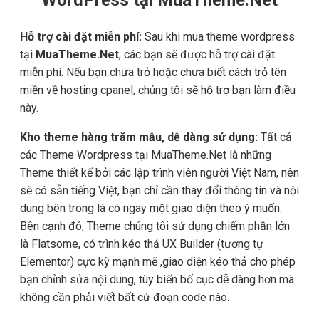
Hỗ trợ cài đặt miễn phí:
Sau khi mua theme wordpress
tại
MuaTheme.Net
, các bạn sẽ được hỗ trợ cài đặt
miễn phí. Nếu bạn chưa trỏ hoặc chưa biết cách trỏ tên
miền về hosting cpanel, chúng tôi sẽ hỗ trợ bạn làm điều
này.
Kho theme hàng trăm mẫu, dễ dàng sử dụng:
Tất cả
các Theme Wordpress tại MuaTheme.Net là những
Theme thiết kế bởi các lập trình viên người Việt Nam, nên
sẽ có sẵn tiếng Việt, bạn chỉ cần thay đổi thông tin và nội
dung bên trong là có ngay một giao diện theo ý muốn.
Bên cạnh đó, Theme chúng tôi sử dụng chiếm phần lớn
là Flatsome, có trình kéo thả UX Builder (tương tự
Elementor) cực kỳ mạnh mẽ ,giao diện kéo thả cho phép
bạn chỉnh sửa nội dung, tùy biến bố cục dễ dàng hơn mà
không cần phải viết bất cứ đoạn code nào.