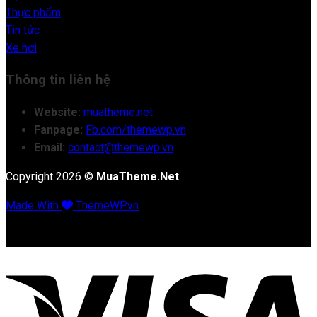
Thực phẩm
Tin tức
Xe hơi
Thông tin liên hệ
Website:
muatheme.net
Fanpage:
Fb.com/themewp.vn
Email:
contact@themewp.vn
Copyright 2026 ©
MuaTheme.Net
Made With
ThemeWP.vn