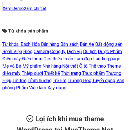
Xem Demo
Xem chi tiết
Từ khóa sản phẩm
Từ khóa:
Bách Hóa
Bán hàng
Bán sách
Bán Xe
Bất động sản
Bệnh Viện
Blog
Camera
Công ty
Dịch vụ
Du lịch
Dược Phẩm
Điện máy
Điện thoại
Giới thiệu
In ấn
Làm đẹp
Landing page
Mẹ và Bé
Mỹ phẩm
Nhà hàng
Nội thất
Ô tô
Thể thao
Theme
điện máy
Thiệp cưới
Thiết kế
Thời trang
Thực phẩm
Thương
Hiệu
Tin tức
Trầm hương
Trẻ Em
Trường Học
Tuyển dụng
Văn
phòng Phẩm
Việc làm
Xây dựng
Lợi ích khi mua theme
WordPress tại MuaTheme.Net