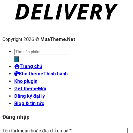
Copyright 2026 ©
MuaTheme.Net
Tìm
kiếm
sản
Trang chủ
phẩm
Kho theme
Kho plugin
Get theme
Đăng ký đại lý
Blog & tin tức
Đăng nhập
Tên tài khoản hoặc địa chỉ email
*