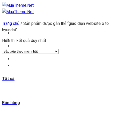
Chuyển
đến
nội
Trang chủ
/
Sản phẩm được gắn thẻ “giao diện website ô tô
dung
hyundai”
Trang chủ
Kho theme
Hiển thị kết quả duy nhất
Kho plugin
Get theme
Đăng ký đại lý
Blog & tin tức
Tất cả
Bán hàng