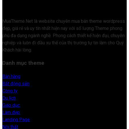
MuaTheme.Net là website chuyên mua bán theme wordpress
đẹp, giá rẻ và uy tín nhất hiện nay với số lượng Theme phong
phú đa dạng ngành nghề. Phong cách thiết kế hiện đại, chuyên
nghiệp và luôn đi đầu xu thế của thị trường tự tin làm cho Quý
Khách hài lòng.
Danh mục theme
Bán hàng
Bất động sản
Công ty
Du lịch
Giáo dục
Làm đẹp
Landing Page
Nội thất