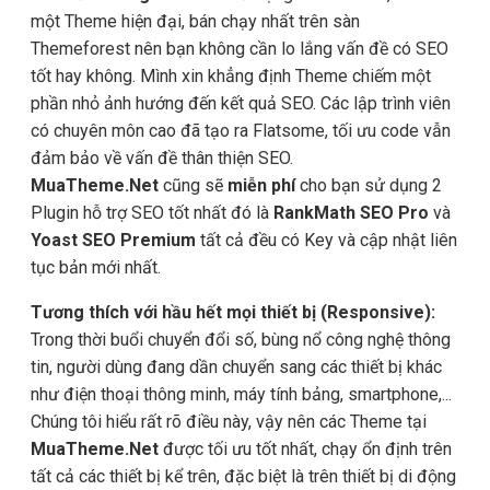
một Theme hiện đại, bán chạy nhất trên sàn
Themeforest nên bạn không cần lo lắng vấn đề có SEO
tốt hay không. Mình xin khẳng định Theme chiếm một
phần nhỏ ảnh hướng đến kết quả SEO. Các lập trình viên
có chuyên môn cao đã tạo ra Flatsome, tối ưu code vẫn
đảm bảo về vấn đề thân thiện SEO.
MuaTheme.Net
cũng sẽ
miễn phí
cho bạn sử dụng 2
Plugin hỗ trợ SEO tốt nhất đó là
RankMath SEO Pro
và
Yoast SEO Premium
tất cả đều có Key và cập nhật liên
tục bản mới nhất.
Tương thích với hầu hết mọi thiết bị (Responsive):
Trong thời buổi chuyển đổi số, bùng nổ công nghệ thông
tin, người dùng đang dần chuyển sang các thiết bị khác
như điện thoại thông minh, máy tính bảng, smartphone,...
Chúng tôi hiểu rất rõ điều này, vậy nên các Theme tại
MuaTheme.Net
được tối ưu tốt nhất, chạy ổn định trên
tất cả các thiết bị kể trên, đặc biệt là trên thiết bị di động