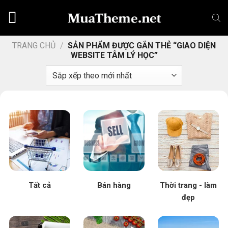
Chuyển
đến
nội
dung
TRANG CHỦ
/
SẢN PHẨM ĐƯỢC GẮN THẺ “GIAO DIỆN
WEBSITE TÂM LÝ HỌC”
Tất cả
Bán hàng
Thời trang - làm
đẹp