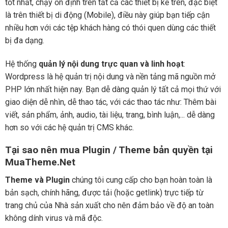
tốt nhất, chạy ổn định trên tất cả các thiết bị kể trên, đặc biệt
là trên thiết bị di động (Mobile), điều này giúp bạn tiếp cận
nhiều hơn với các tệp khách hàng có thói quen dùng các thiết
bị đa dạng.
Hệ thống
quản lý nội dung trực quan và linh hoạt
:
Wordpress là hệ quản trị nội dung và nền tảng mã nguồn mở
PHP lớn nhất hiện nay. Bạn dễ dàng quản lý tất cả mọi thứ với
giao diện dễ nhìn, dễ thao tác, với các thao tác như: Thêm bài
viết, sản phẩm, ảnh, audio, tài liệu, trang, bình luận,... dễ dàng
hơn so với các hệ quản trị CMS khác.
Tại sao nên mua Plugin / Theme bản quyền tại
MuaTheme.Net
Theme và Plugin
chúng tôi cung cấp cho bạn hoàn toàn là
bản sạch, chính hãng, được tải (hoặc getlink) trực tiếp từ
trang chủ của Nhà sản xuất cho nên đảm bảo về độ an toàn
không dính virus và mã độc.