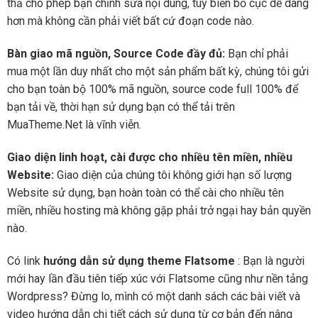
thả cho phép bạn chỉnh sửa nội dung, tùy biến bố cục dễ dàng
hơn mà không cần phải viết bất cứ đoạn code nào.
Bàn giao mã nguồn, Source Code đầy đủ:
Bạn chỉ phải
mua một lần duy nhất cho một sản phẩm bất kỳ, chúng tôi gửi
cho bạn toàn bộ 100% mã nguồn, source code full 100% để
bạn tải về, thời hạn sử dụng bạn có thể tải trên
MuaTheme.Net là vĩnh viễn.
Giao diện linh hoạt, cài được cho nhiều tên miền, nhiều
Website:
Giao diện của chúng tôi không giới hạn số lượng
Website sử dụng, bạn hoàn toàn có thể cài cho nhiều tên
miền, nhiều hosting mà không gặp phải trở ngại hay bản quyền
nào.
Có link
hướng dẫn sử dụng theme Flatsome
: Bạn là người
mới hay lần đầu tiên tiếp xúc với Flatsome cũng như nền tảng
Wordpress? Đừng lo, mình có một danh sách các bài viết và
video hướng dẫn chi tiết cách sử dụng từ cơ bản đến nâng