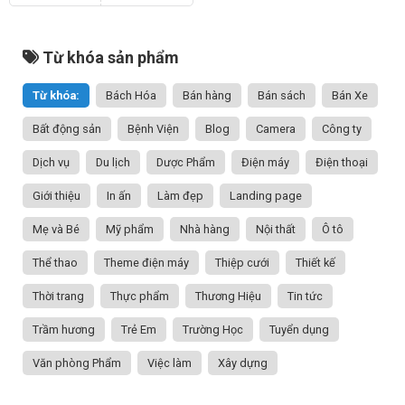
Từ khóa sản phẩm
Từ khóa:
Bách Hóa
Bán hàng
Bán sách
Bán Xe
Bất động sản
Bệnh Viện
Blog
Camera
Công ty
Dịch vụ
Du lịch
Dược Phẩm
Điện máy
Điện thoại
Giới thiệu
In ấn
Làm đẹp
Landing page
Mẹ và Bé
Mỹ phẩm
Nhà hàng
Nội thất
Ô tô
Thể thao
Theme điện máy
Thiệp cưới
Thiết kế
Thời trang
Thực phẩm
Thương Hiệu
Tin tức
Trầm hương
Trẻ Em
Trường Học
Tuyển dụng
Văn phòng Phẩm
Việc làm
Xây dựng