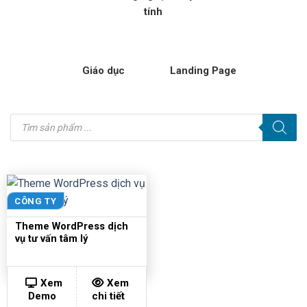
tính
Giáo dục
Landing Page
Tìm
kiếm
sản
phẩm
CÔNG TY
Theme WordPress dịch
vụ tư vấn tâm lý
Xem
Xem
Demo
chi tiết