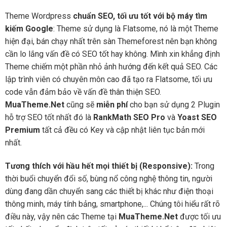
Theme Wordpress
chuẩn SEO, tối ưu tốt với bộ máy tìm
kiếm Google
: Theme sử dụng là Flatsome, nó là một Theme
hiện đại, bán chạy nhất trên sàn Themeforest nên bạn không
cần lo lắng vấn đề có SEO tốt hay không. Mình xin khẳng định
Theme chiếm một phần nhỏ ảnh hướng đến kết quả SEO. Các
lập trình viên có chuyên môn cao đã tạo ra Flatsome, tối ưu
code vẫn đảm bảo về vấn đề thân thiện SEO.
MuaTheme.Net
cũng sẽ
miễn phí
cho bạn sử dụng 2 Plugin
hỗ trợ SEO tốt nhất đó là
RankMath SEO Pro
và
Yoast SEO
Premium
tất cả đều có Key và cập nhật liên tục bản mới
nhất.
Tương thích với hầu hết mọi thiết bị (Responsive):
Trong
thời buổi chuyển đổi số, bùng nổ công nghệ thông tin, người
dùng đang dần chuyển sang các thiết bị khác như điện thoại
thông minh, máy tính bảng, smartphone,... Chúng tôi hiểu rất rõ
điều này, vậy nên các Theme tại
MuaTheme.Net
được tối ưu