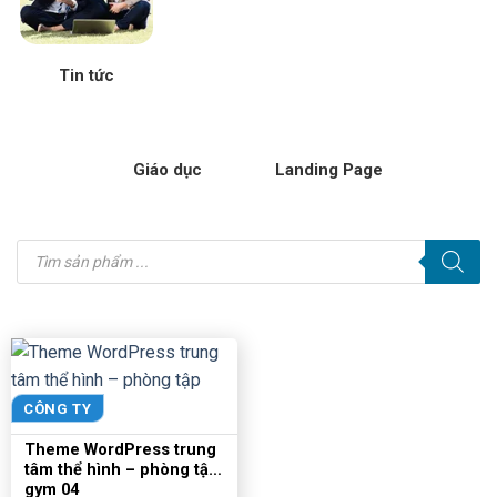
Tin tức
Giáo dục
Landing Page
Tìm
kiếm
sản
phẩm
CÔNG TY
Theme WordPress trung
tâm thể hình – phòng tập
gym 04