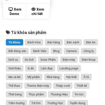
Xem
Xem
Demo
chi tiết
Từ khóa sản phẩm
Từ khóa:
Bách Hóa
Bán hàng
Bán sách
Bán Xe
Bất động sản
Bệnh Viện
Blog
Camera
Công ty
Dịch vụ
Du lịch
Dược Phẩm
Điện máy
Điện thoại
Giới thiệu
In ấn
Làm đẹp
Landing page
Mẹ và Bé
Mỹ phẩm
Nhà hàng
Nội thất
Ô tô
Thể thao
Theme điện máy
Thiệp cưới
Thiết kế
Thời trang
Thực phẩm
Thương Hiệu
Tin tức
Trầm hương
Trẻ Em
Trường Học
Tuyển dụng