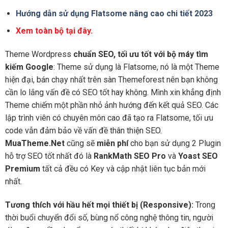
Hướng dẫn sử dụng Flatsome nâng cao chi tiết 2023
Xem toàn bộ tại đây.
Theme Wordpress
chuẩn SEO, tối ưu tốt với bộ máy tìm
kiếm Google
: Theme sử dụng là Flatsome, nó là một Theme
hiện đại, bán chạy nhất trên sàn Themeforest nên bạn không
cần lo lắng vấn đề có SEO tốt hay không. Mình xin khẳng định
Theme chiếm một phần nhỏ ảnh hướng đến kết quả SEO. Các
lập trình viên có chuyên môn cao đã tạo ra Flatsome, tối ưu
code vẫn đảm bảo về vấn đề thân thiện SEO.
MuaTheme.Net
cũng sẽ
miễn phí
cho bạn sử dụng 2 Plugin
hỗ trợ SEO tốt nhất đó là
RankMath SEO Pro
và
Yoast SEO
Premium
tất cả đều có Key và cập nhật liên tục bản mới
nhất.
Tương thích với hầu hết mọi thiết bị (Responsive):
Trong
thời buổi chuyển đổi số, bùng nổ công nghệ thông tin, người