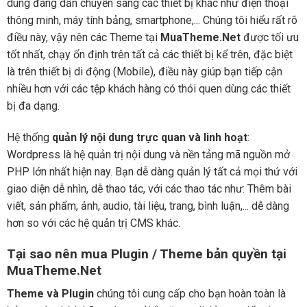
dùng đang dần chuyển sang các thiết bị khác như điện thoại
thông minh, máy tính bảng, smartphone,... Chúng tôi hiểu rất rõ
điều này, vậy nên các Theme tại
MuaTheme.Net
được tối ưu
tốt nhất, chạy ổn định trên tất cả các thiết bị kể trên, đặc biệt
là trên thiết bị di động (Mobile), điều này giúp bạn tiếp cận
nhiều hơn với các tệp khách hàng có thói quen dùng các thiết
bị đa dạng.
Hệ thống
quản lý nội dung trực quan và linh hoạt
:
Wordpress là hệ quản trị nội dung và nền tảng mã nguồn mở
PHP lớn nhất hiện nay. Bạn dễ dàng quản lý tất cả mọi thứ với
giao diện dễ nhìn, dễ thao tác, với các thao tác như: Thêm bài
viết, sản phẩm, ảnh, audio, tài liệu, trang, bình luận,... dễ dàng
hơn so với các hệ quản trị CMS khác.
Tại sao nên mua Plugin / Theme bản quyền tại
MuaTheme.Net
Theme và Plugin
chúng tôi cung cấp cho bạn hoàn toàn là