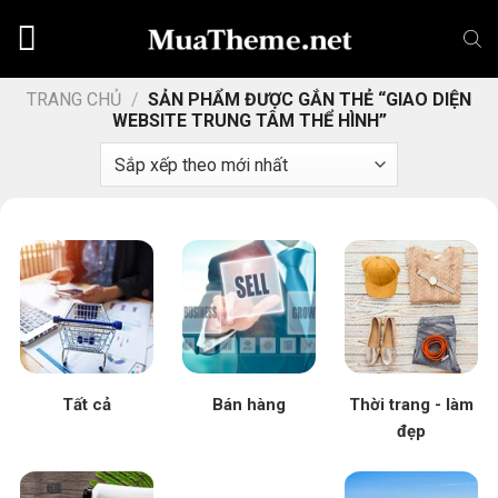
Chuyển
đến
nội
dung
TRANG CHỦ
/
SẢN PHẨM ĐƯỢC GẮN THẺ “GIAO DIỆN
WEBSITE TRUNG TÂM THỂ HÌNH”
Tất cả
Bán hàng
Thời trang - làm
đẹp