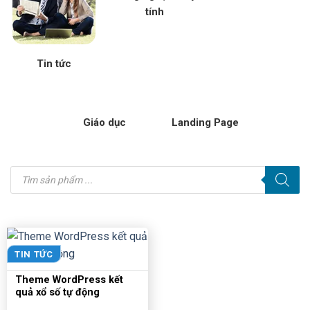
tính
Tin tức
Giáo dục
Landing Page
Tìm
kiếm
sản
phẩm
TIN TỨC
Theme WordPress kết
quả xổ số tự động