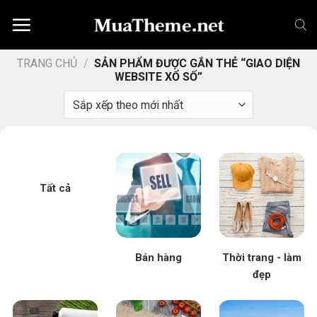
Chuyển
đến
nội
dung
TRANG CHỦ
/
SẢN PHẨM ĐƯỢC GẮN THẺ “GIAO DIỆN
WEBSITE XỔ SỐ”
Tất cả
Bán hàng
Thời trang - làm
đẹp