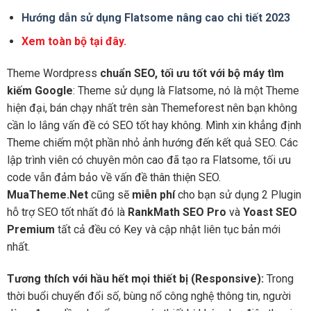
Hướng dẫn sử dụng Flatsome nâng cao chi tiết 2023
Xem toàn bộ tại đây.
Theme Wordpress
chuẩn SEO, tối ưu tốt với bộ máy tìm
kiếm Google
: Theme sử dụng là Flatsome, nó là một Theme
hiện đại, bán chạy nhất trên sàn Themeforest nên bạn không
cần lo lắng vấn đề có SEO tốt hay không. Mình xin khẳng định
Theme chiếm một phần nhỏ ảnh hướng đến kết quả SEO. Các
lập trình viên có chuyên môn cao đã tạo ra Flatsome, tối ưu
code vẫn đảm bảo về vấn đề thân thiện SEO.
MuaTheme.Net
cũng sẽ
miễn phí
cho bạn sử dụng 2 Plugin
hỗ trợ SEO tốt nhất đó là
RankMath SEO Pro
và
Yoast SEO
Premium
tất cả đều có Key và cập nhật liên tục bản mới
nhất.
Tương thích với hầu hết mọi thiết bị (Responsive):
Trong
thời buổi chuyển đổi số, bùng nổ công nghệ thông tin, người