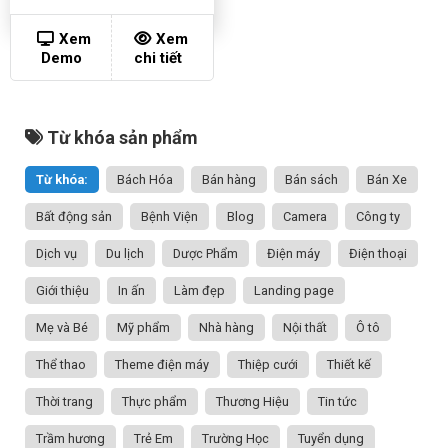
Xem
Xem
Demo
chi tiết
Từ khóa sản phẩm
Từ khóa:
Bách Hóa
Bán hàng
Bán sách
Bán Xe
Bất động sản
Bệnh Viện
Blog
Camera
Công ty
Dịch vụ
Du lịch
Dược Phẩm
Điện máy
Điện thoại
Giới thiệu
In ấn
Làm đẹp
Landing page
Mẹ và Bé
Mỹ phẩm
Nhà hàng
Nội thất
Ô tô
Thể thao
Theme điện máy
Thiệp cưới
Thiết kế
Thời trang
Thực phẩm
Thương Hiệu
Tin tức
Trầm hương
Trẻ Em
Trường Học
Tuyển dụng