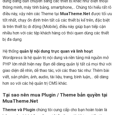
dùng đang dần chuyển sang các thiết bị khác như điện thoại
thông minh, máy tính bảng, smartphone,... Chúng tôi hiểu rất rõ
điều này, vậy nên các Theme tại
MuaTheme.Net
được tối ưu
tốt nhất, chạy ổn định trên tất cả các thiết bị kể trên, đặc biệt
là trên thiết bị di động (Mobile), điều này giúp bạn tiếp cận
nhiều hơn với các tệp khách hàng có thói quen dùng các thiết
bị đa dạng.
Hệ thống
quản lý nội dung trực quan và linh hoạt
:
Wordpress là hệ quản trị nội dung và nền tảng mã nguồn mở
PHP lớn nhất hiện nay. Bạn dễ dàng quản lý tất cả mọi thứ với
giao diện dễ nhìn, dễ thao tác, với các thao tác như: Thêm bài
viết, sản phẩm, ảnh, audio, tài liệu, trang, bình luận,... dễ dàng
hơn so với các hệ quản trị CMS khác.
Tại sao nên mua Plugin / Theme bản quyền tại
MuaTheme.Net
Theme và Plugin
chúng tôi cung cấp cho bạn hoàn toàn là