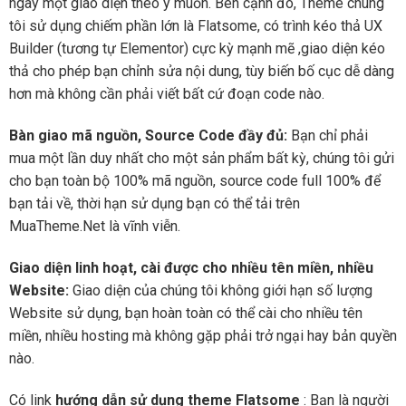
ngay một giao diện theo ý muốn. Bên cạnh đó, Theme chúng
tôi sử dụng chiếm phần lớn là Flatsome, có trình kéo thả UX
Builder (tương tự Elementor) cực kỳ mạnh mẽ ,giao diện kéo
thả cho phép bạn chỉnh sửa nội dung, tùy biến bố cục dễ dàng
hơn mà không cần phải viết bất cứ đoạn code nào.
Bàn giao mã nguồn, Source Code đầy đủ:
Bạn chỉ phải
mua một lần duy nhất cho một sản phẩm bất kỳ, chúng tôi gửi
cho bạn toàn bộ 100% mã nguồn, source code full 100% để
bạn tải về, thời hạn sử dụng bạn có thể tải trên
MuaTheme.Net là vĩnh viễn.
Giao diện linh hoạt, cài được cho nhiều tên miền, nhiều
Website:
Giao diện của chúng tôi không giới hạn số lượng
Website sử dụng, bạn hoàn toàn có thể cài cho nhiều tên
miền, nhiều hosting mà không gặp phải trở ngại hay bản quyền
nào.
Có link
hướng dẫn sử dụng theme Flatsome
: Bạn là người