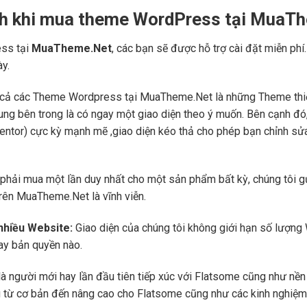
ch khi mua theme WordPress tại MuaT
ss tại
MuaTheme.Net
, các bạn sẽ được hỗ trợ cài đặt miễn phí
ày.
cả các Theme Wordpress tại MuaTheme.Net là những Theme thiết k
i dung bên trong là có ngay một giao diện theo ý muốn. Bên cạnh 
mentor) cực kỳ mạnh mẽ ,giao diện kéo thả cho phép bạn chỉnh sử
phải mua một lần duy nhất cho một sản phẩm bất kỳ, chúng tôi g
trên MuaTheme.Net là vĩnh viễn.
 nhiều Website:
Giao diện của chúng tôi không giới hạn số lượng 
hay bản quyền nào.
là người mới hay lần đầu tiên tiếp xúc với Flatsome cũng như n
ng từ cơ bản đến nâng cao cho Flatsome cũng như các kinh nghiệm