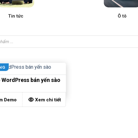
Tin tức
Ô tô
NG
WordPress bán yến sào
m Demo
Xem chi tiết