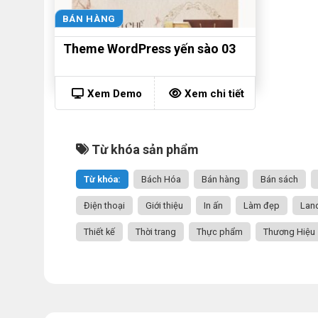
BÁN HÀNG
Theme WordPress yến sào 03
Xem Demo
Xem chi tiết
Từ khóa sản phẩm
Từ khóa:
Bách Hóa
Bán hàng
Bán sách
Điện thoại
Giới thiệu
In ấn
Làm đẹp
Lan
Thiết kế
Thời trang
Thực phẩm
Thương Hiệu