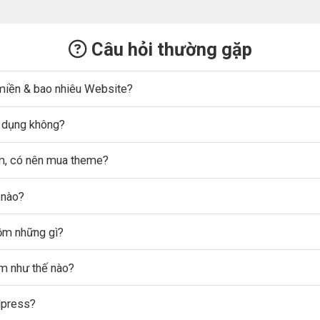
Câu hỏi thường gặp
miền & bao nhiêu Website?
ử dụng không?
ẩm, có nên mua theme?
 nào?
gồm những gì?
ẩm như thế nào?
dpress?