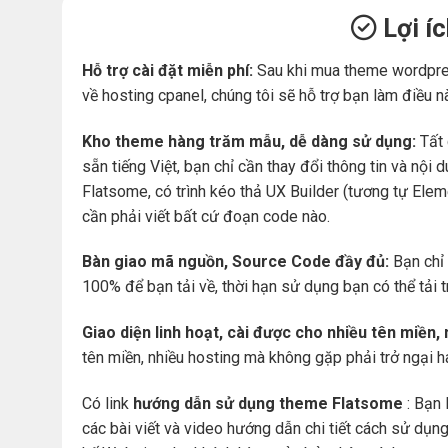
Lợi í
Hỗ trợ cài đặt miễn phí:
Sau khi mua theme wordpre
về hosting cpanel, chúng tôi sẽ hỗ trợ bạn làm điều n
Kho theme hàng trăm mẫu, dễ dàng sử dụng:
Tất 
sẵn tiếng Việt, bạn chỉ cần thay đổi thông tin và nộ
Flatsome, có trình kéo thả UX Builder (tương tự Ele
cần phải viết bất cứ đoạn code nào.
Bàn giao mã nguồn, Source Code đầy đủ:
Bạn chỉ 
100% để bạn tải về, thời hạn sử dụng bạn có thể tải 
Giao diện linh hoạt, cài được cho nhiều tên miền,
tên miền, nhiều hosting mà không gặp phải trở ngại 
Có link
hướng dẫn sử dụng theme Flatsome
: Bạn 
các bài viết và video hướng dẫn chi tiết cách sử dụ