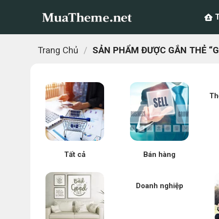
Chuyển
đến
nội
dung
Trang Chủ
/
SẢN PHẨM ĐƯỢC GẮN THẺ “GI
Th
Tất cả
Bán hàng
Doanh nghiệp