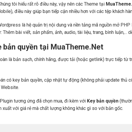
Chúng tôi hiểu rất rõ điều này, vậy nên các Theme tại
MuaTheme.
 (Mobile), điều này giúp bạn tiếp cận nhiều hơn với các tệp khách h
Wordpress là hệ quản trị nội dung và nền tảng mã nguồn mở PHP l
ư: Thêm bài viết, sản phẩm, ảnh, audio, tài liệu, trang, bình luận,..
e bản quyền tại MuaTheme.Net
oàn là bản sạch, chính hãng, được tải (hoặc getlink) trực tiếp t
án có key bản quyền, cập nhật tự động (không phải update thủ cô
a Website.
Plugin tương ứng đã chọn mua, đi kèm với
Key bản quyền
(thườn
n xuất với giá rẻ mà chất lượng không khác gì so với bản gốc.