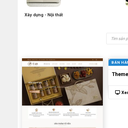
Xây dựng - Nội thất
Tìm
kiếm
sản
phẩm
BÁN HÀ
Theme 
Xe