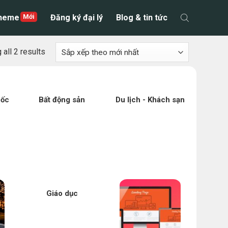
theme
Đăng ký đại lý
Blog & tin tức
all 2 results
uốc
Bất động sản
Du lịch - Khách sạn
Giáo dục