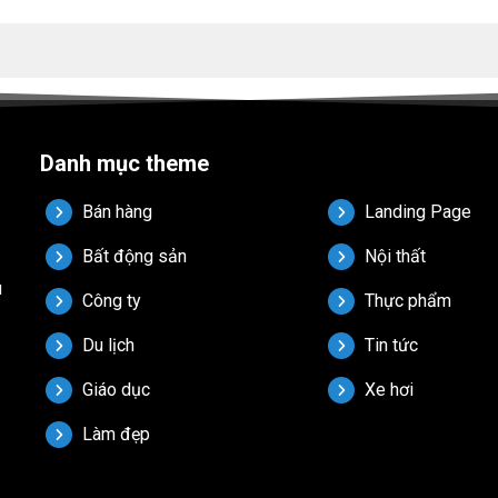
Danh mục theme
Bán hàng
Landing Page
Bất động sản
Nội thất
u
Công ty
Thực phẩm
Du lịch
Tin tức
Giáo dục
Xe hơi
Làm đẹp