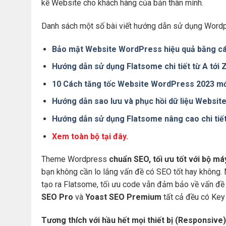
kế Website cho khách hàng của bản thân mình.
Danh sách một số bài viết hướng dẫn sử dụng Wordp
Bảo mật Website WordPress hiệu quả bằng cá
Hướng dẫn sử dụng Flatsome chi tiết từ A tới
10 Cách tăng tốc Website WordPress 2023 mớ
Hướng dẫn sao lưu và phục hồi dữ liệu Websi
Hướng dẫn sử dụng Flatsome nâng cao chi tiế
Xem toàn bộ tại đây.
Theme Wordpress
chuẩn SEO, tối ưu tốt với bộ m
bạn không cần lo lắng vấn đề có SEO tốt hay không.
tạo ra Flatsome, tối ưu code vẫn đảm bảo về vấn đề 
SEO Pro
và
Yoast SEO Premium
tất cả đều có Key 
Tương thích với hầu hết mọi thiết bị (Responsive)