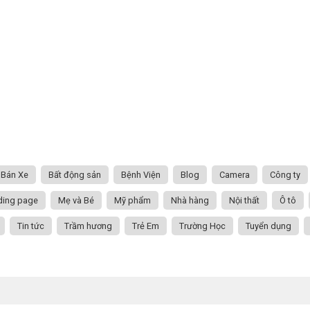
Bán Xe
Bất động sản
Bệnh Viện
Blog
Camera
Công ty
ding page
Mẹ và Bé
Mỹ phẩm
Nhà hàng
Nội thất
Ô tô
Tin tức
Trầm hương
Trẻ Em
Trường Học
Tuyển dụng