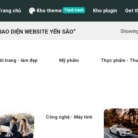
Trang chủ
Kho theme
Kho plugin
Get 
AO DIỆN WEBSITE YẾN SÀO”
Showing 
ời trang - làm đẹp
Mỹ phẩm
Thực phẩm - Th
Công nghệ - Máy tính