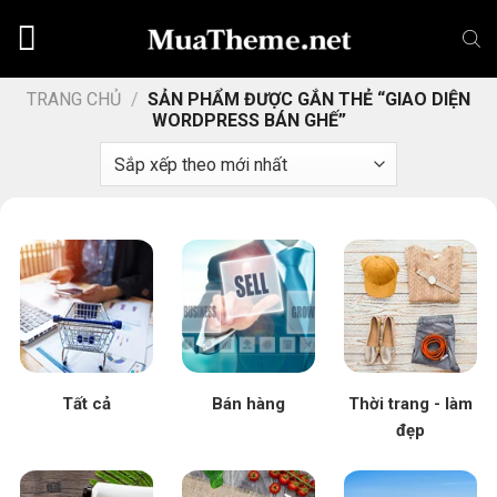
Chuyển
đến
nội
dung
TRANG CHỦ
/
SẢN PHẨM ĐƯỢC GẮN THẺ “GIAO DIỆN
WORDPRESS BÁN GHẾ”
Tất cả
Bán hàng
Thời trang - làm
đẹp