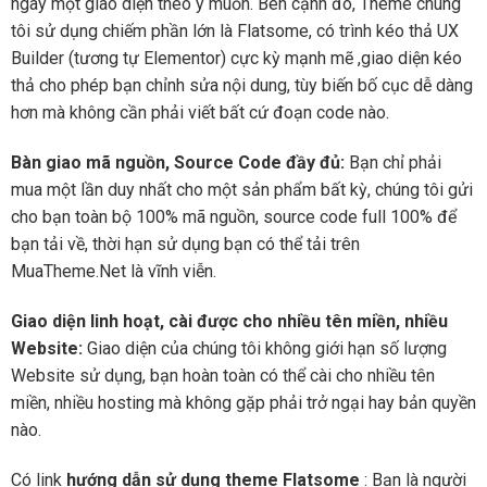
ngay một giao diện theo ý muốn. Bên cạnh đó, Theme chúng
tôi sử dụng chiếm phần lớn là Flatsome, có trình kéo thả UX
Builder (tương tự Elementor) cực kỳ mạnh mẽ ,giao diện kéo
thả cho phép bạn chỉnh sửa nội dung, tùy biến bố cục dễ dàng
hơn mà không cần phải viết bất cứ đoạn code nào.
Bàn giao mã nguồn, Source Code đầy đủ:
Bạn chỉ phải
mua một lần duy nhất cho một sản phẩm bất kỳ, chúng tôi gửi
cho bạn toàn bộ 100% mã nguồn, source code full 100% để
bạn tải về, thời hạn sử dụng bạn có thể tải trên
MuaTheme.Net là vĩnh viễn.
Giao diện linh hoạt, cài được cho nhiều tên miền, nhiều
Website:
Giao diện của chúng tôi không giới hạn số lượng
Website sử dụng, bạn hoàn toàn có thể cài cho nhiều tên
miền, nhiều hosting mà không gặp phải trở ngại hay bản quyền
nào.
Có link
hướng dẫn sử dụng theme Flatsome
: Bạn là người