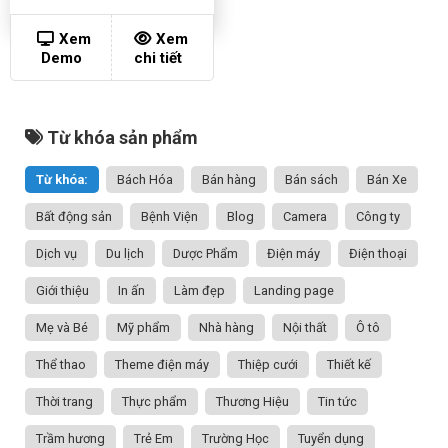
Xem
Xem
Demo
chi tiết
Từ khóa sản phẩm
Từ khóa:
Bách Hóa
Bán hàng
Bán sách
Bán Xe
Bất động sản
Bệnh Viện
Blog
Camera
Công ty
Dịch vụ
Du lịch
Dược Phẩm
Điện máy
Điện thoại
Giới thiệu
In ấn
Làm đẹp
Landing page
Mẹ và Bé
Mỹ phẩm
Nhà hàng
Nội thất
Ô tô
Thể thao
Theme điện máy
Thiệp cưới
Thiết kế
Thời trang
Thực phẩm
Thương Hiệu
Tin tức
Trầm hương
Trẻ Em
Trường Học
Tuyển dụng