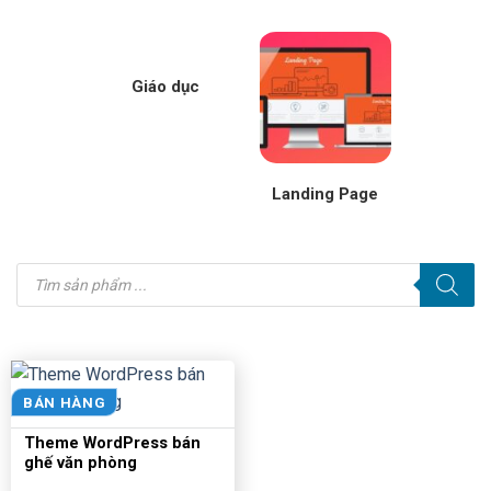
Giáo dục
Landing Page
Tìm
kiếm
sản
phẩm
BÁN HÀNG
Theme WordPress bán
ghế văn phòng