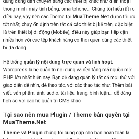
dùng đang dần chuyển sang các thiết bị khác như điện thoại
thông minh, máy tính bảng, smartphone,... Chúng tôi hiểu rất rõ
điều này, vậy nên các Theme tại
MuaTheme.Net
được tối ưu
tốt nhất, chạy ổn định trên tất cả các thiết bị kể trên, đặc biệt
là trên thiết bị di động (Mobile), điều này giúp bạn tiếp cận
nhiều hơn với các tệp khách hàng có thói quen dùng các thiết
bị đa dạng.
Hệ thống
quản lý nội dung trực quan và linh hoạt
:
Wordpress là hệ quản trị nội dung và nền tảng mã nguồn mở
PHP lớn nhất hiện nay. Bạn dễ dàng quản lý tất cả mọi thứ với
giao diện dễ nhìn, dễ thao tác, với các thao tác như: Thêm bài
viết, sản phẩm, ảnh, audio, tài liệu, trang, bình luận,... dễ dàng
hơn so với các hệ quản trị CMS khác.
Tại sao nên mua Plugin / Theme bản quyền tại
MuaTheme.Net
Theme và Plugin
chúng tôi cung cấp cho bạn hoàn toàn là