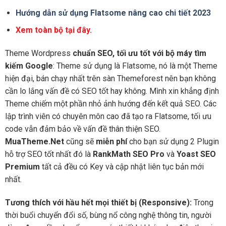
Hướng dẫn sử dụng Flatsome nâng cao chi tiết 2023
Xem toàn bộ tại đây.
Theme Wordpress
chuẩn SEO, tối ưu tốt với bộ máy tìm
kiếm Google
: Theme sử dụng là Flatsome, nó là một Theme
hiện đại, bán chạy nhất trên sàn Themeforest nên bạn không
cần lo lắng vấn đề có SEO tốt hay không. Mình xin khẳng định
Theme chiếm một phần nhỏ ảnh hướng đến kết quả SEO. Các
lập trình viên có chuyên môn cao đã tạo ra Flatsome, tối ưu
code vẫn đảm bảo về vấn đề thân thiện SEO.
MuaTheme.Net
cũng sẽ
miễn phí
cho bạn sử dụng 2 Plugin
hỗ trợ SEO tốt nhất đó là
RankMath SEO Pro
và
Yoast SEO
Premium
tất cả đều có Key và cập nhật liên tục bản mới
nhất.
Tương thích với hầu hết mọi thiết bị (Responsive):
Trong
thời buổi chuyển đổi số, bùng nổ công nghệ thông tin, người