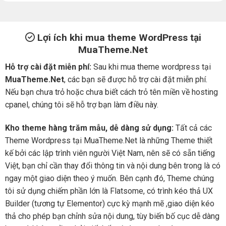
Lợi ích khi mua theme WordPress tại
MuaTheme.Net
Hỗ trợ cài đặt miễn phí:
Sau khi mua theme wordpress tại
MuaTheme.Net
, các bạn sẽ được hỗ trợ cài đặt miễn phí.
Nếu bạn chưa trỏ hoặc chưa biết cách trỏ tên miền về hosting
cpanel, chúng tôi sẽ hỗ trợ bạn làm điều này.
Kho theme hàng trăm mẫu, dễ dàng sử dụng:
Tất cả các
Theme Wordpress tại MuaTheme.Net là những Theme thiết
kế bởi các lập trình viên người Việt Nam, nên sẽ có sẵn tiếng
Việt, bạn chỉ cần thay đổi thông tin và nội dung bên trong là có
ngay một giao diện theo ý muốn. Bên cạnh đó, Theme chúng
tôi sử dụng chiếm phần lớn là Flatsome, có trình kéo thả UX
Builder (tương tự Elementor) cực kỳ mạnh mẽ ,giao diện kéo
thả cho phép bạn chỉnh sửa nội dung, tùy biến bố cục dễ dàng