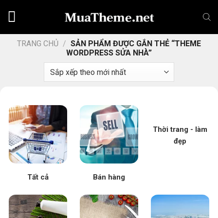
Chuyển
đến
nội
dung
TRANG CHỦ
/
SẢN PHẨM ĐƯỢC GẮN THẺ “THEME
WORDPRESS SỬA NHÀ”
Thời trang - làm
đẹp
Tất cả
Bán hàng