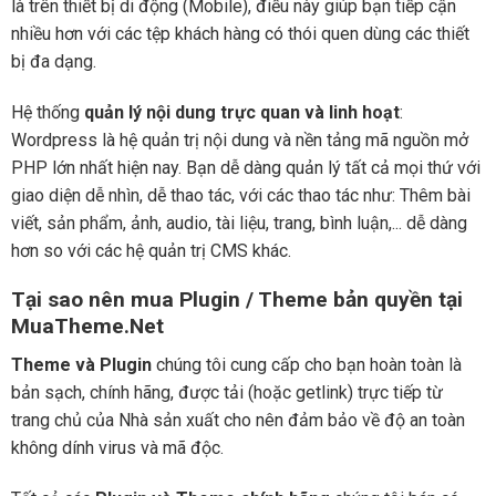
là trên thiết bị di động (Mobile), điều này giúp bạn tiếp cận
nhiều hơn với các tệp khách hàng có thói quen dùng các thiết
bị đa dạng.
Hệ thống
quản lý nội dung trực quan và linh hoạt
:
Wordpress là hệ quản trị nội dung và nền tảng mã nguồn mở
PHP lớn nhất hiện nay. Bạn dễ dàng quản lý tất cả mọi thứ với
giao diện dễ nhìn, dễ thao tác, với các thao tác như: Thêm bài
viết, sản phẩm, ảnh, audio, tài liệu, trang, bình luận,... dễ dàng
hơn so với các hệ quản trị CMS khác.
Tại sao nên mua Plugin / Theme bản quyền tại
MuaTheme.Net
Theme và Plugin
chúng tôi cung cấp cho bạn hoàn toàn là
bản sạch, chính hãng, được tải (hoặc getlink) trực tiếp từ
trang chủ của Nhà sản xuất cho nên đảm bảo về độ an toàn
không dính virus và mã độc.