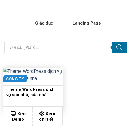
Giáo dục
Landing Page
Tìm
kiếm
sản
phẩm
CÔNG TY
Theme WordPress dịch
vụ sơn nhà, sửa nhà
Xem
Xem
Demo
chi tiết