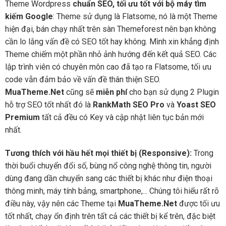
Theme Wordpress
chuẩn SEO, tối ưu tốt với bộ máy tìm
kiếm Google
: Theme sử dụng là Flatsome, nó là một Theme
hiện đại, bán chạy nhất trên sàn Themeforest nên bạn không
cần lo lắng vấn đề có SEO tốt hay không. Mình xin khẳng định
Theme chiếm một phần nhỏ ảnh hướng đến kết quả SEO. Các
lập trình viên có chuyên môn cao đã tạo ra Flatsome, tối ưu
code vẫn đảm bảo về vấn đề thân thiện SEO.
MuaTheme.Net
cũng sẽ
miễn phí
cho bạn sử dụng 2 Plugin
hỗ trợ SEO tốt nhất đó là
RankMath SEO Pro
và
Yoast SEO
Premium
tất cả đều có Key và cập nhật liên tục bản mới
nhất.
Tương thích với hầu hết mọi thiết bị (Responsive):
Trong
thời buổi chuyển đổi số, bùng nổ công nghệ thông tin, người
dùng đang dần chuyển sang các thiết bị khác như điện thoại
thông minh, máy tính bảng, smartphone,... Chúng tôi hiểu rất rõ
điều này, vậy nên các Theme tại
MuaTheme.Net
được tối ưu
tốt nhất, chạy ổn định trên tất cả các thiết bị kể trên, đặc biệt