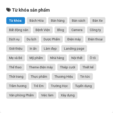
Từ khóa sản phẩm
Từ khóa:
Bách Hóa
Bán hàng
Bán sách
Bán Xe
Bất động sản
Bệnh Viện
Blog
Camera
Công ty
Dịch vụ
Du lịch
Dược Phẩm
Điện máy
Điện thoại
Giới thiệu
In ấn
Làm đẹp
Landing page
Mẹ và Bé
Mỹ phẩm
Nhà hàng
Nội thất
Ô tô
Thể thao
Theme điện máy
Thiệp cưới
Thiết kế
Thời trang
Thực phẩm
Thương Hiệu
Tin tức
Trầm hương
Trẻ Em
Trường Học
Tuyển dụng
Văn phòng Phẩm
Việc làm
Xây dựng