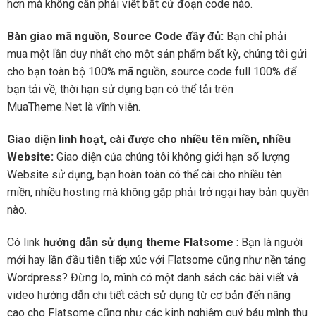
hơn mà không cần phải viết bất cứ đoạn code nào.
Bàn giao mã nguồn, Source Code đầy đủ:
Bạn chỉ phải
mua một lần duy nhất cho một sản phẩm bất kỳ, chúng tôi gửi
cho bạn toàn bộ 100% mã nguồn, source code full 100% để
bạn tải về, thời hạn sử dụng bạn có thể tải trên
MuaTheme.Net là vĩnh viễn.
Giao diện linh hoạt, cài được cho nhiều tên miền, nhiều
Website:
Giao diện của chúng tôi không giới hạn số lượng
Website sử dụng, bạn hoàn toàn có thể cài cho nhiều tên
miền, nhiều hosting mà không gặp phải trở ngại hay bản quyền
nào.
Có link
hướng dẫn sử dụng theme Flatsome
: Bạn là người
mới hay lần đầu tiên tiếp xúc với Flatsome cũng như nền tảng
Wordpress? Đừng lo, mình có một danh sách các bài viết và
video hướng dẫn chi tiết cách sử dụng từ cơ bản đến nâng
cao cho Flatsome cũng như các kinh nghiệm quý báu mình thu